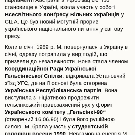
парламенті Австралії з інформацією про
становище в Україні, взяла участь у роботі
Всесвітнього Конґресу Вільних Українців
у
США. Це був новий могутній прорив
українського національного питання у світову
пресу.
Коли в січні 1989 р. М. повернулася в Україну в
січні, одразу потрапила у вир подій, що
призвели до незалежности. Вона стала членом
Координаційної Ради Української
Гельсінкської Спілки
, відкривала Установчий
з’їзд
УГС
, де на її основі була створена
Українська Республіканська партія
. Вона
виступила з ініціативою продовжити
гельсінкський правозахисний рух у формі
Українського комітету „Гельсінкі-90“
(створений 16.06.90) і була його рушійною
силою. М. брала участь у
студентській
голодівці восени 1990.
Невгамовна енерґія М.