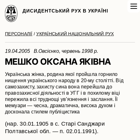
ДИСИДЕНТСЬКИЙ РУХ В УКРАЇНІ
ПЕРСОНАЛІЇ
/
УКРАЇНСЬКИЙ НАЦІОНАЛЬНИЙ РУХ
19.04.2005 В.Овсієнко, червень 1998 р.
МЕШКО ОКСАНА ЯКІВНА
Українська жінка, родина якої пройшла горнило
нищення українського народу в 20-му столітті. Від
самозахисту, захисту сина вона перейшла до
правозахисної діяльності в УГГ і в похилому віці
пережила всі труднощі ув’язнення і заслання. Її
мемуари — чесна, драматична, висока духом і
досконала стилем публіцистика
(нар. 30.01.1905 в с. Старі Санджари
Полтавської обл. — п. 02.01.1991).