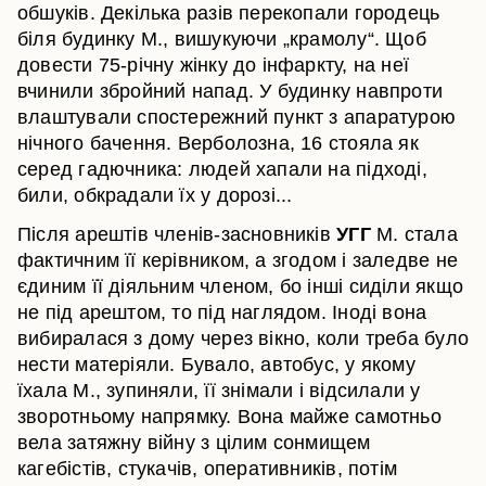
обшуків. Декілька разів перекопали городець
біля будинку М., вишукуючи „крамолу“. Щоб
довести 75-річну жінку до інфаркту, на неї
вчинили збройний напад. У будинку навпроти
влаштували спостережний пункт з апаратурою
нічного бачення. Верболозна, 16 стояла як
серед гадючника: людей хапали на підході,
били, обкрадали їх у дорозі...
Після арештів членів-засновників
УГГ
М. стала
фактичним її керівником, а згодом і заледве не
єдиним її діяльним членом, бо інші сиділи якщо
не під арештом, то під наглядом. Іноді вона
вибиралася з дому через вікно, коли треба було
нести матеріяли. Бувало, автобус, у якому
їхала М., зупиняли, її знімали і відсилали у
зворотньому напрямку. Вона майже самотньо
вела затяжну війну з цілим сонмищем
кагебістів, стукачів, оперативників, потім