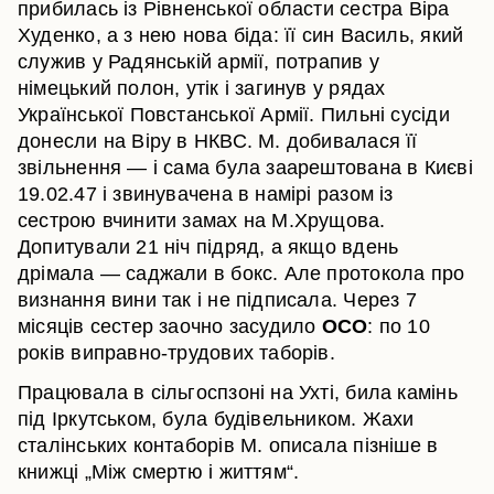
прибилась із Рівненської области сестра Віра
Худенко, а з нею нова біда: її син Василь, який
служив у Радянській армії, потрапив у
німецький полон, утік і загинув у рядах
Української Повстанської Армії. Пильні сусіди
донесли на Віру в НКВС. М. добивалася її
звільнення — і сама була заарештована в Києві
19.02.47 і звинувачена в намірі разом із
сестрою вчинити замах на М.Хрущова.
Допитували 21 ніч підряд, а якщо вдень
дрімала — саджали в бокс. Але протокола про
визнання вини так і не підписала. Через 7
місяців сестер заочно засудило
ОСО
: по 10
років виправно-трудових таборів.
Працювала в сільгоспзоні на Ухті, била камінь
під Іркутськом, була будівельником. Жахи
сталінських контаборів М. описала пізніше в
книжці „Між смертю і життям“.