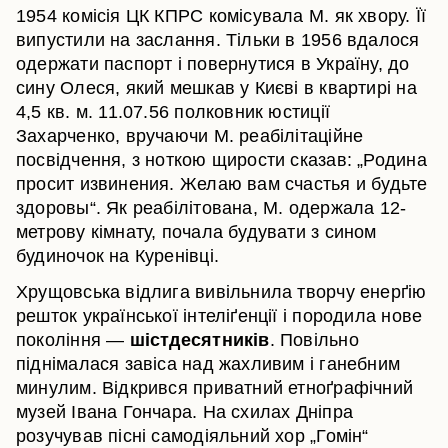
1954 комісія ЦК КПРС комісувала М. як хвору. Її
випустили на заслання. Тільки в 1956 вдалося
одержати паспорт і повернутися в Україну, до
сину Олеся, який мешкав у Києві в квартирі на
4,5 кв. м. 11.07.56 полковник юстиції
Захарченко, вручаючи М. реабілітаційне
посвідчення, з ноткою щирости сказав: „Родина
просит извинения. Желаю вам счастья и будьте
здоровы“. Як реабілітована, М. одержала 12-
метрову кімнату, почала будувати з сином
будиночок на Куренівці.
Хрущовська відлига вивільнила творчу енерґію
решток української інтеліґенції і породила нове
покоління —
шістдесятників
. Повільно
піднімалася завіса над жахливим і ганебним
минулим. Відкрився приватний етноґрафічний
музей Івана Гончара. На схилах Дніпра
розучував пісні самодіяльний хор „Гомін“