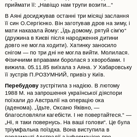
приймати її: „Навіщо нам трупи возити...“
В Аяні досиджував останні три місяці заслання
її син О.Сергієнко. Він заготував дров на зиму, і
мати наказала йому: „Їдь домому, рятуй сім’ю“
(дружина в Києві після народження дитини
довго не могла ходити). Хатинку заносило
снігом — по три дні не могла вийти. Молилася.
Фізичними вправами боролася з хворобами. І
вижила. 05.11.85 виїхала з Аяна. У Хабаровську
її зустрів П.РОЗУМНИЙ, привіз у Київ.
Перебудову
зустрітила з надією. В лютому
1988 М. на запрошення української діяспори
поїхали до Австралії на операцію ока
(аденома). „Їдьте, Оксано Яківно, —
благословляли кагебісти. І не повертайтеся.“ —
„Ні, я таки повернусь. На ваші голови“. Це була
тріумфальна поїздка. Вона виступила в