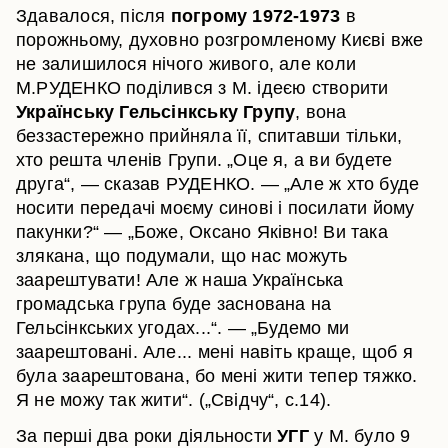
Здавалося, після
погрому 1972-1973
в
порожньому, духовно розгромленому Києві вже
не залишилося нічого живого, але коли
М.РУДЕНКО поділився з М. ідеєю створити
Українську Гельсінкську Групу
, вона
беззастережно прийняла її, спитавши тільки,
хто решта членів Групи. „Оце я, а ви будете
друга“, — сказав РУДЕНКО. — „Але ж хто буде
носити передачі моєму синові і посилати йому
пакунки?“ — „Боже, Оксано Яківно! Ви така
злякана, що подумали, що нас можуть
заарештувати! Але ж наша Українська
громадська група буде заснована на
Гельсінкських угодах...“. — „Будемо ми
заарештовані. Але... мені навіть краще, щоб я
була заарештована, бо мені жити тепер тяжко.
Я не можу так жити“. („Свідчу“, с.14).
За перші два роки діяльности
УГГ
у М. було 9