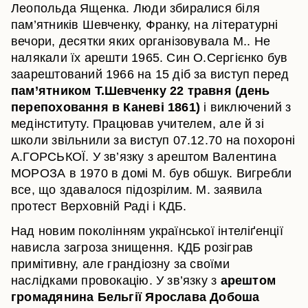
Леопольда Ященка. Люди збиралися біля
пам’ятників Шевченку, Франку, на літературні
вечори, десятки яких організовувала М.. Не
налякали їх арешти 1965. Син О.Сергієнко був
заарештований 1966 на 15 діб за виступ перед
пам’ятником Т.Шевченку 22 травня (день
перепоховання в Каневі 1861)
і виключений з
медінституту. Працював учителем, але й зі
школи звільнили за виступ 07.12.70 на похороні
А.ГОРСЬКОЇ. У зв’язку з арештом Валентина
МОРОЗА в 1970 в домі М. був обшук. Вигребли
все, що здавалося підозрілим. М. заявила
протест Верховній Раді і КДБ.
Над новим поколінням української інтеліґенції
нависла загроза знищення. КДБ розіграв
примітивну, але грандіозну за своїми
наслідками провокацію. У зв’язку з
арештом
громадянина Бельгії Ярослава Добоша