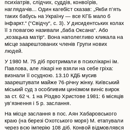
психіатрів, слідчих, суддів, конвоїрів,
наглядачів... Один кагебіст сказав: „Якби п’ять
таких бабусь на Україну — все КГБ мало б
інфаркт.“ (“Свідчу“, с. 3). У дисидентських колах
її з повагою називали „баба Оксана“. Або
„козацька матір“. Вона наполегливо кликала на
місце заарештованих членів Групи нових
людей.
У 1980 М. 75 діб протримали в психлікарні ім.
Павлова, але лікарі не взяли на себе гріха:
визнали її осудною. 13.10 КДБ мусив
заарештувати майже 76-річну жінку. Київський
міський суд з особливим цинізмом виніс вирок
за ст. 62 ч. 1 на Різдво Христове 1981: 6 місяців
ув’язнення і 5 р. заслання.
На місце заслання в пос. Аян Хабаровського
краю (на березі Охотського моря) М. етапували
через всю імперію 108 діб. Конвой відмовлявся