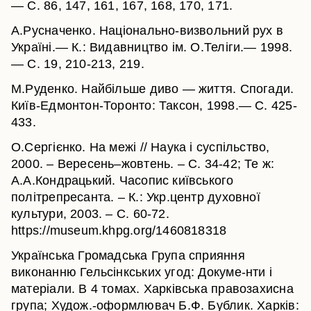
— С. 86, 147, 161, 167, 168, 170, 171.
А.Русначенко. Національно-визвольний рух в
Україні.— К.: Видавництво ім. О.Теліги.— 1998.
— С. 19, 210-213, 219.
М.Руденко. Найбільше диво — життя. Спогади.
Київ-Едмонтон-Торонто: Таксон, 1998.— С. 425-
433.
О.Сергієнко. На межі // Наука і суспільство,
2000. – Вересень–жовтень. – С. 34-42; Те ж:
А.А.Кондрацький. Часопис київського
політрепресанта. – К.: Укр.центр духовної
культури, 2003. – С. 60-72.
https://museum.khpg.org/1460818318
Українська Громадська Група сприяння
виконанню Гельсінкських угод: Докуме-нти і
матеріали. В 4 томах. Харківська правозахисна
група; Худож.-оформлювач Б.Ф. Бублик. Харків: