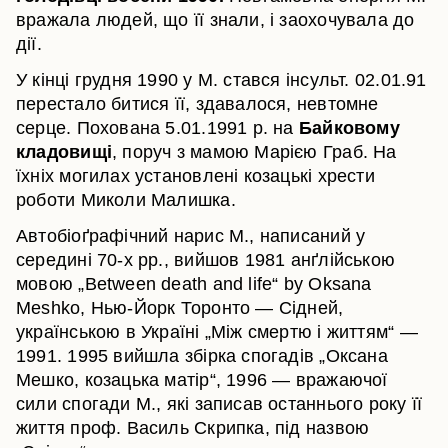
вражала людей, що її знали, і заохочувала до
дії.
У кінці грудня 1990 у М. стався інсульт. 02.01.91
перестало битися її, здавалося, невтомне
серце. Похована 5.01.1991 р. на
Байковому
кладовищі
, поруч з мамою Марією Граб. На
їхніх могилах установлені козацькі хрести
роботи Миколи Малишка.
Автобіоґрафічний нарис М., написаний у
середині 70-х рр., вийшов 1981 анґлійською
мовою „Between death and life“ by Oksana
Meshko, Нью-Йорк Торонто — Сідней,
українською в Україні „Між смертю і життям“ —
1991. 1995 вийшла збірка спогадів „Оксана
Мешко, козацька матір“, 1996 — вражаючої
сили спогади М., які записав останнього року її
життя проф. Василь Скрипка, під назвою