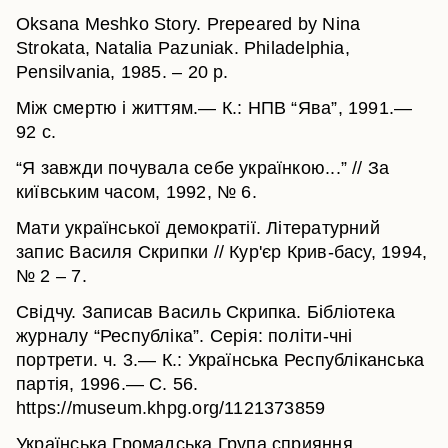
Oksana Meshko Story. Prepeared by Nina
Strokata, Natalia Pazuniak. Philadelphia,
Рensilvania, 1985. – 20 p.
Між смертю і життям.— К.: НПВ “Ява”, 1991.—
92 с.
“Я завжди почувала себе українкою...” // За
київським часом, 1992, № 6.
Мати української демократії. Літературний
запис Василя Скрипки // Кур'єр Крив-басу, 1994,
№ 2 – 7.
Свідчу. Записав Василь Скрипка. Бібліотека
журналу “Республіка”. Серія: політи-чні
портрети. ч. 3.— К.: Українська Республіканська
партія, 1996.— С. 56.
https://museum.khpg.org/1121373859
Українська Громадська Група сприяння