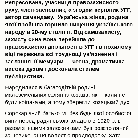
Репресована, учасниця правозахисного
руху, член-засновник, а згодом керівник УГГ,
автор самвидаву. Українська жінка, родина
якої пройшла горнило нищення українського
народу в 20-му столітті. Від самозахисту,
захисту сина вона перейшла до
правозахисної діяльності в УГГ і в похилому
віці пережила всі труднощі ув’язнення і
заслання. Її мемуари — чесна, драматична,
висока духом і досконала стилем
публіцистика.
Народилася в багатодітній родині
малоземельних селян із козаків, які ніколи не
були кріпаками, а тому зберегли козацький дух.
Сорокарічний батько М. без будь-якої особистої
вини перед радянською владою в 1920 р. в
разом з іншими заложниками був розстріляний
за невиконання волостю продподатку. Хата