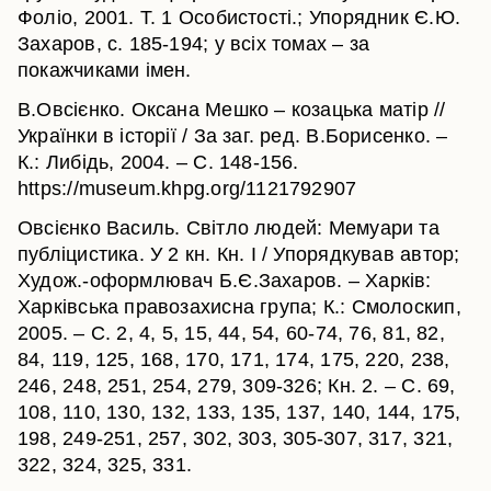
Фоліо, 2001. Т. 1 Особистості.; Упорядник Є.Ю.
Захаров, с. 185-194; у всіх томах – за
покажчиками імен.
В.Овсієнко. Оксана Мешко – козацька матір //
Українки в історії / За заг. ред. В.Борисенко. –
К.: Либідь, 2004. – С. 148-156.
https://museum.khpg.org/1121792907
Овсієнко Василь. Світло людей: Мемуари та
публіцистика. У 2 кн. Кн. І / Упорядкував автор;
Худож.-оформлювач Б.Є.Захаров. – Харків:
Харківська правозахисна група; К.: Смолоскип,
2005. – С. 2, 4, 5, 15, 44, 54, 60-74, 76, 81, 82,
84, 119, 125, 168, 170, 171, 174, 175, 220, 238,
246, 248, 251, 254, 279, 309-326; Кн. 2. – С. 69,
108, 110, 130, 132, 133, 135, 137, 140, 144, 175,
198, 249-251, 257, 302, 303, 305-307, 317, 321,
322, 324, 325, 331.