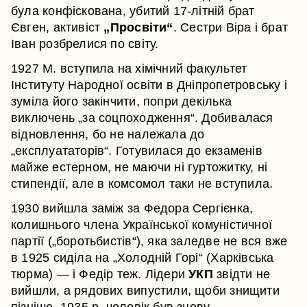
була конфіскована, убитий 17-літній брат
Євген, активіст
„Просвіти“
. Сестри Віра і брат
Іван розбрелися по світу.
1927 М. вступила на хімічний факультет
Інституту Народної освіти в Дніпропетровську і
зуміла його закінчити, попри декілька
виключень „за соцпоходження“. Добивалася
відновлення, бо не належала до
„експлуататорів“. Готувилася до екзаменів
майже естерном, не маючи ні гуртожитку, ні
стипендії, але в комсомол таки не вступила.
1930 вийшла заміж за Федора Сергієнка,
колишнього члена Української комуністичної
партії („боротьбистів“), яка заледве не вся вже
в 1925 сиділа на „Холодній Горі“ (Харківська
тюрма) — і Федір теж. Лідери
УКП
звідти
не
вийшли, а рядових випустили, щоби знищити