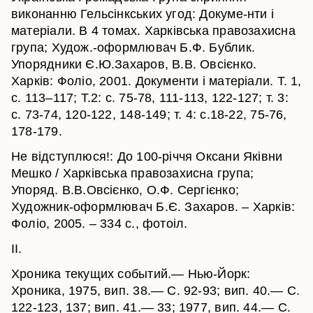
виконанню Гельсінкських угод: Докуме-нти і
матеріали. В 4 томах. Харківська правозахисна
група; Худож.-оформлювач Б.Ф. Бублик.
Упорядники Є.Ю.Захаров, В.В. Овсієнко.
Харків: Фоліо, 2001. Документи і матеріали. Т. 1,
с. 113–117; Т.2: с. 75-78, 111-113, 122-127; т. 3:
с. 73-74, 120-122, 148-149; т. 4: с.18-22, 75-76,
178-179.
Не відступлюся!: До 100-річчя Оксани Яківни
Мешко / Харківська правозахисна група;
Упоряд. В.В.Овсієнко, О.Ф. Сергієнко;
Художник-оформлювач Б.Є. Захаров. – Харків:
Фоліо, 2005. – 334 с., фотоіл.
ІІ.
Хроника текущих событий.— Нью-Йорк:
Хроника, 1975, вип. 38.— С. 92-93; вип. 40.— С.
122-123, 137; вип. 41.— 33; 1977, вип. 44.— С.