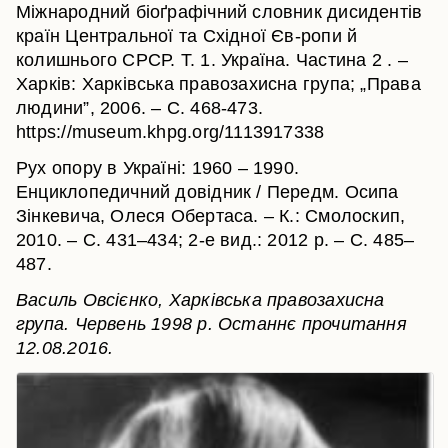
Міжнародний біоґрафічний словник дисидентів
країн Центральної та Східної Єв-ропи й
колишнього СРСР. Т. 1. Україна. Частина 2 . –
Харків: Харківська правозахисна група; „Права
людини”, 2006. – C. 468-473.
https://museum.khpg.org/1113917338
Рух опору в Україні: 1960 – 1990.
Енциклопедичний довідник / Передм. Осипа
Зінкевича, Олеся Обертаса. – К.: Смолоскип,
2010. – С. 431–434; 2-е вид.: 2012 р. – С. 485–
487.
Василь Овсієнко, Харківська правозахисна
група. Червень 1998 р. Останнє прочитання
12.08.2016.