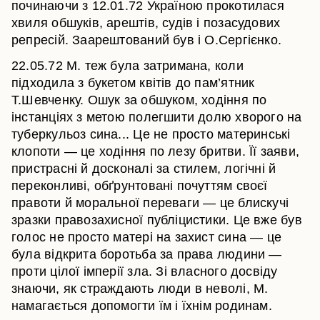
починаючи з 12.01.72 Україною прокотилася
хвиля обшуків, арештів, судів і позасудових
репресій. Заарештований був і О.Сергієнко.
22.05.72
М. теж була затримана, коли
підходила з букетом квітів до пам’ятник
Т.Шевченку. Ошук за обшуком, ходіння по
інстанціях з метою полегшити долю хворого на
туберкульоз сина... Це не просто материнські
клопоти — це ходіння по лезу бритви. Її заяви,
пристрасні й досконалі за стилем, логічні й
переконливі, обґрунтовані почуттям своєї
правоти й моральної переваги — це блискучі
зразки правозахисної публіцистики. Це вже був
голос не просто матері на захист сина — це
була відкрита боротьба за права людини —
проти цілої імперії зла. Зі власного досвіду
знаючи, як страждають люди в неволі, М.
намагається допомогти їм і їхнім родинам.