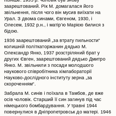
пізніше. 1935 р. чоловік був знову
заарештований. Рік М. домагалася його
звільнення, після чого він мусив виїхати на
Урал. З двома синами, Євгеном, 1930, і
Олесем, 1932 р.н., і матір’ю Марією билися з
бідою.
1936 заарештований „за втрату пильности“
колишній політкаторжанин дядько М.
Олександр Янко, 1937 розстріляний брат у
других Євген, заарештований дядько Дмитро
Янко. М. звільнили з посади молодшого
наукового співробітника хімлабораторії
Науково-дослідного інституту зерна „за
скороченням“.
Забрала М. синів і поїхала в Тамбов, де вже
осів чоловік. Старший її син загинув під час
німецького бомбардування. У травні 1944
повернулися в Дніпропетровськ до матері. 1946