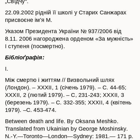
„Свідчу“.
22.09.2002 рідній її школі у Старих Санжарах
присвоєне ім’я М.
Указом Президента України № 937/2006 від
8.11. 2006 нагороджена орденом «За мужність»
І ступеня (посмертно).
Бібліоґрафія:
І.
Між смертю і життям // Визвольний шлях
(Лондон). – ХХХІІ, 1 (січень 1979). – С. 44-65;
ХХХІІ, 2 (лютий 1979). – С, 231-243; ХХХІІ, 3
(березень 1979). – С. 332-355; ХХХІІ, 4 (квітень
1979). –С. 453-474.
Between death and life. By Oksana Meshko.
Translated from Ukainian by George Moshinsky.
N.-Y.—Toronto—London—Sydney: 1981.— 171 p.