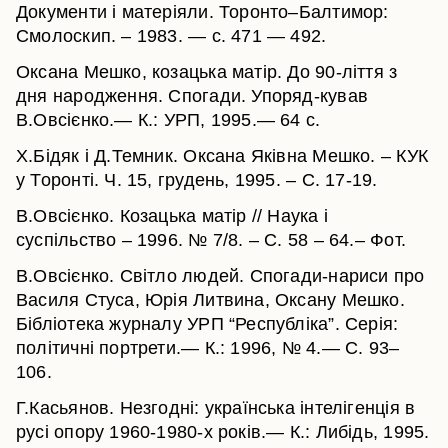
Документи і матеріяли. Торонто–Балтимор:
Смолоскип. – 1983. — с. 471 — 492.
Оксана Мешко, козацька матір. До 90-ліття з
дня народження. Спогади. Упоряд-кував
В.Овсієнко.— К.: УРП, 1995.— 64 с.
Х.Бідяк і Д.Темник. Оксана Яківна Мешко. – КУК
у Торонті. Ч. 15, грудень, 1995. – С. 17-19.
В.Овсієнко. Козацька матір // Наука і
суспільство – 1996. № 7/8. – С. 58 – 64.– Фот.
В.Овсієнко. Світло людей. Спогади-нариси про
Василя Стуса, Юрія Литвина, Оксану Мешко.
Бібліотека журналу УРП “Республіка”. Серія:
політичні портрети.— К.: 1996, № 4.— С. 93–
106.
Г.Касьянов. Незгодні: українська інтелігенція в
русі опору 1960-1980-х років.— К.: Либідь, 1995.