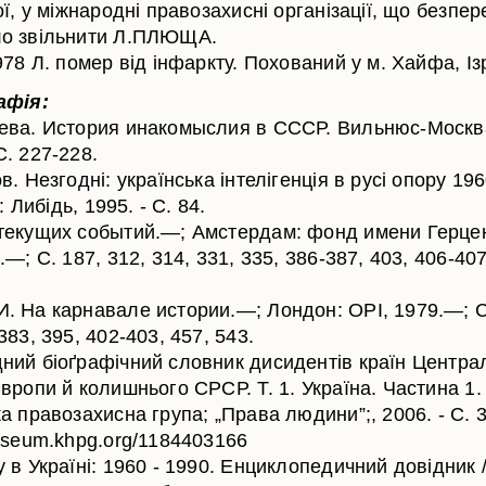
ої, у міжнародні правозахисні організації, що безпер
о звільнити Л.ПЛЮЩА.
978 Л. помер від інфаркту. Похований у м. Хайфа, Із
афія:
ева. История инакомыслия в СССР. Вильнюс-Москва
С. 227-228.
в. Незгодні: українська інтелігенція в русі опору 19
.: Либідь, 1995. - С. 84.
текущих событий.—; Амстердам: фонд имени Герцен
.—; С. 187, 312, 314, 331, 335, 386-387, 403, 406-407
. На карнавале истории.—; Лондон: OPI, 1979.—; С
383, 395, 402-403, 457, 543.
ний біоґрафічний словник дисидентів країн Централ
вропи й колишнього СРСР. Т. 1. Україна. Частина 1. 
а правозахисна група; „Права людини”;, 2006. - C. 
museum.khpg.org/1184403166
 в Україні: 1960 - 1990. Енциклопедичний довідник 