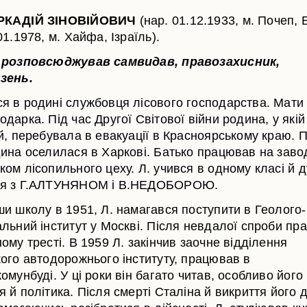
РКАДІЙ ЗІНОВІЙОВИЧ
(нар. 01.12.1933, м. Почеп, 
01.1978, м. Хайфа, Ізраїль).
, розповсюджував самвидав, правозахисник,
зень.
я в родині службовця лісового господарства. Мати 
дарка. Під час Другої Світової війни родина, у якій
й, перебувала в евакуації в Красноярському краю. П
дина оселилася в Харкові. Батько працював на заво
ком лісопильного цеху. Л. учився в одному класі й 
ся з Г.АЛТУНЯНОМ і В.НЕДОБОРОЮ.
ши школу в 1951, Л. намагався поступити в Геолого-
альний інститут у Москві. Після невдалої спроби пр
ому тресті. В 1959 Л. закінчив заочне відділення
кого автодорожнього інституту, працював в
омунбуді. У ці роки він багато читав, особливо його
 й політика. Після смерті Сталіна й викриття його д