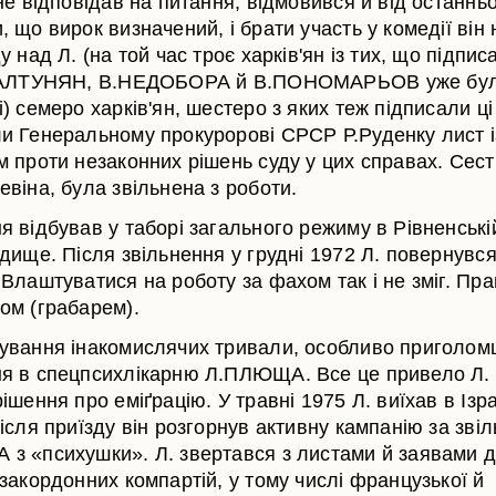
не відповідав на питання, відмовився й від останнь
 що вирок визначений, і брати участь у комедії він 
у над Л. (на той час троє харків'ян із тих, що підпис
Г.АЛТУНЯН, В.НЕДОБОРА й В.ПОНОМАРЬОВ уже бу
) семеро харків'ян, шестеро з яких теж підписали ці
и Генеральному прокуророві СРСР Р.Руденку лист і
 проти незаконних рішень суду у цих справах. Сест
віна, була звільнена з роботи.
 відбував у таборі загального режиму в Рівненській
дище. Після звільнення у грудні 1972 Л. повернувс
 Влаштуватися на роботу за фахом так і не зміг. Пр
ом (грабарем).
ування інакомислячих тривали, особливо приголом
я в спецпсихлікарню Л.ПЛЮЩА. Все це привело Л.
ішення про еміґрацію. У травні 1975 Л. виїхав в Ізра
ісля приїзду він розгорнув активну кампанію за зві
з «психушки». Л. звертався з листами й заявами д
закордонних компартій, у тому числі французької й