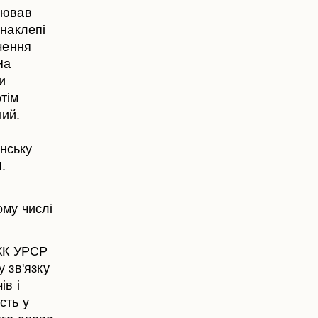
тював
наклепі
чення
На
и
отім
ний.
янську
.
ому числі
 КК УРСР
у зв'язку
ів і
сть у