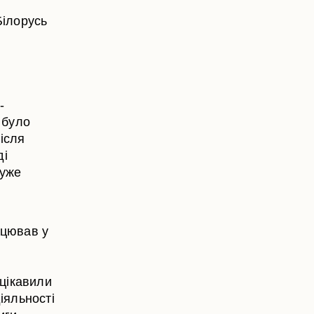
Білорусь
-
 було
ісля
ді
дуже
ацював у
 цікавили
іяльності