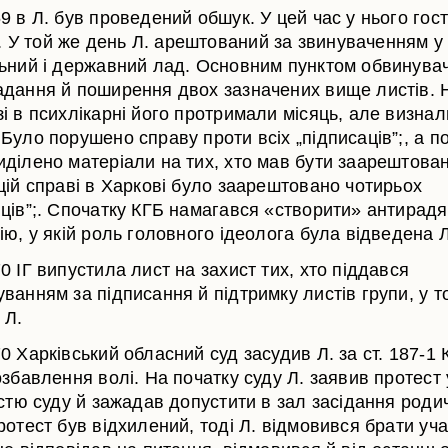
9 в Л. був проведений обшук. У цей час у нього гос
У той же день Л. арештований за звинуваченням у 
льний і державний лад. Основним пунктом обвинува
адання й поширення двох зазначених вище листів. 
і в психлікарні його протримали місяць, але визнал
Було порушено справу проти всіх „підписаців”;, а п
иділено матеріали на тих, хто мав бути заарештова
цій справі в Харкові було заарештовано чотирьох
нців”;. Спочатку КГБ намагався «створити» антирад
ію, у якій роль головного ідеолога була відведена Л
0 ІГ випустила лист на захист тих, хто піддався
ванням за підписання й підтримку листів групи, у т
 Л.
0 Харківський обласний суд засудив Л. за ст. 187-1
озбавлення волі. На початку суду Л. заявив протест 
істю суду й зажадав допустити в зал засідання родич
ротест був відхилений, тоді Л. відмовився брати уча