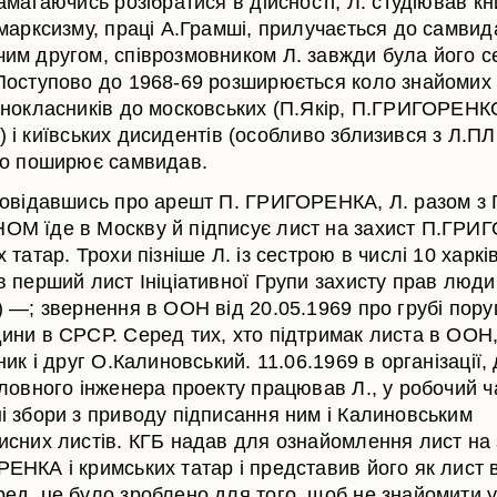
амагаючись розібратися в дійсності, Л. студіював кн
 марксизму, праці А.Грамші, прилучається до самвид
им другом, співрозмовником Л. завжди була його с
Поступово до 1968-69 розширюється коло знайомих 
днокласників до московських (П.Якір, П.ГРИГОРЕНКО
ін.) і київських дисидентів (особливо зблизився з Л
но поширює самвидав.
довідавшись про арешт П. ГРИГОРЕНКА, Л. разом з Г
М їде в Москву й підписує лист на захист П.ГРИ
 татар. Трохи пізніше Л. із сестрою в числі 10 харкі
в перший лист Ініціативної Групи захисту прав люди
) —; звернення в ООН від 20.05.1969 про грубі пор
ини в СРСР. Серед тих, хто підтримак листа в ООН,
ник і друг О.Калиновський. 11.06.1969 в організації,
оловного інженера проекту працював Л., у робочий ч
і збори з приводу підписання ним і Калиновським
исних листів. КГБ надав для ознайомлення лист на 
ЕНКА і кримських татар і представив його як лист 
ед, це було зроблено для того, щоб не знайомити у