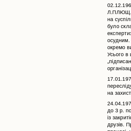
02.12.196
Л.ПЛЮЩ. 
на суспі
було скл
експертиз
осудним. 
окремо в
Усього в 
„підписа
організац
17.01.197
пересліду
на захист
24.04.197
до 3 р. п
із закрит
друзів. П