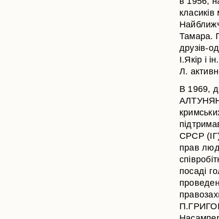
в 1956, н
класиків
Найближч
Тамара. 
друзів-о
І.Якір і 
Л. актив
В 1969, 
АЛТУНЯНО
кримських
підтрима
СРСР (ІГ
прав люд
співробіт
посаді г
проведен
правозах
П.ГРИГОР
Насампер