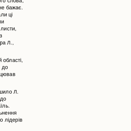
ого слова,
не бажає.
али ці
ли
 листи,
з
ра Л.,
 області,
я до
ацював
шило Л.
 до
їль.
льнення
о лідерів