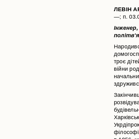
ЛЕВІН А
—; п. 03.
Інженер
політв'я
Народивс
домогоспо
троє діте
війни ро
начальни
здружив
Закінчив
розвідув
будівельн
Харківсь
Укрдіпрок
філософія