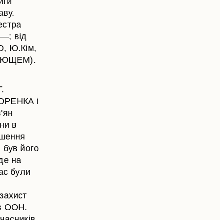
иги
аву.
естра
—; від
, Ю.Кім,
.ПЛЮЩЕМ).
.
ГОРЕНКА і
в'ян
ни в
ушення
 був його
 де на
ас були
захист
в ООН.
часників