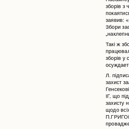
зборів з
покаятися
заявив: 
Збори зас
„наклепни
Такі ж зб
працювали
зборів у
осуждает
Л. підпи
захист з
Генсекові
ІГ, що п
захисту 
щодо всіх
П.ГРИГОР
провадже