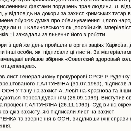
 численними фактами порушень прав людини. Л. від
, у відповідь на докори за захист кримських татар в
«Мене обурює думка про обвинувачення цілого наро
удили Л. І Калиновського як „пособників імперіалісті
ків”; і зажадали звільнення його з роботи.
ори в цей же день пройшли в організаціях Харкова, 
 інші особи, які підписали ці листи. За матеріалам
 самвидаві вийшов збірник «Советский здоровый кол
 отщепенцев».
сав лист Генеральному прокуророві СРСР Р.Руденку
аарештованого Г.АЛТУНЯНА (31.07.1969), підписав л
 ООН У Тану на захист А. Левітіна-Краснова та інши
іддаються переслідуванням (26.09.1969). Виступив с
на процесі Г.АЛТУНЯНА (26.11.1969). Суд виніс окре
 свідків захисту, які підписали лист на захист
ЕНКА та звернення в ООН, виділивши їхні справи 
ння.