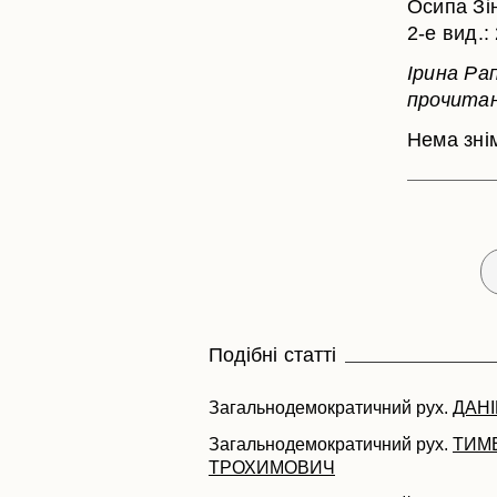
Осипа Зін
2-е вид.:
Ірина Ра
прочитан
Нема зні
Подібні статті
Загальнодемократичний рух.
ДАН
Загальнодемократичний рух.
ТИМ
ТРОХИМОВИЧ