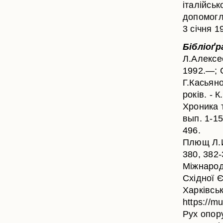
італійськ
допомогл
3 січня 1
Бібліоґр
Л.Алексе
1992.—; 
Г.Касьяно
років. - К
Хроника 
вып. 1-15
496.
Плющ Л.И
380, 382-
Міжнарод
Східної Є
Харківськ
https://
Рух опору