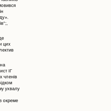
мовився
ін
ду».
в”;,
де
и цих
лектив
 на
ист ІГ
х членів
відком
му ухвалу
в окреме