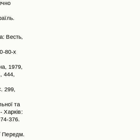
ечно
раїль.
: Весть,
60-80-х
а, 1979,
, 444,
. 299,
ьної та
- Харків:
374-376.
/ Передм.