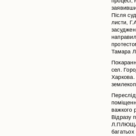
процесі, 
заявивши,
Після суд
листи, 
засуджені
направил
протестом
Тамара Ле
Покарання
сел. Горо
Харкова.
землекоп
Переслід
поміщенн
важкого р
Відразу п
Л.ПЛЮЩА 
багатьох 