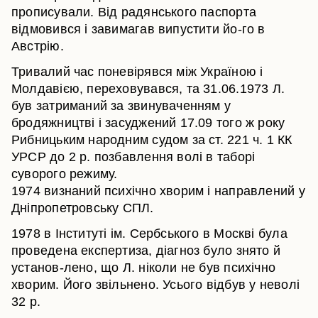
прописували. Від радянського паспорта
відмовився і завимагав випустити йо-го в
Австрію.
Тривалий час поневірявся між Україною і
Молдавією, переховувався, та 31.06.1973 Л.
був затриманий за звинуваченням у
бродяжництві і засуджений 17.09 того ж року
Рибницьким народним судом за ст. 221 ч. 1 КК
УРСР до 2 р. позбавлення волі в таборі
суворого режиму.
1974 визнаний психічно хворим і направлений у
Дніпропетровську СПЛ.
1978 в Інституті ім. Сербського в Москві була
проведена експертиза, діагноз було знято й
установ-лено, що Л. ніколи не був психічно
хворим. Його звільнено. Усього відбув у неволі
32 р.