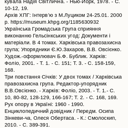
кувала Надія Світлична. - Нью-Йорк, 1978. - С.
10-12, 19.
Архів ХПГ: Інтерв’ю з М.Луциком 24-25.01. 2000
р. https://museum.khpg.org/1185630932
Українська Громадська Група сприяння
виконанню Гельсінкських угод: Документи і
матеріали. В 4 томах. Харківська правозахисна
група; Упорядники Є.Ю.Захаров, В.В. Овсієнко.
Худож.-оформлювач Б.Ф. Бублик. Харків:
Фоліо, 2001. - Т. 1. - С. 151; Т. 3. - С. 158-159,
168.
Три повстання Січків: У двох томах / Харківська
правозахисна група. Редактор-упорядник
В.В.Овсієнко. - Харків: Фоліо, 2003. - Т. 1.- С.
10, 80-82, 128-129, 166-167; Т. 2. - С. 168, 169.
Рух опору в Україні: 1960 - 1990.
Енциклопедичний довідник / Передм. Осипа
Зінкеви-ча, Олеся Обертаса. - К.: Смолоскип,
2010. - С. 389-391.