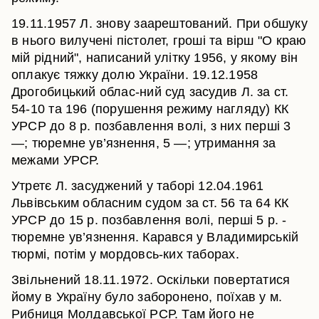
19.11.1957 Л. знову заарештований. При обшуку
в нього вилучені пістолет, гроші та вірш "О краю
мій рідний", написаний улітку 1956, у якому він
оплакує тяжку долю України. 19.12.1958
Дрогобицький облас-ний суд засудив Л. за ст.
54-10 та 196 (порушення режиму нагляду) КК
УРСР до 8 р. позбавлення волі, з них перші 3
—; тюремне ув’язнення, 5 —; утримання за
межами УРСР.
Утретє Л. засуджений у таборі 12.04.1961
Львівським обласним судом за ст. 56 та 64 КК
УРСР до 15 р. позбавлення волі, перші 5 р. -
тюремне ув’язнення. Карався у Владимирській
тюрмі, потім у мордовсь-ких таборах.
Звільнений 18.11.1972. Оскільки повертатися
йому в Україну було заборонено, поїхав у м.
Рибниця Молдавської РСР. Там його не