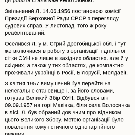
ця робота стала вже непотрібною.
Звільнений Л. 14.06.1956 постановою комісії
Президії Верховної Ради СРСР з перегляду
судових справ. У листопаді того ж року
реабілітований.
Оселився Л. у м. Стрий Дрогобицької обл. і тут
же включився в роботу з організації підпільної
сітки ОУН не лише в західних областях, але й у
східних, а також у тих областях, де компактно
проживали українці в Росії, Білорусії, Молдавії.
З квітня 1957 вимушений був перейти на
нелегальне становище і, за його словами,
готував Великий Збір ОУН. Відбувся він
09.09.1957 на горі Маківка, біля села Волосянка
в лісі. Л. був обраний довічним про-відником
цього Великого Збору. Метою організації було
повалення комуністичного однопартійного
режиму.