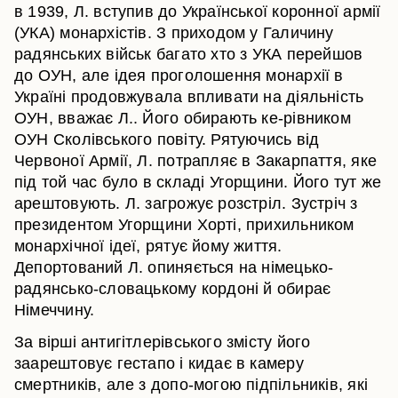
в 1939, Л. вступив до Української коронної армії
(УКА) монархістів. З приходом у Галичину
радянських військ багато хто з УКА перейшов
до ОУН, але ідея проголошення монархії в
Україні продовжувала впливати на діяльність
ОУН, вважає Л.. Його обирають ке-рівником
ОУН Сколівського повіту. Рятуючись від
Червоної Армії, Л. потрапляє в Закарпаття, яке
під той час було в складі Угорщини. Його тут же
арештовують. Л. загрожує розстріл. Зустріч з
президентом Угорщини Хорті, прихильником
монархічної ідеї, рятує йому життя.
Депортований Л. опиняється на німецько-
радянсько-словацькому кордоні й обирає
Німеччину.
За вірші антигітлерівського змісту його
заарештовує гестапо і кидає в камеру
смертників, але з допо-могою підпільників, які