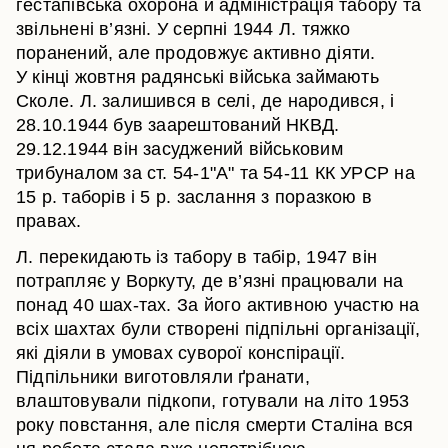
гестапівська охорона й адміністрація табору та
звільнені в’язні. У серпні 1944 Л. тяжко
поранений, але продовжує активно діяти.
У кінці жовтня радянські війська займають
Сколе. Л. залишився в селі, де народився, і
28.10.1944 був заарештований НКВД.
29.12.1944 він засуджений військовим
трибуналом за ст. 54-1"А" та 54-11 КК УРСР на
15 р. таборів і 5 р. заслання з поразкою в
правах.
Л. перекидають із табору в табір, 1947 він
потрапляє у Воркуту, де в’язні працювали на
понад 40 шах-тах. За його активною участю на
всіх шахтах були створені підпільні організації,
які діяли в умовах суворої конспірації.
Підпільники виготовляли ґранати,
влаштовували підкопи, готували на літо 1953
року повстання, але після смерти Сталіна вся