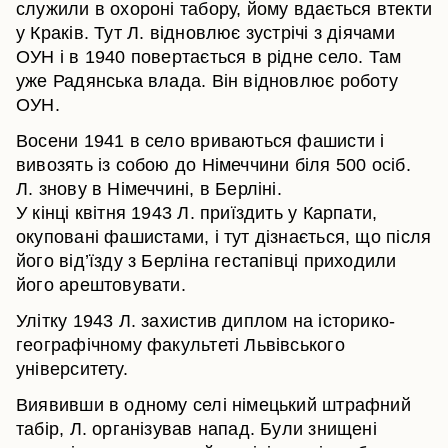
служили в охороні табору, йому вдається втекти
у Краків. Тут Л. відновлює зустрічі з діячами
ОУН і в 1940 повертається в рідне село. Там
уже Радянська влада. Він відновлює роботу
ОУН.
Восени 1941 в село вриваються фашисти і
вивозять із собою до Німеччини біля 500 осіб.
Л. знову в Німеччині, в Берліні.
У кінці квітня 1943 Л. приїздить у Карпати,
окуповані фашистами, і тут дізнається, що після
його від’їзду з Берліна гестапівці приходили
його арештовувати.
Улітку 1943 Л. захистив диплом на історико-
географічному факультеті Львівського
університету.
Виявивши в одному селі німецький штрафний
табір, Л. організував напад. Були знищені