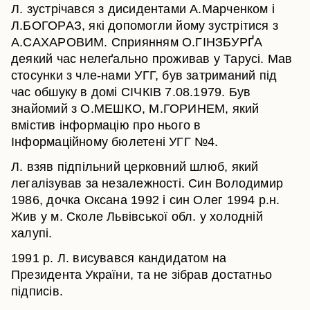
Л. зустрічався з дисидентами А.Марченком і
Л.БОГОРАЗ, які допомогли йому зустрітися з
А.САХАРОВИМ. Сприянням О.ГІНЗБУРҐА
деякий час нелеґально проживав у Тарусі. Мав
стосунки з чле-нами УГГ, був затриманий під
час обшуку в домі СІЧКІВ 7.08.1979. Був
знайомий з О.МЕШКО, М.ГОРИНЕМ, який
вмістив інформацію про нього в
Інформаційному бюлетені УГГ №4.
Л. взяв підпільний церковний шлюб, який
легалізував за незалежності. Син Володимир
1986, дочка Оксана 1992 і син Олег 1994 р.н.
Жив у м. Сколе Львівської обл. у холодній
халупі.
1991 р. Л. висувався кандидатом на
Президента України, та не зібрав достатньо
підписів.