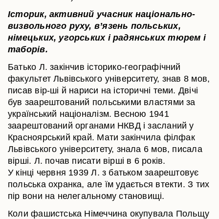
Історик, активний учасник національно-
визвольного руху, в’язень польських,
німецьких, угорських і радянських тюрем і
таборів.
Батько Л. закінчив історико-географічний
факультет Львівського університету, знав 8 мов,
писав вір-ші й нариси на історичні теми. Двічі
був заарештований польськими властями за
український націоналізм. Весною 1941
заарештований органами НКВД і засланий у
Красноярський край. Мати закінчила філфак
Львівського університету, знала 6 мов, писала
вірші. Л. почав писати вірші в 6 років.
У кінці червня 1939 Л. з батьком заарештовує
польська охранка, але їм удається втекти. З тих
пір вони на нелегальному становищі.
Коли фашистська Німеччина окупувала Польщу