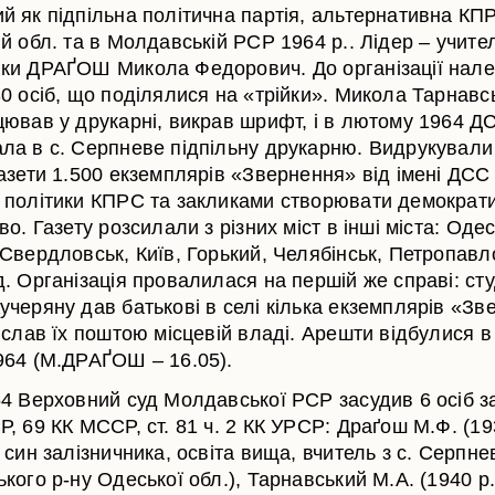
й як підпільна політична партія, альтернативна КП
й обл. та в Молдавській РСР 1964 р.. Лідер – учите
ки ДРАҐОШ Микола Федорович. До організації нал
30 осіб, що поділялися на «трійки». Микола Тарнавс
цював у друкарні, викрав шрифт, і в лютому 1964 Д
ла в с. Серпневе підпільну друкарню. Видрукували
азети 1.500 екземплярів «Звернення» від імені ДСС 
 політики КПРС та закликами створювати демократ
во. Газету розсилали з різних міст в інші міста: Одес
 Свердловськ, Київ, Горький, Челябінськ, Петропавл
д. Організація провалилася на першій же справі: ст
учеряну дав батькові в селі кілька екземплярів «Зв
іслав їх поштою місцевій владі. Арешти відбулися в
964 (М.ДРАҐОШ – 16.05).
4 Верховний суд Молдавської РСР засудив 6 осіб за 
, 69 КК МССР, ст. 81 ч. 2 КК УРСР: Драґош М.Ф. (193
 син залізничника, освіта вища, вчитель з с. Серпне
кого р-ну Одеської обл.), Тарнавський М.А. (1940 р. 