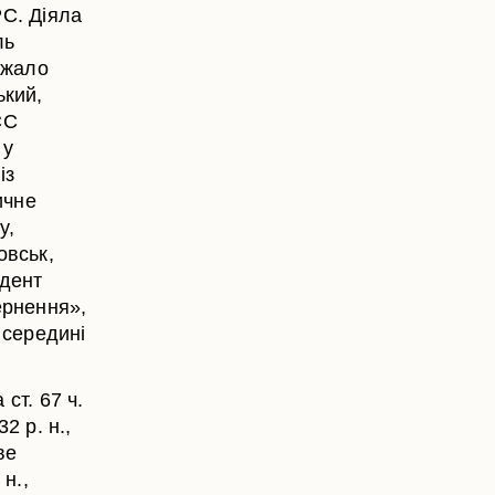
РС. Діяла
ль
ежало
ький,
СС
 у
із
ичне
у,
овськ,
удент
ернення»,
 середині
ст. 67 ч.
2 р. н.,
ве
н.,