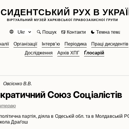
СИДЕНТСЬКИЙ РУХ В УКРАЇ
ВІРТУАЛЬНИЙ МУЗЕЙ ХАРКІВСЬКОЇ ПРАВОЗАХИСНОЇ ГРУПИ
Пошук
Контакти
Темна тема
алії
Організації
Інтерв’ю
Періодика
Праці дисидентів
Дослідження
Архів ХПГ
Ґлосарій
 Овсієнко В.В.
кратичний Союз Соціалістів
Інтервю
політична партія, діяла в Одеській обл. та в Молдавській Р
икола Драґош