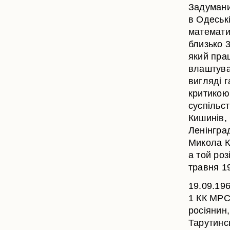
Задумани
в Одеські
математи
близько 
який пра
влаштува
вигляді г
критикою
суспільст
Кишинів,
Ленінгра
Микола К
а той роз
травня 1
19.09.196
1 КК МРСР
росіянин,
Тарутинсь