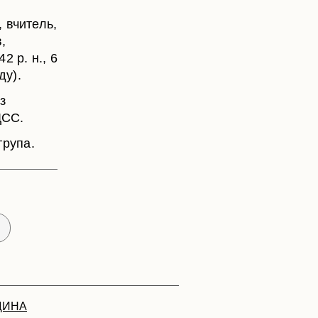
, вчитель,
в,
2 р. н., 6
ду).
з
ДСС.
група.
ЩИНА