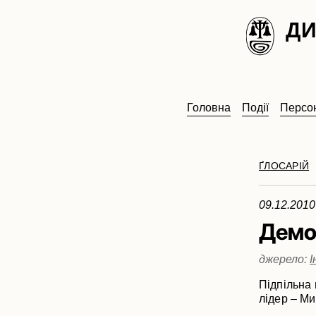
ДИ
Головна
Події
Персон
ҐЛОСАРІЙ
09.12.2010
Демо
джерело:
Підпільна 
лідер – М