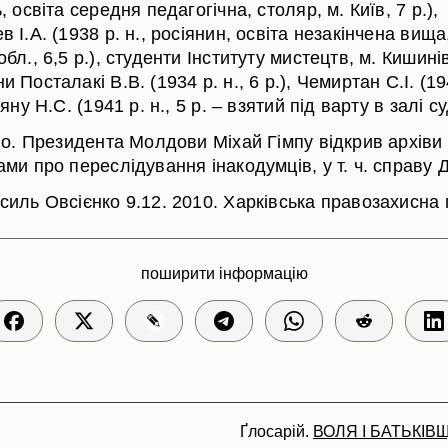
, освіта середня педагогічна, столяр, м. Київ, 7 р.),
 І.А. (1938 р. н., росіянин, освіта незакінчена вища
бл., 6,5 р.), студенти Інституту мистецтв, м. Кишині
 Посталакі В.В. (1934 р. н., 6 р.), Чемиртан С.І. (194
ряну Н.С. (1941 р. н., 5 р. – взятий під варту в залі су
.о. Президента Молдови Міхай Гімпу відкрив архіви 
ми про переслідування інакодумців, у т. ч. справу 
силь Овсієнко 9.12. 2010. Харківська правозахисна 
поширити інформацію
Ґлосарій.
ВОЛЯ І БАТЬКІВ