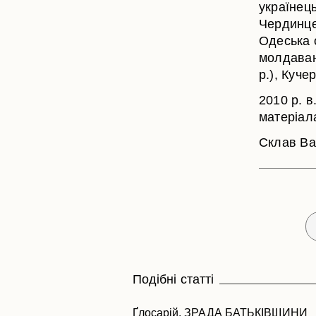
українець
Чердинцев
Одеська о
молдавани
р.), Куче
2010 р. в
матеріала
Склав Ва
Подібні статті
Ґлосарій.
ЗРАДА БАТЬКІВЩИНИ