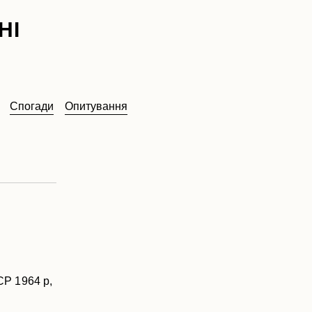
НІ
Спогади
Опитування
СР 1964 р,