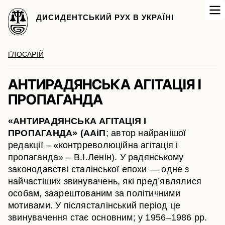
ДИСИДЕНТСЬКИЙ РУХ В УКРАЇНІ
ҐЛОСАРІЙ
АНТИРАДЯНСЬКА АГІТАЦІЯ І
ПРОПАГАНДА
«АНТИРАДЯНСЬКА АГІТАЦІЯ І
ПРОПАГАНДА» (ААіП
; автор найранішої
редакції – «контрреволюційна агітація і
пропаганда» – В.І.Ленін). У радянському
законодавстві сталінської епохи — одне з
найчастіших звинувачень, які пред’являлися
особам, заарештованим за політичними
мотивами. У післясталінський період це
звинувачення стає основним; у 1956–1986 рр.