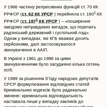
У 1966 частину репресивних функцій ст. 70 КК
1
РРФСР (
ст. 62 КК УРСР
) перейняла ст. 190
КК
1
РРФСР (
ст. 187
КК УРСР
) – «поширення
завідомо неправдивих вигадок, що порочать
радянський державний і суспільний лад».
Однак у випадках, які КГБ вважав досить
серйозними, далі застосовувалося
звинувачення в ААіП.
В Україні з 1961 до 1986 за цими
звинуваченнями було засуджено кілька сотень
осіб.
У 1989 за рішенням З’їзду народних депутатів
СРСР формулювання відповідних статей
Кримінальних кодексів було радикально
змінене: кримінальна відповідальність
наставала лише у випадку закликів до