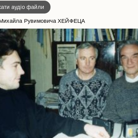
ати аудіо файли
ю Михайла Рувимовича ХЕЙФЕЦА