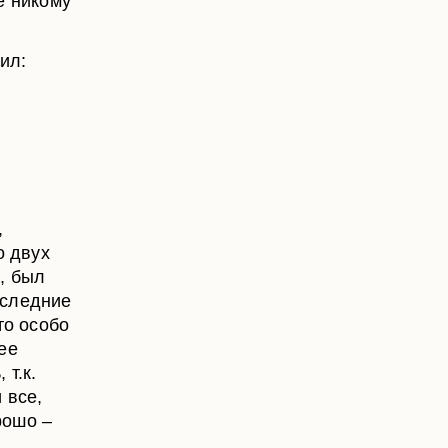
е никому
зил:
,
о двух
, был
оследние
то особо
ее
т.к.
 все,
рошо –