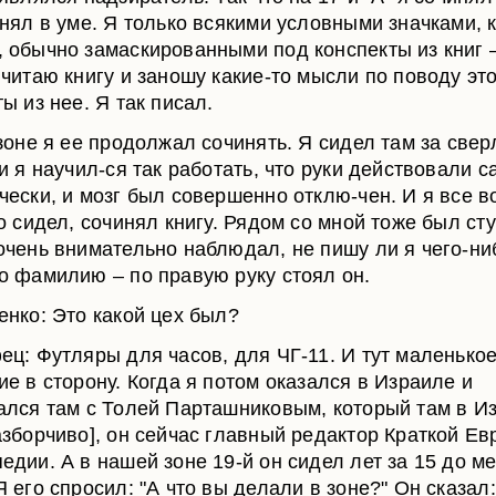
инял в уме. Я только всякими условными значками, 
 обычно замаскированными под конспекты из книг –
 читаю книгу и заношу какие-то мысли по поводу это
ы из нее. Я так писал.
 зоне я ее продолжал сочинять. Я сидел там за све
и я научил-ся так работать, что руки действовали с
чески, и мозг был совершенно отклю-чен. И я все в
о сидел, сочинял книгу. Рядом со мной тоже был сту
очень внимательно наблюдал, не пишу ли я чего-ни
о фамилию – по правую руку стоял он.
енко: Это какой цех был?
ец: Футляры для часов, для ЧГ-11. И тут маленько
ие в сторону. Когда я потом оказался в Израиле и
ался там с Толей Парташниковым, который там в И
азборчиво], он сейчас главный редактор Краткой Ев
едии. А в нашей зоне 19-й он сидел лет за 15 до ме
 его спросил: "А что вы делали в зоне?" Он сказал: