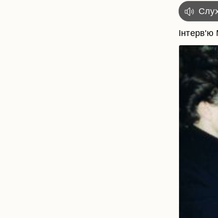
Слух
Інтерв'