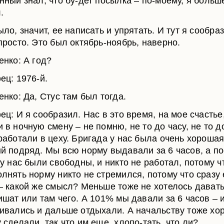
нный знал, что бу-дет посылка – по-моему, я больш
.
ло, значит, ее написать и упрятать. И тут я сообра
просто. Это был октябрь-ноябрь, наверно.
енко: А год?
ец: 1976-й.
нко: Да, Стус там был тогда.
ец: И я сообразил. Нас в это время, на мое счастье
 в ночную смену – не помню, не то до часу, не то д
работали в цеху. Бригада у нас была очень хорошая
й подряд. Мы всю норму выдавали за 6 часов, а п
 у нас были свободны, и никто не работал, потому ч
лнять норму никто не стремился, потому что сразу 
– какой же смысл? Меньше тоже не хотелось давать, 
ишат или там чего. А 101% мы давали за 6 часов – и
ивались и дальше отдыхали. А начальству тоже хо
 сделали, так что им еще, хлопо-тать, что ли?