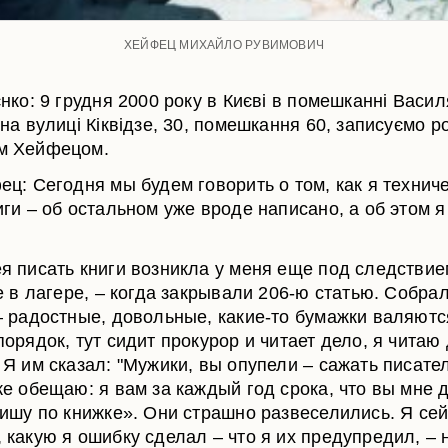
ХЕЙФЕЦ МИХАЙЛО РУВИМОВИЧ
нко: 9 грудня 2000 року в Києві в помешканні Васил
на вулиці Кіквідзе, 30, помешкання 60, записуємо р
м Хейфецом.
ец: Сегодня мы будем говорить о том, как я технич
иги – об остальном уже вроде написано, а об этом я
я писать книги возникла у меня еще под следствие
не в лагере, – когда закрывали 206-ю статью. Собра
– радостные, довольные, какие-то бумажки валяютс
орядок, тут сидит прокурор и читает дело, я читаю 
 Я им сказал: "Мужики, вы опупели – сажать писате
же обещаю: я вам за каждый год срока, что вы мне 
пишу по книжке». Они страшно развеселились. Я се
 какую я ошибку сделал – что я их предупредил, – н