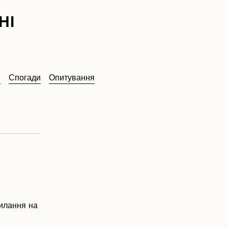
НІ
в
Спогади
Опитування
силання на