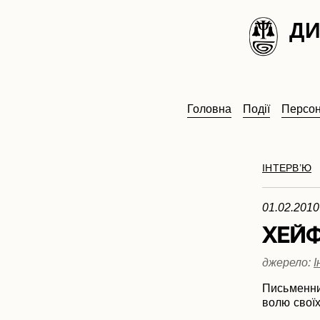
ДИ
Головна
Події
Персон
ІНТЕРВ’Ю
01.02.2010
ХЕЙ
джерело:
І
Письменник
волю своїх