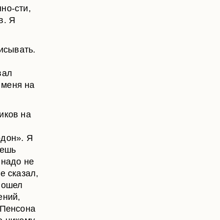
но-сти,
в. Я
писывать.
вал
у меня на
иков на
рдон». Я
чешь
 надо не
е сказал,
 пошел
ений,
 Пенсона