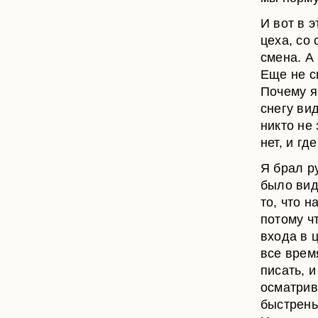
И вот в 
цеха, со
смена. А
Еще не сн
Почему я
снегу вид
никто не
нет, и гд
Я брал ру
было вид
то, что н
потому ч
входа в 
все врем
писать, 
осматрив
быстрень