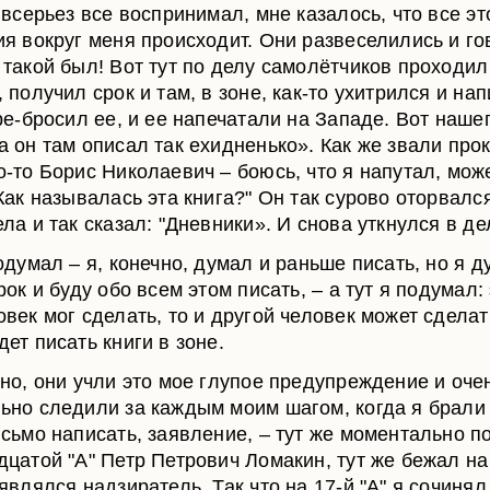
 всерьез все воспринимал, мне казалось, что все эт
ия вокруг меня происходит. Они развеселились и гов
 такой был! Вот тут по делу самолётчиков проходи
 получил срок и там, в зоне, как-то ухитрился и на
ере-бросил ее, и ее напечатали на Западе. Вот наше
а он там описал так ехидненько». Как же звали про
о-то Борис Николаевич – боюсь, что я напутал, мож
Как называлась эта книга?" Он так сурово оторвалс
ла и так сказал: "Дневники». И снова уткнулся в де
одумал – я, конечно, думал и раньше писать, но я д
рок и буду обо всем этом писать, – а тут я подумал: 
век мог сделать, то и другой человек может сделат
ет писать книги в зоне.
чно, они учли это мое глупое предупреждение и оче
ьно следили за каждым моим шагом, когда я брали 
исьмо написать, заявление, – тут же моментально 
дцатой "А" Петр Петрович Ломакин, тут же бежал на
являлся надзиратель. Так что на 17-й "А" я сочинял 