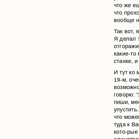
что же е
что прох
вообще н
Так вот, 
Я делал т
отгоражи
какие-то 
станке, и
И тут ко
19-м, оч
возможно
говорю: 
пиши, ме
упустить
что може
туда к В
кото-рые