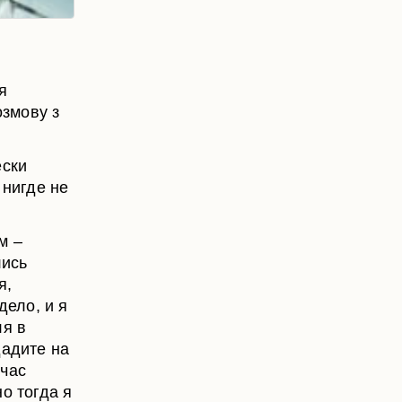
я
озмову з
ески
 нигде не
м –
лись
я,
дело, и я
ля в
дадите на
йчас
о тогда я