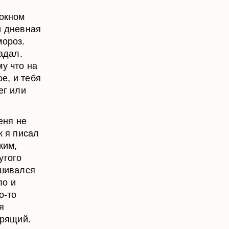
 окном
и дневная
мороз.
адал.
му что на
ое, и тебя
ег или
еня не
к я писал
ким,
угого
ушивался
ло и
о-то
я
урящий.