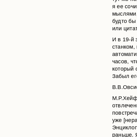
я ее соч
мыслями,
будто бы
или цитат
И в 19-й
станком, 
автомати
часов, чт
который 
Забыл ег
В.В.Овси
М.Р.Хейф
отвлечен
повстреч
уже [нер
Энциклоп
раньше. Я