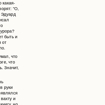
о какая-
орят: "О,
л Эдуард
писал
го
курора?
ет быть и
я от
ло.
умал, что
эге, что
ь. Значит,
нь
в руки
появлялся
 вахту и
книгу, но