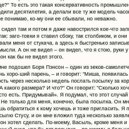
ще?" То есть это такая консервативность промышлен
одили десятилетия, а делали все ту же модель часо
е понимаю, ко-му они ее сбывали, но неважно.
я сидел там и потом я даже навострился кое-что за
ак: заго-товки я ставил сбоку, так столбиком, и они
вали меня от стукача, а здесь я быстренько записы
мысли. А он не видел – он видел, что я стою, руки 
 он как бы не видел этого.
 мне подошел Боря Пэнсон – один из зеков-самолетч
ень хоро-ший парень, – и говорит: "Миша, появилась
сть через несколько недель послать посылку за ко
"А какого размера? И что?" Он говорит: "Сколько хо
сто есть. Придумывай». Я подумал, что этот случай
. Не только для меня, конечно, была посылка. Он мн
шь обратиться к кому хочешь и тоже пригласить. Я
асылю Стусу, и он мне вложил туда несколько заявл
 он хотел сделать. По-моему, Васыль, кроме меня и