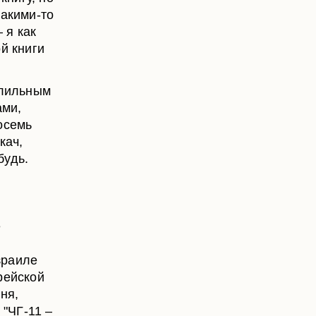
какими-то
 я как
й книги
рлильным
ами,
осемь
кач,
будь.
е
зраиле
рейской
ня,
 "ЧГ-11 –