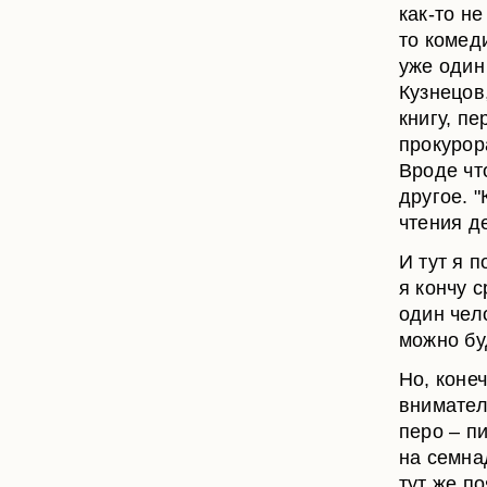
как-то не
то комед
уже один
Кузнецов,
книгу, п
прокурор
Вроде чт
другое. "
чтения де
И тут я п
я кончу с
один чело
можно буд
Но, коне
внимател
перо – п
на семна
тут же по