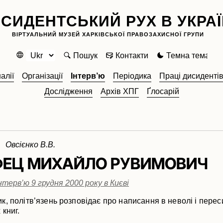
СИДЕНТСЬКИЙ РУХ В УКРАЇ
ВІРТУАЛЬНИЙ МУЗЕЙ ХАРКІВСЬКОЇ ПРАВОЗАХИСНОЇ ГРУПИ
Пошук
Контакти
Темна тема
алії
Організації
Інтерв’ю
Періодика
Праці дисиденті
Дослідження
Архів ХПГ
Ґлосарій
 Овсієнко В.В.
ФЕЦ МИХАЙЛО РУВИМОВИЧ
нтерв’ю 9 грудня 2000 року в Києві
, політв’язень розповідає про написання в неволі і пере
 книг.