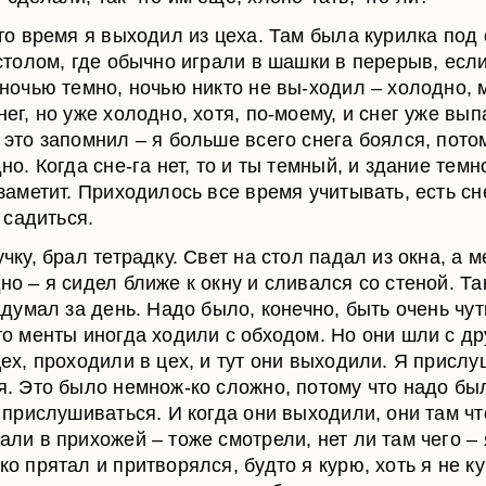
это время я выходил из цеха. Там была курилка под
 столом, где обычно играли в шашки в перерыв, есл
 ночью темно, ночью никто не вы-ходил – холодно, 
ег, но уже холодно, хотя, по-моему, и снег уже вып
 это запомнил – я больше всего снега боялся, пото
но. Когда сне-га нет, то и ты темный, и здание темн
 заметит. Приходилось все время учитывать, есть сн
е садиться.
чку, брал тетрадку. Свет на стол падал из окна, а м
но – я сидел ближе к окну и сливался со стеной. Та
адумал за день. Надо было, конечно, быть очень чут
то менты иногда ходили с обходом. Но они шли с др
цех, проходили в цех, и тут они выходили. Я присл
я. Это было немнож-ко сложно, потому что надо бы
и прислушиваться. И когда они выходили, они там чт
али в прихожей – тоже смотрели, нет ли там чего – 
ко прятал и притворялся, будто я курю, хоть я не к