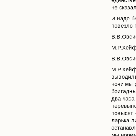
единстве
не сказал
И надо бы
повезло 
В.В.Овси
М.Р.Хейф
В.В.Овсие
М.Р.Хейф
выводили
ночи мы 
бригадны
два часа
перевыпо
повысят 
ларька л
останавл
мы норму