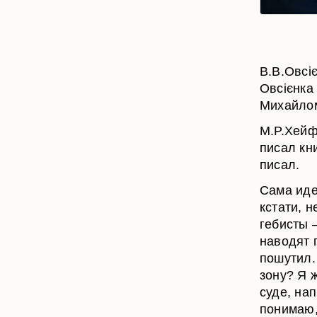
В.В.Овсіє
Овсієнка 
Михайло
М.Р.Хейф
писал кн
писал.
Сама иде
кстати, 
гебисты 
наводят п
пошутил.
зону? Я 
суде, на
понимаю,