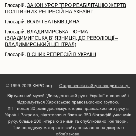
Ґлосарій.
ЗАКОН УРСР "ПРО РЕАБІЛІТАЦІЮ ЖЕРТВ
ПОЛІТИЧНИХ РЕПРЕСІЙ НА УКРАЇНІ".
Ґлосарій.
ВОЛЯ І БАТЬКІВЩИНА
Ґлосарій.
ВЛАДИМИРСЬКА ТЮРМА
(ВЛАДИМИРСЬКА В’;ЯЗНИЦЯ, ДО РЕВОЛЮЦІЇ –
ВЛАДИМИРСЬКИЙ ЦЕНТРАЛ)
Ґлосарій.
ВІСНИК РЕПРЕСІЙ В УКРАЇНІ
© 1999-2026 KHPG.org
Стара версія сайту знаходиться тут
Віртуальний музей “Дисидентський рух в Україні” створений і
підтримується Харківською правозахисною групою.
ХПГ понад 30 років досліджує історію правозахисного руху в
Україні. Зокрема, підготовлено близько 350 біографій учасників
руху, більше 200 інтерв’ю з ними та опубліковано їхні твори.
При передруку матеріалів сайту посилання на джерело
обов'язкове.