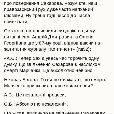
про повернення Сахарова. Розумієте, наш
правозахисний рух дуже часто напханий
ілюзіями. Ну треба тоді число до числа
прив'язати.
Остаточно ж прояснили ситуацію в цьому
питанні самі Андрій Дмитрович та Олена
Георгіївна ще у 87-му році, відповідаючи на
запитання журналу «Континент» (№52):
«А.С.: Тепер Захід увесь час торочить одну
думку, що звільнення Сахарова є наслідком
смерті Марченка. Це абсолютно невірно.
Ніколас Бетелл: То ви не вважаєте, що смерть
Марченка прискорила ваше звільнення?
А.С.: Це незалежні процеси,
О.Б.: Абсолютно незалежні».
Що ж тоді вплинуло на звільнення Сахарова?