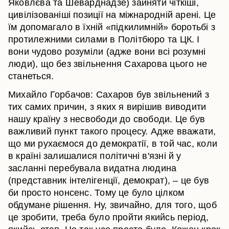
Яковлєва та Шеварднадзе) зайняти чіткіші,
цивілізованіші позиції на міжнародній арені. Це
їм допомагало в їхній «підкилимній» боротьбі з
протилежними силами в Політбюро та ЦК. І
вони чудово розуміли (адже вони всі розумні
люди), що без звільнення Сахарова цього не
станеться.
Михайло Горбачов: Сахаров був звільнений з
тих самих причин, з яких я вирішив виводити
нашу країну з несвободи до свободи. Це був
важливий пункт такого процесу. Адже вважати,
що ми рухаємося до демократії, в той час, коли
в країні залишалися політичні в'язні й у
засланні перебувала видатна людина
(представник інтелігенції, демократ), – це був
би просто нонсенс. Тому це було цілком
обдумане рішення. Ну, звичайно, для того, щоб
це зробити, треба було пройти якийсь період,