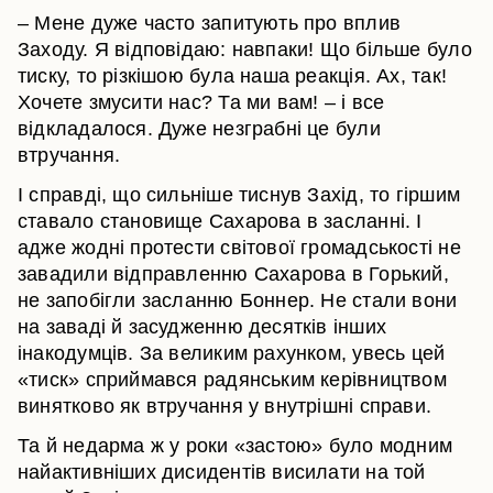
– Мене дуже часто запитують про вплив
Заходу. Я відповідаю: навпаки! Що більше було
тиску, то різкішою була наша реакція. Ах, так!
Хочете змусити нас? Та ми вам! – і все
відкладалося. Дуже незграбні це були
втручання.
І справді, що сильніше тиснув Захід, то гіршим
ставало становище Сахарова в засланні. І
адже жодні протести світової громадськості не
завадили відправленню Сахарова в Горький,
не запобігли засланню Боннер. Не стали вони
на заваді й засудженню десятків інших
інакодумців. За великим рахунком, увесь цей
«тиск» сприймався радянським керівництвом
винятково як втручання у внутрішні справи.
Та й недарма ж у роки «застою» було модним
найактивніших дисидентів висилати на той