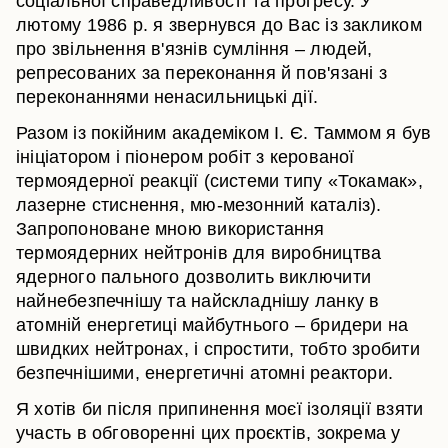
соціальної справедливості та прогресу. У
лютому 1986 р. я звернувся до Вас із закликом
про звільнення в'язнів сумління – людей,
репресованих за переконання й пов'язані з
переконаннями ненасильницькі дії.
Разом із покійним академіком І. Є. Таммом я був
ініціатором і піонером робіт з керованої
термоядерної реакції (системи типу «Токамак»,
лазерне стиснення, мю-мезонний каталіз).
Запропоноване мною використання
термоядерних нейтронів для виробництва
ядерного пального дозволить виключити
найнебезпечнішу та найскладнішу ланку в
атомній енергетиці майбутнього – бридери на
швидких нейтронах, і спростити, тобто зробити
безпечнішими, енергетичні атомні реактори.
Я хотів би після припинення моєї ізоляції взяти
участь в обговоренні цих проєктів, зокрема у