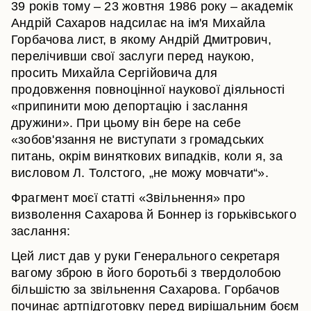
39 років тому – 23 жовтня 1986 року – академік
Андрій Сахаров надсилає на ім'я Михайла
Горбачова лист, в якому Андрій Дмитрович,
перелічивши свої заслуги перед наукою,
просить Михайла Сергійовича для
продовження повноцінної наукової діяльності
«припинити мою депортацію і заслання
дружини». При цьому він бере на себе
«зобов'язання не виступати з громадських
питань, окрім виняткових випадків, коли я, за
висловом Л. Толстого, „не можу мовчати“».
Фрагмент моєї статті «Звільнення» про
визволення Сахарова й Боннер із горьківського
заслання:
Цей лист дав у руки Генерального секретаря
вагому зброю в його боротьбі з твердолобою
більшістю за звільнення Сахарова. Горбачов
починає артпідготовку перед вирішальним боєм