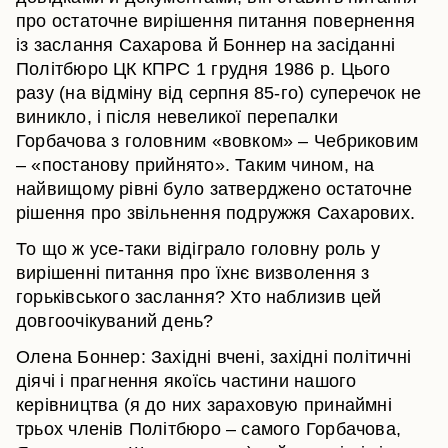
про остаточне вирішення питання повернення
із заслання Сахарова й Боннер на засіданні
Політбюро ЦК КПРС 1 грудня 1986 р. Цього
разу (на відміну від серпня 85-го) суперечок не
виникло, і після невеликої перепалки
Горбачова з головним «вовком» – Чебриковим
– «постанову прийнято». Таким чином, на
найвищому рівні було затверджено остаточне
рішення про звільнення подружжя Сахарових.
То що ж усе-таки відіграло головну роль у
вирішенні питання про їхнє визволення з
горьківського заслання? Хто наблизив цей
довгоочікуваний день?
Олена Боннер: Західні вчені, західні політичні
діячі і прагнення якоїсь частини нашого
керівництва (я до них зараховую принаймні
трьох членів Політбюро – самого Горбачова,