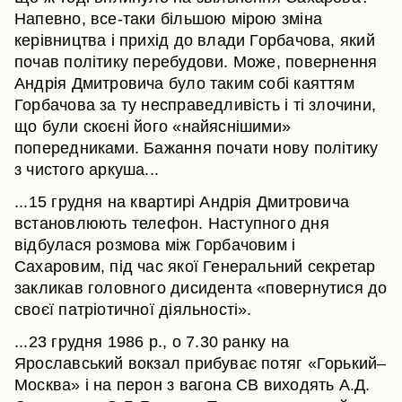
Напевно, все-таки більшою мірою зміна
керівництва і прихід до влади Горбачова, який
почав політику перебудови. Може, повернення
Андрія Дмитровича було таким собі каяттям
Горбачова за ту несправедливість і ті злочини,
що були скоєні його «найяснішими»
попередниками. Бажання почати нову політику
з чистого аркуша...
...15 грудня на квартирі Андрія Дмитровича
встановлюють телефон. Наступного дня
відбулася розмова між Горбачовим і
Сахаровим, під час якої Генеральний секретар
закликав головного дисидента «повернутися до
своєї патріотичної діяльності».
...23 грудня 1986 р., о 7.30 ранку на
Ярославський вокзал прибуває потяг «Горький–
Москва» і на перон з вагона СВ виходять А.Д.