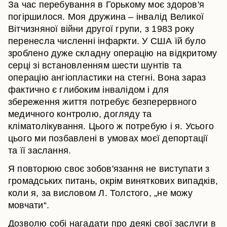
За час перебування в Горькому моє здоров'я
погіршилося. Моя дружина – інвалід Великої
Вітчизняної війни другої групи, з 1983 року
перенесла численні інфаркти. У США їй було
зроблено дуже складну операцію на відкритому
серці зі встановленням шести шунтів та
операцію ангіопластики на стегні. Вона зараз
фактично є глибоким інвалідом і для
збереження життя потребує безперервного
медичного контролю, догляду та
кліматолікування. Цього ж потребую і я. Усього
цього ми позбавлені в умовах моєї депортації
та її заслання.
Я повторюю своє зобов'язання не виступати з
громадських питань, окрім виняткових випадків,
коли я, за висловом Л. Толстого, „не можу
мовчати“.
Дозволю собі нагадати про деякі свої заслуги в