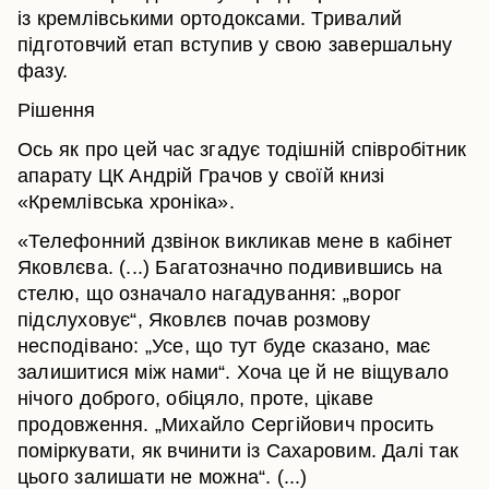
із кремлівськими ортодоксами. Тривалий
підготовчий етап вступив у свою завершальну
фазу.
Рішення
Ось як про цей час згадує тодішній співробітник
апарату ЦК Андрій Грачов у своїй книзі
«Кремлівська хроніка».
«Телефонний дзвінок викликав мене в кабінет
Яковлєва. (...) Багатозначно подивившись на
стелю, що означало нагадування: „ворог
підслуховує“, Яковлєв почав розмову
несподівано: „Усе, що тут буде сказано, має
залишитися між нами“. Хоча це й не віщувало
нічого доброго, обіцяло, проте, цікаве
продовження. „Михайло Сергійович просить
поміркувати, як вчинити із Сахаровим. Далі так
цього залишати не можна“. (...)