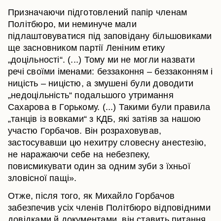
Призначаючи підготовлений папір членам
Політбюро, ми неминуче мали
підлаштовуватися під заповідану більшовиками
ще засновником партії Леніним етику
„доцільності“. (...) Тому ми не могли назвати
речі своїми іменами: беззаконня – беззаконням і
ницість – ницістю, а змушені були доводити
„недоцільність“ подальшого утримання
Сахарова в Горькому. (...) Такими були правила
„танців із вовками“ з КДБ, які затіяв за нашою
участю Горбачов. Він розраховував,
застосувавши цю нехитру словесну анестезію,
не наражаючи себе на небезпеку,
повисмикувати один за одним зуби з їхньої
зловісної пащі».
Отже, після того, як Михайло Горбачов
забезпечив усіх членів Політбюро відповідними
довідками й документами, він ставить питання