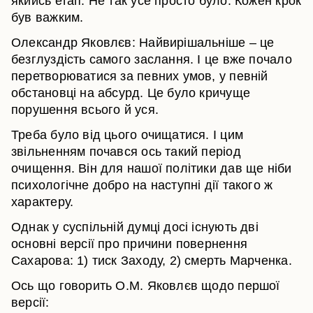
якийсь етап. Не так усе просто було. Кожен крок
був важким.
Олександр Яковлєв: Найвирішальніше – це
безглуздість самого заслання. І це вже почало
перетворюватися за певних умов, у певній
обстановці на абсурд. Це було кричуще
порушення всього й уся.
Треба було від цього очищатися. І цим
звільненням почався ось такий період
очищення. Він для нашої політики дав ще ніби
психологічне добро на наступні дії такого ж
характеру.
Однак у суспільній думці досі існують дві
основні версії про причини повернення
Сахарова: 1) тиск Заходу, 2) смерть Марченка.
Ось що говорить О.М. Яковлєв щодо першої
версії: