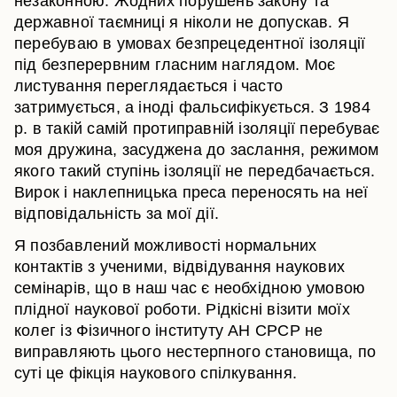
незаконною. Жодних порушень закону та
державної таємниці я ніколи не допускав. Я
перебуваю в умовах безпрецедентної ізоляції
під безперервним гласним наглядом. Моє
листування переглядається і часто
затримується, а іноді фальсифікується. З 1984
р. в такій самій протиправній ізоляції перебуває
моя дружина, засуджена до заслання, режимом
якого такий ступінь ізоляції не передбачається.
Вирок і наклепницька преса переносять на неї
відповідальність за мої дії.
Я позбавлений можливості нормальних
контактів з ученими, відвідування наукових
семінарів, що в наш час є необхідною умовою
плідної наукової роботи. Рідкісні візити моїх
колег із Фізичного інституту АН СРСР не
виправляють цього нестерпного становища, по
суті це фікція наукового спілкування.