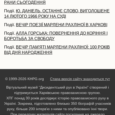
РАНИ СЬОГОДЕННЯ
Події.
Ю. ДАНІЕЛЬ. ОСТАННЄ СЛОВО, ВИГОЛОШЕНЕ
14 ЛЮТОГО 1966 РОКУ НА СУДІ
Події.
ВЕЧІР ПОЕЗІЇ МАРЛЕНИ РАХЛІНОЇ В ХАРКОВІ
Події.
АЛЛА ГОРСЬКА: ПОВЕРНЕННЯ ДО КОРІННЯ І
БОРОТЬБА ЗА СВОБОДУ
Події.
ВЕЧІР ПАМ'ЯТІ МАРЛЕНИ РАХЛІНОЇ: 100 РОКІВ
ВІД ДНЯ НАРОДЖЕННЯ
© 1999-2026 KHPG.org
Стара версія сайту знаходиться тут
Віртуальний музей “Дисидентський рух в Україні” створений і
підтримується Харківською правозахисною групою.
ХПГ понад 30 років досліджує історію правозахисного руху в
Україні. Зокрема, підготовлено близько 350 біографій учасників
руху, більше 200 інтерв’ю з ними та опубліковано їхні твори.
При передруку матеріалів сайту посилання на джерело