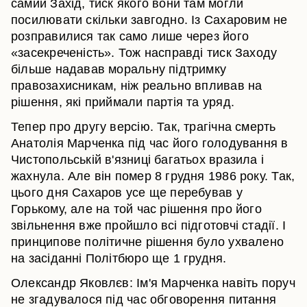
самий Захід, тиск якого вони там могли
посилювати скільки завгодно. Із Сахаровим не
розправилися так само лише через його
«засекреченість». Тож насправді тиск Заходу
більше надавав моральну підтримку
правозахисникам, ніж реально впливав на
рішення, які приймали партія та уряд.
Тепер про другу версію. Так, трагічна смерть
Анатолія Марченка під час його голодування в
Чистопольській в'язниці багатьох вразила і
жахнула. Але він помер 8 грудня 1986 року. Так,
цього дня Сахаров усе ще перебував у
Горькому, але на той час рішення про його
звільнення вже пройшло всі підготовчі стадії. І
принципове політичне рішення було ухвалено
на засіданні Політбюро ще 1 грудня.
Олександр Яковлєв: Ім'я Марченка навіть поруч
не згадувалося під час обговорення питання