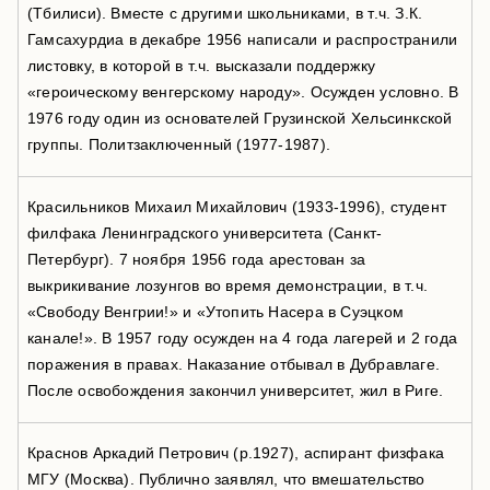
(Тбилиси). Вместе с другими школьниками, в т.ч. З.К.
Гамсахурдиа в декабре 1956 написали и распространили
листовку, в которой в т.ч. высказали поддержку
«героическому венгерскому народу». Осужден условно. В
1976 году один из основателей Грузинской Хельсинкской
группы. Политзаключенный (1977-1987).
Красильников Михаил Михайлович (1933-1996), студент
филфака Ленинградского университета (Санкт-
Петербург). 7 ноября 1956 года арестован за
выкрикивание лозунгов во время демонстрации, в т.ч.
«Свободу Венгрии!» и «Утопить Насера в Суэцком
канале!». В 1957 году осужден на 4 года лагерей и 2 года
поражения в правах. Наказание отбывал в Дубравлаге.
После освобождения закончил университет, жил в Риге.
Краснов Аркадий Петрович (р.1927), аспирант физфака
МГУ (Москва). Публично заявлял, что вмешательство