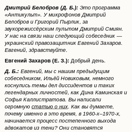
Дмитрий Белобров (Д. Б.):
Это программа
«Антикульт». У микрофонов Дмитрий
Белобров и Григорий Пырлик, за
звукорежиссёрским пультом Дмитрий Смиян.
У нас на связи наш следующий собеседник —
украинский правозащитник Евгений Захаров.
Евгений, здравствуйте.
Евгений Захаров (Е. З.):
Добрый день.
Д. Б.:
Евгений, мы с нашим предыдущим
собеседником, Ильёй Новиковым, немного
коснулись темы дел диссидентов и таких
легендарных личностей, как Дина Каминская и
Софья Каллистратова. Вы написали
огромную
статью о них
. Как вы думаете,
почему именно в это время, в 1960-х–1970-х,
начинается процесс постепенного выхода
адвокатов из тени? Они становятся