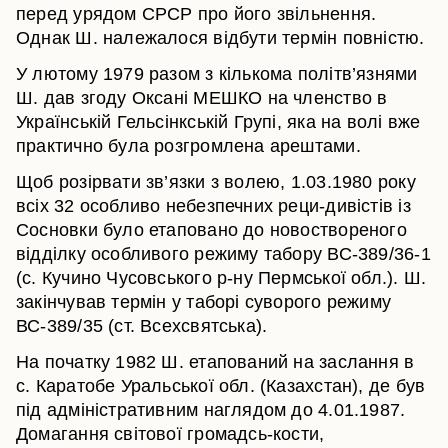
перед урядом СРСР про його звільнення.
Однак Ш. належалося відбути термін повністю.
У лютому 1979 разом з кількома політв’язнями
Ш. дав згоду Оксані МЕШКО на членство в
Українській Гельсінкській Групі, яка на волі вже
практично була розгромлена арештами.
Щоб розірвати зв’язки з волею, 1.03.1980 року
всіх 32 особливо небезпечних реци-дивістів із
Сосновки було етаповано до новоствореного
відділку особливого режиму табору ВС-389/36-1
(с. Кучино Чусовського р-ну Пермської обл.). Ш.
закінчував термін у таборі суворого режиму
ВС-389/35 (ст. Всехсвятська).
На початку 1982 Ш. етапований на заслання в
с. Каратобе Уральської обл. (Казахстан), де був
під адміністративним наглядом до 4.01.1987.
Домагання світової громадсь-кости,