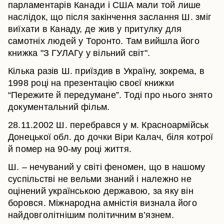
парламентарів Канади і США мали той лише
наслідок, що після закінчення заслання Ш. зміг
виїхати в Канаду, де жив у притулку для
самотніх людей у Торонто. Там вийшла його
книжка "З ГУЛАГу у вільний світ".
Кілька разів Ш. приїздив в Україну, зокрема, в
1998 році на презентацію своєї книжки
“Пережите й передумане”. Тоді про нього знято
документальний фільм.
28.11.2002 Ш. перебрався у м. Красноармійськ
Донецької обл. до дочки Віри Калач, біля котрої
й помер на 90-му році життя.
Ш. – нечуваний у світі феномен, що в нашому
суспільстві не вельми знаний і належно не
оцінений українською державою, за яку він
боровся. Міжнародна амністія визнала його
найдовголітнішим політичним в’язнем.