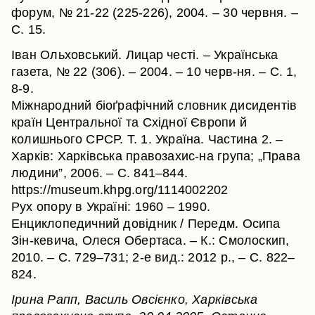
форум, № 21-22 (225-226), 2004. – 30 червня. –
С. 15.
Іван Ольховський. Лицар честі. – Українська
газета, № 22 (306). – 2004. – 10 черв-ня. – С. 1,
8-9.
Міжнародний біоґрафічний словник дисидентів
країн Центральної та Східної Європи й
колишнього СРСР. Т. 1. Україна. Частина 2. –
Харків: Харківська правозахис-на група; „Права
людини”, 2006. – C. 841–844.
https://museum.khpg.org/1114002202
Рух опору в Україні: 1960 – 1990.
Енциклопедичний довідник / Передм. Осипа
Зін-кевича, Олеся Обертаса. – К.: Смолоскип,
2010. – С. 729–731; 2-е вид.: 2012 р., – С. 822–
824.
Ірина Рапп, Василь Овсієнко, Харківська