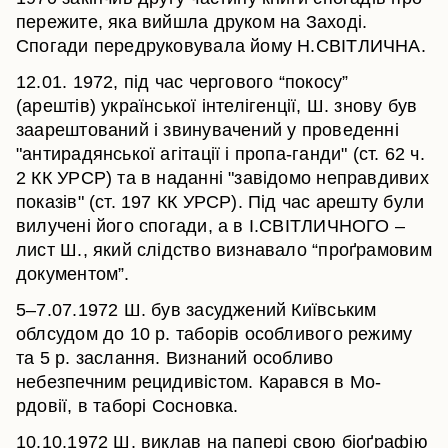
пережите, яка вийшла друком на Заході.
Спогади передруковувала йому Н.СВІТЛИЧНА.
12.01. 1972, під час чергового “покосу”
(арештів) української інтелігенції, Ш. знову був
заарештований і звинувачений у проведенні
"антирадянської агітації і пропа-ганди" (ст. 62 ч.
2 КК УРСР) та в наданні "завідомо неправдивих
показів" (ст. 197 КК УРСР). Під час арешту були
вилучені його спогади, а в І.СВІТЛИЧНОГО –
лист Ш., який слідство визнавало “проґрамовим
документом”.
5–7.07.1972 Ш. був засуджений Київським
облсудом до 10 р. таборів особливого режиму
та 5 р. заслання. Визнаний особливо
небезпечним рецидивістом. Карався в Мо-
рдовії, в таборі Сосновка.
10.10.1972 Ш. виклав на папері свою біоґрафію