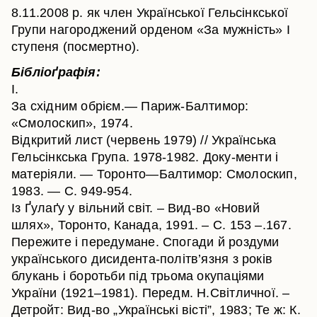
8.11.2008 р. як член Української Гельсінкської
Групи нагороджений орденом «За мужність» І
ступеня (посмертно).
Бібліоґрафія:
I.
За східним обрієм.— Париж-Балтимор:
«Смолоскип», 1974.
Відкритий лист (червень 1979) // Українська
Гельсінкська Група. 1978-1982. Доку-менти і
матеріяли. — Торонто—Балтимор: Смолоскип,
1983. — С. 949-954.
Із Ґулаґу у вільний світ. – Вид-во «Новий
шлях», Торонто, Канада, 1991. – С. 153 –.167.
Пережите і передумане. Спогади й роздуми
українського дисидента-політв’язня з років
блукань і боротьби під трьома окупаціями
України (1921–1981). Передм. Н.Світличної. –
Детройт: Вид-во „Українські вісті”, 1983; Те ж: К.