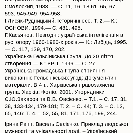
Смолоскип, 1983. — С. 11, 16, 18 61, 65, 67,
593, 945-949, 954-958.
І.Лисяк-Рудницький. Історичні есе. Т. 2.— К.:
ОСНОВИ, 1994.— С. 481, 495.
Г.Касьянов. Незгодні: українська інтелігенція в
русі опору 1960-1980-х років.— К.: Либідь, 1995.
— С. 117, 129, 170, 202.
Українська Гельсінкська Група. До 20-ліття
створення.— К.: УРП, 1996.— С. 27.
Українська Громадська Група сприяння
виконанню Гельсінкських угод: Докумен-ти і
матеріали. В 4 т.. Харківська правозахисна
група. Харків: Фоліо, 2001. Упорядники
Є.Ю.Захаров та В.В. Овсієнко. – Т.1. – С. 17, 31,
38, 133-134, 179-181; Т. 2. – С. 44; Т. 3. – С. 12,
65, 146; Т. 4. – 52, 55, 81, 171, 176, 199, 244.
Ірина Рапп. Василь Овсієнко. Приклад людської
мужності та унікальності долі. – Український