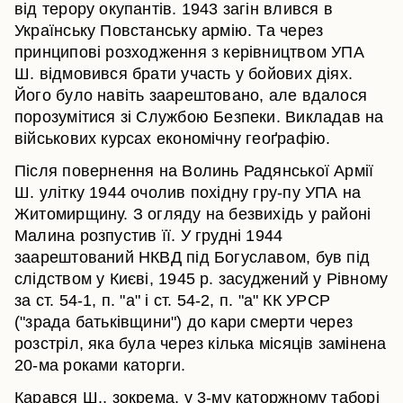
від терору окупантів. 1943 загін влився в
Українську Повстанську армію. Та через
принципові розходження з керівництвом УПА
Ш. відмовився брати участь у бойових діях.
Його було навіть заарештовано, але вдалося
порозумітися зі Службою Безпеки. Викладав на
військових курсах економічну геоґрафію.
Після повернення на Волинь Радянської Армії
Ш. улітку 1944 очолив похідну гру-пу УПА на
Житомирщину. З огляду на безвихідь у районі
Малина розпустив її. У грудні 1944
заарештований НКВД під Богуславом, був під
слідством у Києві, 1945 р. засуджений у Рівному
за ст. 54-1, п. "а" і ст. 54-2, п. "а" КК УРСР
("зрада батьківщини") до кари смерти через
розстріл, яка була через кілька місяців замінена
20-ма роками каторги.
Карався Ш., зокрема, у 3-му каторжному таборі