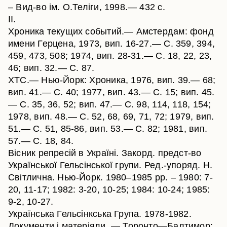
– Вид-во ім. О.Теліги, 1998.— 432 с.
II.
Хроника текущих событий.— Амстердам: фонд
имени Герцена, 1973, вип. 16-27.— С. 359, 394,
459, 473, 508; 1974, вип. 28-31.— С. 18, 22, 23,
46; вип. 32.— С. 87.
ХТС.— Нью-Йорк: Хроника, 1976, вип. 39.— 68;
вип. 41.— С. 40; 1977, вип. 43.— С. 15; вип. 45.
— С. 35, 36, 52; вип. 47.— С. 98, 114, 118, 154;
1978, вип. 48.— С. 52, 68, 69, 71, 72; 1979, вип.
51.— С. 51, 85-86, вип. 53.— С. 82; 1981, вип.
57.— С. 18, 84.
Вісник репресій в Україні. Закорд. предст-во
Української Гельсінської групи. Ред.-упоряд. Н.
Світлична. Нью-Йорк. 1980–1985 рр. – 1980: 7-
20, 11-17; 1982: 3-20, 10-25; 1984: 10-24; 1985:
9-2, 10-27.
Українська Гельсінкська Група. 1978-1982.
Документи і матеріяли. — Торонто—Балтимор: