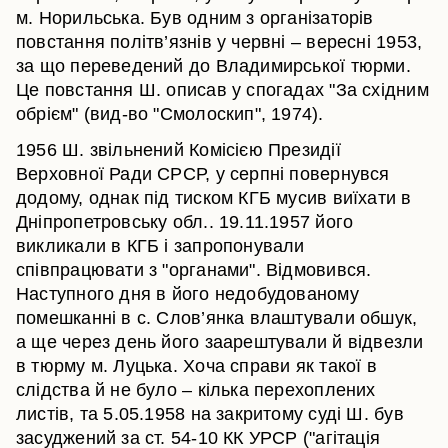
м. Норильська. Був одним з організаторів
повстання політв’язнів у червні – вересні 1953,
за що переведений до Владимирської тюрми.
Це повстання Ш. описав у спогадах "За східним
обрієм" (вид-во "Смолоскип", 1974).
1956 Ш. звільнений Комісією Президії
Верховної Ради СРСР, у серпні повернувся
додому, однак під тиском КГБ мусив виїхати в
Дніпропетровську обл.. 19.11.1957 його
викликали в КГБ і запропонували
співпрацювати з "органами". Відмовився.
Наступного дня в його недобудованому
помешканні в с. Слов’янка влаштували обшук,
а ще через день його заарештували й відвезли
в тюрму м. Луцька. Хоча справи як такої в
слідства й не було – кілька перехоплених
листів, та 5.05.1958 на закритому суді Ш. був
засуджений за ст. 54-10 КК УРСР ("агітація