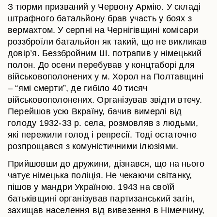
З тюрми призваний у Червону Армію. У складі
штрафного батальйону брав участь у боях з
вермахтом. У серпні на Чернігівщині комісари
роззброїли батальйон як такий, що не викликав
довір’я. Беззбройним Ш. потрапив у німецький
полон. До осени перебував у концтаборі для
військовополонених у м. Хорол на Полтавщині
– “ямі смерти”, де гибіло 40 тисяч
військовополонених. Організував звідти втечу.
Перейшов усю Вкраїну, бачив вимерлі від
голоду 1932-33 р. села, розмовляв з людьми,
які пережили голод і репресії. Тоді остаточно
розпрощався з комуністичними ілюзіями.
Прийшовши до дружини, дізнався, що на нього
чатує німецька поліція. Не чекаючи світанку,
пішов у мандри Україною. 1943 на своїй
батьківщині організував партизанський загін,
захищав населення від вивезення в Німеччину,