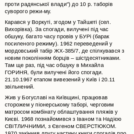
проти радянської влади") до 10 р. таборів
суворого режи-му.
Карався у Воркуті, згодом у Тайшеті (сел.
Вихорівка). За спогади, вилучені під час
обшуку, багато часу провів у БУРі (барак
посиленого режиму). 1962 переведений у
мордовський табір ЖХ-385/7, де спілкувався з
новим поколінням борців – шістдесятниками.
Там ще раз, під час обшуку в Михайла
ГОРИНЯ, були вилучені його спогади.
21.10.1967 етапом вивезений у Київ і 20.11
звільнений.
Жив у Богуславі на Київщині, працював
сторожем у піонерському таборі, черговим
матросом комбінату облаштування пляжів у
Києві. 1968 познайомився з Іваном та Надією
СВІТЛИЧНИМИ, з Євгеном СВЕРСТЮКОМ.
1970 закінчив другу частину книги спогадів про