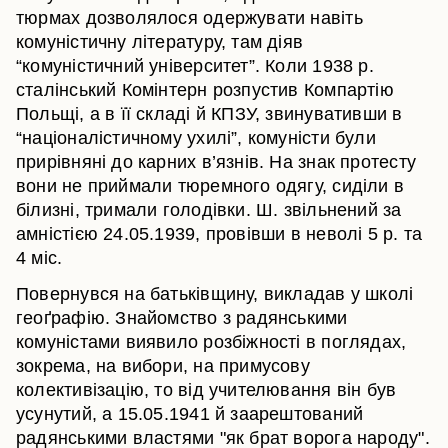
тюрмах дозволялося одержувати навіть
комуністичну літературу, там діяв
“комуністичний університет”. Коли 1938 р.
сталінський Комінтерн розпустив Компартію
Польщі, а в її складі й КПЗУ, звинувативши в
“націоналістичному ухилі”, комуністи були
прирівняні до карних в’язнів. На знак протесту
вони не приймали тюремного одягу, сиділи в
білизні, тримали голодівки. Ш. звільнений за
амністією 24.05.1939, провівши в неволі 5 р. та
4 міс.
Повернувся на батьківщину, викладав у школі
геоґрафію. Знайомство з радянськими
комуністами виявило розбіжності в поглядах,
зокрема, на вибори, на примусову
колективізацію, то від учителювання він був
усунутий, а 15.05.1941 й заарештований
радянськими властями "як брат ворога народу".