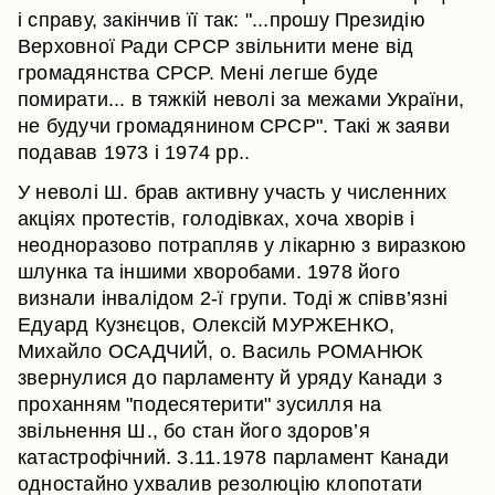
і справу, закінчив її так: "...прошу Президію
Верховної Ради СРСР звільнити мене від
громадянства СРСР. Мені легше буде
помирати... в тяжкій неволі за межами України,
не будучи громадянином СРСР". Такі ж заяви
подавав 1973 і 1974 рр..
У неволі Ш. брав активну участь у численних
акціях протестів, голодівках, хоча хворів і
неодноразово потрапляв у лікарню з виразкою
шлунка та іншими хворобами. 1978 його
визнали інвалідом 2-ї групи. Тоді ж співв’язні
Едуард Кузнєцов, Олексій МУРЖЕНКО,
Михайло ОСАДЧИЙ, о. Василь РОМАНЮК
звернулися до парламенту й уряду Канади з
проханням "подесятерити" зусилля на
звільнення Ш., бо стан його здоров’я
катастрофічний. 3.11.1978 парламент Канади
одностайно ухвалив резолюцію клопотати