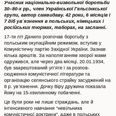
Учасник національно-визвольної боротьби
30–80-х рр., член Української Гельсінкської
групи, автор самвидаву. 42 роки, 6 місяців і
7 діб ув΄язнення в польських, німецьких і
російських тюрмах, таборах, на засланні.
17-ти літ Данило розпочав боротьбу з
польським окупаційним режимом, вступив у
Комуністичну партію Західної України. Зазнав
кілька арештів. За наполяганням хворої мами
одружився, але через два місяці, 20.01.1934,
був заарештований уп’яте і за розпов-
сюдження комуністичної літератури та
організацію селянського страйку засуджений на
8 р. ув’язнення. Дочку Віру дружина показала
йому на 15-хвилинному побаченні.
Це були роки не лише страждань, але й
інтенсивного навчання “невільника
комуністичної доктрини”, адже в польських