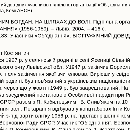
ий довідник учасників підпільної організації «Об’; єднання
нта, Комі АРСР)
Ч БОГДАН. НА ШЛЯХАХ ДО ВОЛІ. Підпільна орган
ННЯ» (1956-1959). – Львів, 2004. – 416 с.
 183: Учасники «Об’єднання». БІОГРАФІЧНИЙ ДОВІ
т Костянтин
 1927 р. у селянській родині в селі Ясениці Сільній
кого р-ну Львівської обл. У1947 р. закінчив Борисл
 після закінчення якої вчителював. Вирісши у свідо
ій родині, був пов’язаний з українським націоналіст
, через що у жовтні 1949 р. був заарештований. На
був засуджений постановою Особливої наради при Р
 СРСР разом з Я. Кобилецьким і В. Слив’яком на 10 
ння волі. Покарання відбував у концтаборах Інти К
й з-під варти влітку 1956 р. на підставі рішення комі
 Верховної Ради СРСР. Учасник "Об’єднання". Безп
ий з Я. Кобилецьким, В. Слив’яком та Д. Жовтяком. 