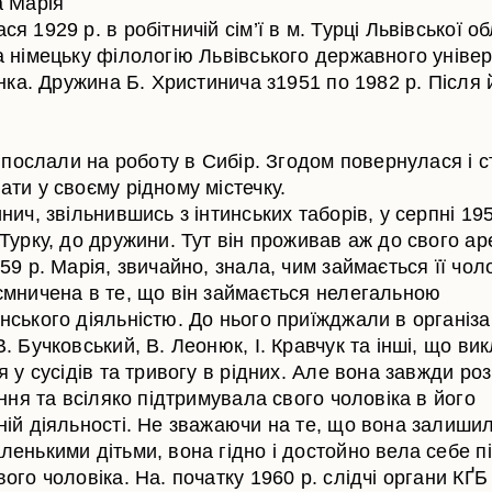
а Марія
я 1929 р. в робітничій сім’ї в м. Турці Львівської об
а німецьку філологію Львівського державного уніве
анка. Дружина Б. Христинича з1951 по 1982 р. Після 
ї послали на роботу в Сибір. Згодом повернулася і 
ти у своєму рідному містечку.
нич, звільнившись з інтинських таборів, у серпні 195
Турку, до дружини. Тут він проживав аж до свого ар
59 р. Марія, звичайно, знала, чим займається її чол
ємничена в те, що він займається нелегальною
нського діяльністю. До нього приїжджали в організа
. Бучковський, В. Леонюк, І. Кравчук та інші, що ви
я у сусідів та тривогу в рідних. Але вона завжди ро
іння та всіляко підтримувала свого чоловіка в його
ній діяльності. Не зважаючи на те, що вона залиши
енькими дітьми, вона гідно і достойно вела себе пі
ого чоловіка. На. початку 1960 р. слідчі органи КҐБ