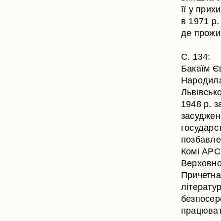
її у прих
в 1971 р.
де прожив
С. 134:
Бакаїм Є
Народила
Львівсько
1948 р. з
засуджен
государст
позбавле
Комі АРСР
Верховно
Причетна
літерату
безпосер
працювати