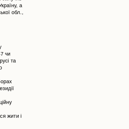
Україну, а
ької обл.,
у
47 чи
русі та
о
борах
езидії
ційну
ся жити і