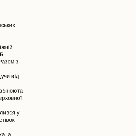
нських
іжній
ҐБ
Разом з
учи від
лабіноюта
Верховної
елився у
стівок
а, а