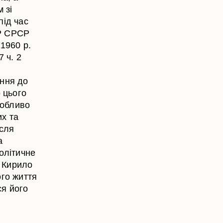
 зі
під час
ВР СРСР
1960 р.
 ч. 2
ання до
 цього
собливо
их та
ісля
а
олітичне
 Кирило
ого життя
ся його