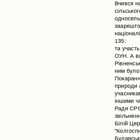
Вчився н
сільськог
односель
заарешто
націоналі
135:
та участь
ОУН. А в
Рівненськ
ним було 
Покаранн
природи 
учасника
іншими чл
Ради СРС
звільненн
Білій Цер
"Колгоспн
Булавськ