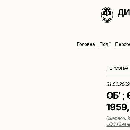
ДИ
Головна
Події
Персон
ПЕРСОНАЛІ
31.01.200
ОБ’ ;
1959,
джерело:
Х
«Об’єднанн