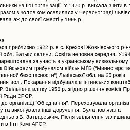
ильники нашої організації. У 1970 р. виїхала з Інти в 
 разом з чоловіком оселилася у Червонограді Львівс
ала аж до своєї смерті у 1998 р.
ва
ся приблизно 1922 р. в с. Крехові Жовківського р-н
ї обл. Батьки селяни. Освіта неповна середня. У19
аарештована за участь в українському визвольному 
а Військовим трибуналом військ МҐБ ("Министерств
венной безопасности") Львівської обл. на 25 років
ння волі. Покарання відбувала в інтинських концта
. Звільнена влітку 1956 р. згідно рішення комісії Пр
ї Ради СРСР.
 до організаці "Об’єднання". Переховувала організа
ру та виконувала інші доручення. Була пов’язана
едньо з В. Затварським. Після звільнення залишила
 в Інті Комі АРСР.