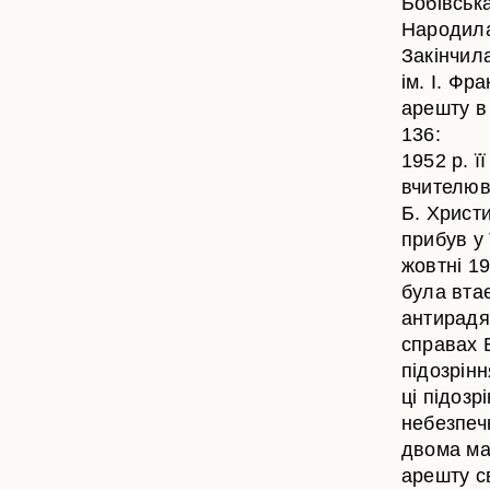
Бобівськ
Народилас
Закінчил
ім. І. Фр
арешту в
136:
1952 р. ї
вчителюва
Б. Христи
прибув у 
жовтні 19
була вта
антирадя
справах В
підозрінн
ці підозр
небезпеч
двома мал
арешту св