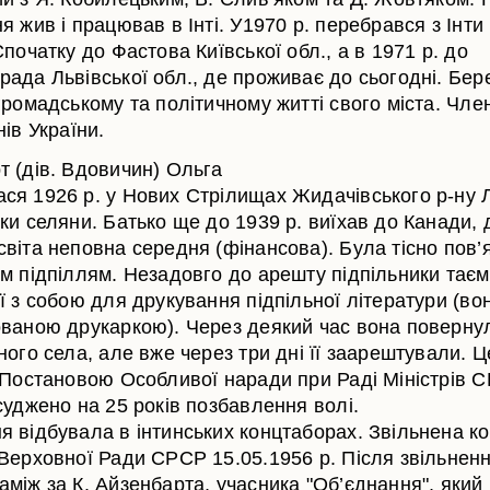
я жив і працював в Інті. У1970 р. перебрався з Інти
Спочатку до Фастова Київської обл., а в 1971 р. до
рада Львівської обл., де проживає до сьогодні. Бер
громадському та політичному житті свого міста. Чле
нів України.
т (дів. Вдовичин) Ольга
ся 1926 р. у Нових Стрілищах Жидачівського р-ну Л
ки селяни. Батько ще до 1939 р. виїхав до Канади, 
віта неповна середня (фінансова). Була тісно пов’
им підпіллям. Незадовго до арешту підпільники тає
ї з собою для друкування підпільної літератури (во
ованою друкаркою). Через деякий час вона поверну
ного села, але вже через три дні її заарештували. Ц
. Постановою Особливої наради при Раді Міністрів 
суджено на 25 років позбавлення волі.
я відбувала в інтинських концтаборах. Звільнена ко
 Верховної Ради СРСР 15.05.1956 р. Після звільнен
між за К. Айзенбарта, учасника "Об’єднання", який 