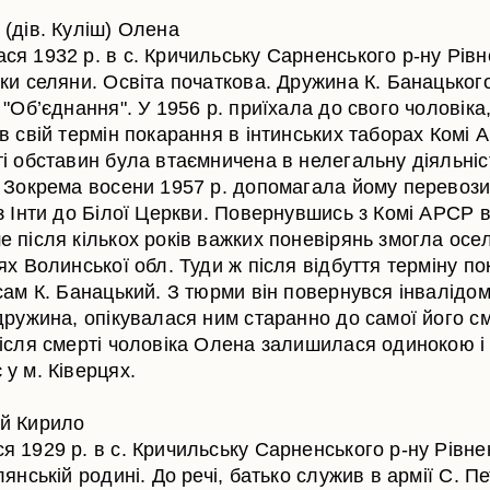
 (дів. Куліш) Олена
ся 1932 р. в с. Кричильську Сарненського р-ну Рівн
ки селяни. Освіта початкова. Дружина К. Банацьког
 "Об’єднання". У 1956 р. приїхала до свого чоловіка
в свій термін покарання в інтинських таборах Комі 
ті обставин була втаємничена в нелегальну діяльніс
. Зокрема восени 1957 р. допомагала йому перевоз
з Інти до Білої Церкви. Повернувшись з Комі АРСР в
е після кількох років важких поневірянь змогла осе
ях Волинської обл. Туди ж після відбуття терміну п
сам К. Банацький. З тюрми він повернувся інвалідо
дружина, опікувалася ним старанно до самої його см
Після смерті чоловіка Олена залишилася одинокою і
у м. Ківерцях.
й Кирило
я 1929 р. в с. Кричильську Сарненського р-ну Рівне
лянській родині. До речі, батько служив в армії С. П