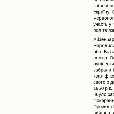
звільненн
Україну. 
Червоног
участь у 
політв’яз
Айзенбар
Народила
обл. Бать
помер. Ос
оунівськ
забрали ї
кваліфік
свого рід
1950 рік
їїбуло за
Покаранн
Президії
вийшла за