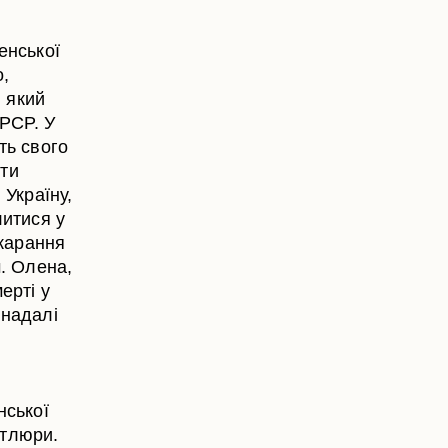
енської
о,
, який
АРСР. У
ть свого
ити
 Україну,
литися у
окарання
м. Олена,
ерті у
 надалі
нської
етлюри.