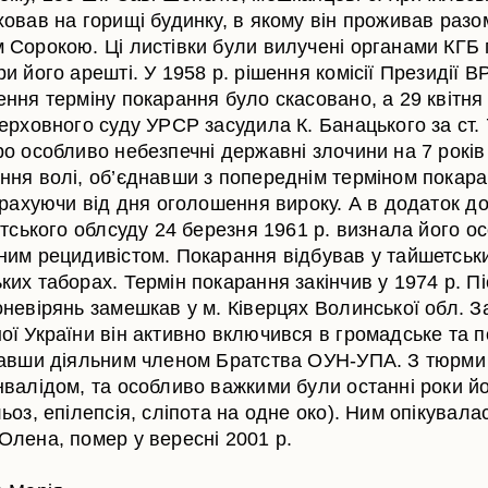
овав на горищі будинку, в якому він проживав разом
 Сорокою. Ці листівки були вилучені органами КГБ 
и його арешті. У 1958 р. рішення комісії Президії 
ння терміну покарання було скасовано, а 29 квітня 
ерховного суду УРСР засудила К. Банацького за ст. 7
ро особливо небезпечні державні злочини на 7 років
ння волі, об’єднавши з попереднім терміном покар
 рахуючи від дня оголошення вироку. А в додаток до
утського облсуду 24 березня 1961 р. визнала його о
ним рецидивістом. Покарання відбував у тайшетськ
их таборах. Термін покарання закінчив у 1974 р. П
оневірянь замешкав у м. Ківерцях Волинської обл. З
ої України він активно включився в громадське та п
тавши діяльним членом Братства ОУН-УПА. З тюрми
нвалідом, та особливо важкими були останні роки й
ьоз, епілепсія, сліпота на одне око). Ним опікувала
Олена, помер у вересні 2001 р.