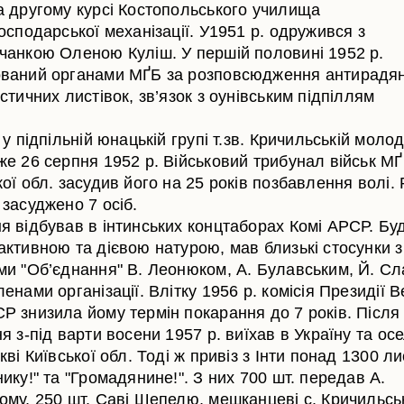
а другому курсі Костопольського училища
осподарської механізації. У1951 р. одружився з
чанкою Оленою Куліш. У першій половині 1952 р.
ваний органами МҐБ за розповсюдження антирадя
стичних листівок, зв’язок з оунівським підпіллям
 у підпільній юнацькій групі т.зв. Кричильській молод
же 26 серпня 1952 р. Військовий трибунал військ М
ої обл. засудив його на 25 років позбавлення волі. 
засуджено 7 осіб.
я відбував в інтинських концтаборах Комі АРСР. Буд
активною та дієвою натурою, мав близькі стосунки з
ми "Об’єднання" В. Леонюком, А. Булавським, Й. С
енами організації. Влітку 1956 р. комісія Президії 
Р знизила йому термін покарання до 7 років. Після
я з-під варти восени 1957 р. виїхав в Україну та ос
кві Київської обл. Тоді ж привіз з Інти понад 1300 ли
ику!" та "Громадянине!". З них 700 шт. передав А.
ому, 250 шт. Саві Шепелю, мешканцеві с. Кричильськ