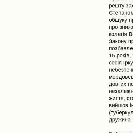
решту зах
Степаном
обшуку пр
про зниже
колегія В
Закону п
позбавле
15 років,
сесія Ірк
небезпеч
мордовськ
довгих п
незалежн
життя, с
вийшов і
(туберкул
дружина 