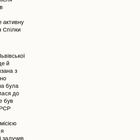
 в
е активну
н Спілки
ьвівської
де й
язана з
мно
на була
лася до
е був
СРСР
місією
ня
і залучив