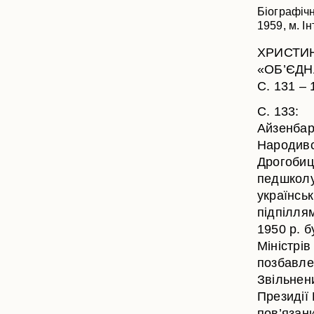
Біографічн
1959, м. І
ХРИСТИНИ
«ОБ’ЄДНА
С. 131 –
С. 133:
Айзенбар
Народився
Дрогобиць
педшколу,
українськ
підпіллям
1950 р. 
Міністрів
позбавле
Звільнени
Президії
пов’язан