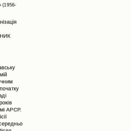
» (1956-
ізація
ДНИК
авську
мій
ичним
 початку
аді
років
омі АРСР.
сії
осередньо
Після