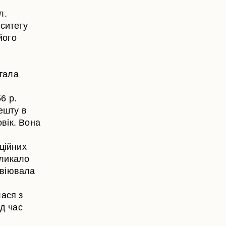
л.
рситету
його
стала
6 р.
ешту в
овік. Вона
ційних
кликало
звіювала
лася з
д час