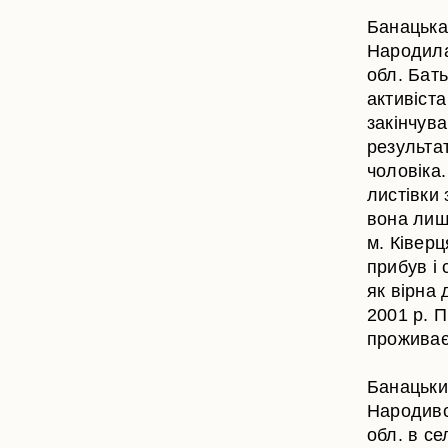
Банацька
Народила
обл. Бать
активіста
закінчува
результа
чоловіка
листівки 
вона лиш
м. Ківерц
прибув і 
як вірна 
2001 р. 
проживає 
Банацьки
Народивс
обл. в се