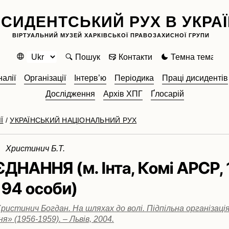
СИДЕНТСЬКИЙ РУХ В УКРАЇ
ВІРТУАЛЬНИЙ МУЗЕЙ ХАРКІВСЬКОЇ ПРАВОЗАХИСНОЇ ГРУПИ
Пошук
Контакти
Темна тема
алії
Організації
Інтерв’ю
Періодика
Праці дисидентів
Дослідження
Архів ХПГ
Ґлосарій
Ї
/
УКРАЇНСЬКИЙ НАЦІОНАЛЬНИЙ РУХ
9 Христинич Б.Т.
 ЄДНАННЯ (м. Інта, Комі АРСР,
 94 особи)
ристинич Богдан. На шляхах до волі. Підпільна організаці
я» (1956-1959). – Львів, 2004.