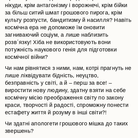
нікуди, крім антагонізму і ворожнечі, крім бійки
за більш ситий шмат грошового пирога, крім
культу розпусти, бандитизму й насилля? Навіть
космічна ера не допоможе їм оновити
загниваючий соціум, а лише наблизить
розв΄язку! Хіба не використовують вони
потужність наукового генія для підготовки
космічної війни?
Чи нам рівнятися з ними, нам, котрі прагнуть не
лише ліквідувати бідність, неуцтво,
безправність у світі, а й – перш за все! –
виростити нову людину, здатну взяти на себе
космічну місію преображення світу по закону
краси, творчості й радості, спроможну понести
естафету життя й розуму в інші світи?!
Чи здатні апологети грошового мішка до таких
звершень?