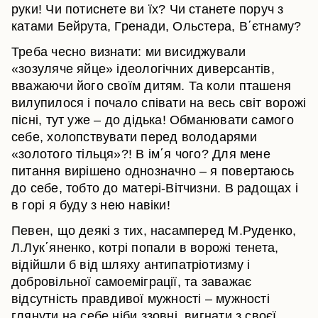
руки! Чи потиснете ви їх? Чи станете поруч з
катами Бейрута, Гренади, Ольстера, В΄єтнаму?
Треба чесно визнати: ми висиджували
«зозуляче яйце» ідеологічних диверсантів,
вважаючи його своїм дитям. Та коли пташеня
вилупилося і почало співати на весь світ ворожі
пісні, тут уже – до дідька! Обманювати самого
себе, холопствувати перед володарями
«золотого тільця»?! В ім΄я чого? Для мене
питання вирішено однозначно – я повертаюсь
до себе, тобто до матері-Вітчизни. В радощах і
в горі я буду з нею навіки!
Певен, що деякі з тих, насамперед М.Руденко,
Л.Лук΄яненко, котрі попали в ворожі тенета,
відійшли б від шляху антипатріотизму і
добровільної самоеміграції, та заважає
відсутність правдивої мужності – мужності
глянути на себе ніби ззовні, вигнати з своєї