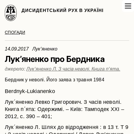
ДИСИДЕНТСЬКИЙ РУХ В УКРАЇНІ
СПОГАДИ
14.09.2017 Лук’яненко
Лук’яненко про Бердника
джерело:
Лук’яненко Л. З часів неволі. Книга п’ята.
Бердник у неволі. Його заява з травня 1984
Berdnyk-Lukianenko
Лук΄яненко Левко Григорович. З часів неволі.
Книга п΄ята: Одержимі. – Київ: Тамподек ХХІ –
2012, с. 390 – 401;
Лук΄яненко Л. Шлях до відродження : в 13 т. Т 9