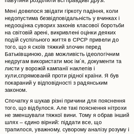
павутини розділили всі правдиві друзі.
Мені довелося звідати гіркоту падіння, коли
недопустима безвідповідальність у вчинках і
недооцінка суворих законів класової боротьби
на світовій арені, викривлені оцінки деяких
подій суспільного життя в СРСР привели до
того, що я скоїв тяжкий злочин перед
Батьківщиною, дав можливість ідеологічним
недругам використати моє ім΄я, документи та
листи у ворожій кампанії наклепів і
хули,спрямованій проти рідної країни. Я був
покараний у відповідності з радянським
законом.
Спочатку я шукав різні причини для пояснення
того, що відбулося. Але такі пояснення нітрохи
не зменшували тяжкої вини. Тому я обрав інший
шлях – єдино вірний: піддати все, що
трапилося, уважному, суворому аналізу розуму і