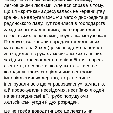
легковірними людьми. Але вся справа в тому,
що ця «критика» адресувалась не керівництву
країни, а недругам СРСР з метою дискредитації
радянського ладу. Тут годилася в господарстві
західних антирадянщиків, як говорив один з
гоголівських персонажів, «будь-яка мотузочка».
По-друге, всі канали передачі тенденційних
матеріалів на Захід (це мені відомо напевне)
знаходилися в руках американських та інших
західних кореспондентів, співробітників прес-
агентств, посольств, консульств, – і все це
координувалося спеціальними центрами
імперіалістичних держав, котрі не лише
інспірували всю цю «правозахисну» кампанію,
а й провокували несвідомих, нестійких людей
на антирадянські дії, грубо порушуючи
Хельсінкські угоди й дух розрядки.
Це не треба доводити! Все це лежить на