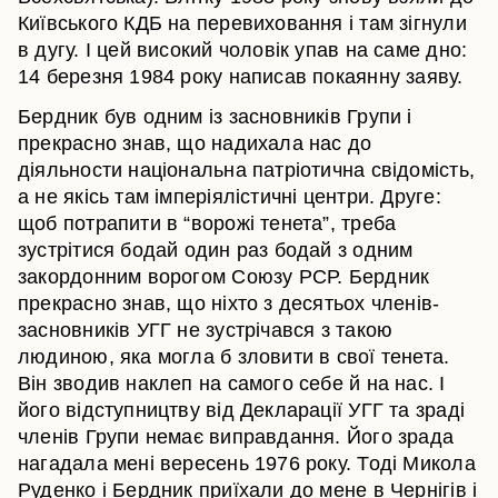
Київського КДБ на перевиховання і там зігнули
в дугу. І цей високий чоловік упав на саме дно:
14 березня 1984 року написав покаянну заяву.
Бердник був одним із засновників Групи і
прекрасно знав, що надихала нас до
діяльности національна патріотична свідомість,
а не якісь там імперіялістичні центри. Друге:
щоб потрапити в “ворожі тенета”, треба
зустрітися бодай один раз бодай з одним
закордонним ворогом Союзу РСР. Бердник
прекрасно знав, що ніхто з десятьох членів-
засновників УГГ не зустрічався з такою
людиною, яка могла б зловити в свої тенета.
Він зводив наклеп на самого себе й на нас. І
його відступництву від Декларації УГГ та зраді
членів Групи немає виправдання. Його зрада
нагадала мені вересень 1976 року. Тоді Микола
Руденко і Бердник приїхали до мене в Чернігів і