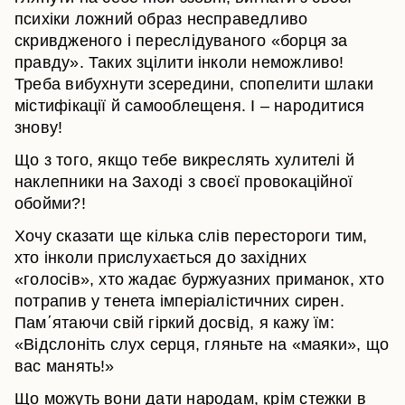
психіки ложний образ несправедливо
скривдженого і переслідуваного «борця за
правду». Таких зцілити інколи неможливо!
Треба вибухнути зсередини, спопелити шлаки
містифікації й самооблещеня. І – народитися
знову!
Що з того, якщо тебе викреслять хулителі й
наклепники на Заході з своєї провокаційної
обойми?!
Хочу сказати ще кілька слів перестороги тим,
хто інколи прислухається до західних
«голосів», хто жадає буржуазних приманок, хто
потрапив у тенета імперіалістичних сирен.
Пам΄ятаючи свій гіркий досвід, я кажу їм:
«Відслоніть слух серця, гляньте на «маяки», що
вас манять!»
Що можуть вони дати народам, крім стежки в