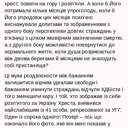
хрест, повели на гору і розіп’яли. А коли б Його
потримали кілька місяців упроголодь, коли б
Його упродовж цих місяців психічно
виснажували допитами та зображеннями з
одного боку перспективи довгих страждань у
в’язниці з цілком імовірним закінченням смертю,
а з другого боку можливістю повернутися до
нормального життя, коли душа розривається
між двома берегами й місяцями не знаходить
собі пристанища?
Ці муки роздвоєности між бажанням
залишитися вірним ідеалам свободи і
бажанням уникнути страждань відчули КДБісти і
того зменшили кару. І той, хто зображав із себе
розп’ятого за Україну Христа, виявився
найслабкішим із 41 особи, репресованої за УГГ.
Один із сорока одного! Позер! – ось що
означало його фото, яке він мені показав у