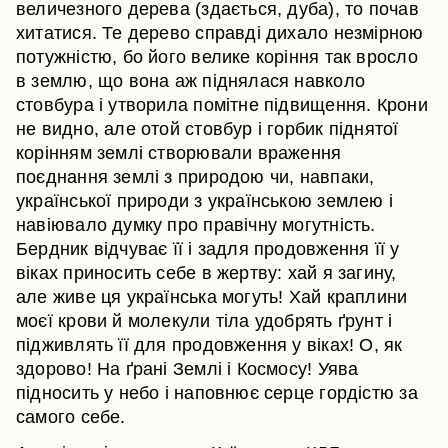
величезного дерева (здається, дуба), то почав
хитатися. Те дерево справді дихало незмірною
потужністю, бо його велике коріння так вросло
в землю, що вона аж піднялася навколо
стовбура і утворила помітне підвищення. Крони
не видно, але отой стовбур і горбик піднятої
корінням землі створювали враження
поєднання землі з природою чи, навпаки,
української природи з українською землею і
навіювало думку про правічну могутність.
Бердник відчуває її і задля продовження її у
віках приносить себе в жертву: хай я загину,
але живе ця українська могуть! Хай краплини
моєї крови й молекули тіла удобрять ґрунт і
підживлять її для продовження у віках! О, як
здорово! На ґрані Землі і Космосу! Уява
підносить у небо і наповнює серце гордістю за
самого себе.