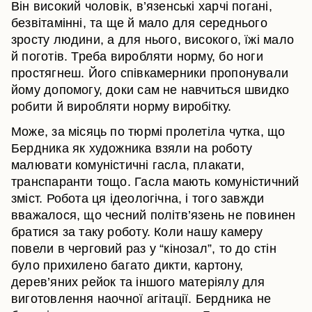
Він високий чоловік, в’язенські харчі погані,
безвітамінні, та ще й мало для середнього
зросту людини, а для нього, високого, їжі мало
й поготів. Треба виробляти норму, бо ноги
простягнеш. Його співкамерники пропонували
йому допомогу, доки сам не навчиться швидко
робити й виробляти норму виробітку.
Може, за місяць по тюрмі пролетіла чутка, що
Бердника як художника взяли на роботу
малювати комуністичні гасла, плакати,
транспаранти тощо. Гасла мають комуністичний
зміст. Робота ця ідеологічна, і того завжди
вважалося, що чесний політв’язень не повинен
братися за таку роботу. Коли нашу камеру
повели в черговий раз у “кінозал”, то до стін
було прихилено багато дикти, картону,
дерев’яних рейок та іншого матеріялу для
виготовлення наочної агітації. Бердника не