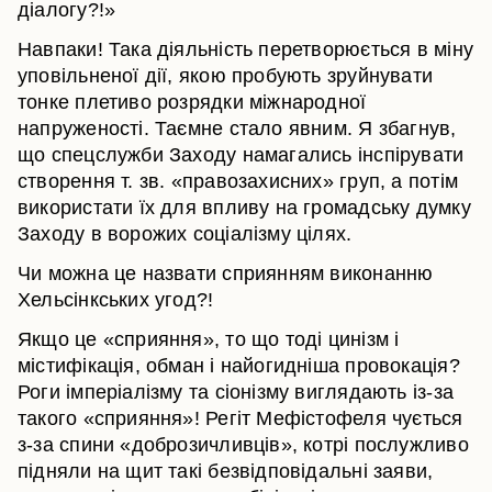
діалогу?!»
Навпаки! Така діяльність перетворюється в міну
уповільненої дії, якою пробують зруйнувати
тонке плетиво розрядки міжнародної
напруженості. Таємне стало явним. Я збагнув,
що спецслужби Заходу намагались інспірувати
створення т. зв. «правозахисних» груп, а потім
використати їх для впливу на громадську думку
Заходу в ворожих соціалізму цілях.
Чи можна це назвати сприянням виконанню
Хельсінкських угод?!
Якщо це «сприяння», то що тоді цинізм і
містифікація, обман і найогидніша провокація?
Роги імперіалізму та сіонізму виглядають із-за
такого «сприяння»! Регіт Мефістофеля чується
з-за спини «доброзичливців», котрі послужливо
підняли на щит такі безвідповідальні заяви,