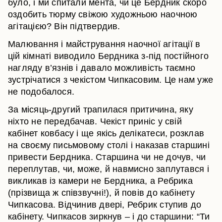
було, і ми спитали мента, чи це Бердник скоро
оздобить тюрму свіжою художньою наочною
агітацією? Він підтвердив.
Малювання і майстрування наочної агітації в
цій кімнаті виводило Бердника з-під постійного
нагляду в’язнів і давало можливість таємно
зустрічатися з чекістом Чипкасовим. Це нам уже
не подобалося.
За місяць-другий трапилася притичина, яку
ніхто не передбачав. Чекіст приніс у свій
кабінет ковбасу і ще якісь делікатеси, розклав
на своєму письмовому столі і наказав старшині
привести Бердника. Старшина чи не дочув, чи
переплутав, чи, може, й навмисно заплутався і
викликав із камери не Бердника, а Ребрика
(прізвища ж співзвучні!), й повів до кабінету
Чипкасова. Відчинив двері, Ребрик ступив до
кабінету. Чипкасов зиркнув – і до старшини: “Ти