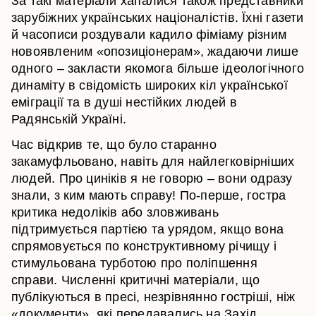
За такі матеріали хапалися також представники
зарубіжних українських націоналістів. Їхні газети
й часописи роздували кадило фіміаму різним
новоявленим «опозиціонерам», жадаючи лише
одного – закласти якомога більше ідеологічного
динаміту в свідомість широких кіл української
еміграції та в душі нестійких людей в
Радянській Україні.
Час відкрив те, що було старанно
закамуфльовано, навіть для найлегковірніших
людей. Про циніків я не говорю – вони одразу
знали, з ким мають справу! По-перше, гостра
критика недоліків або зловживань
підтримується партією та урядом, якщо вона
спрямовується по конструктивному річищу і
стимульована турботою про поліпшення
справи. Численні критичні матеріали, що
публікуються в пресі, незрівнянно гостріші, ніж
«документи», які передавались на Захід