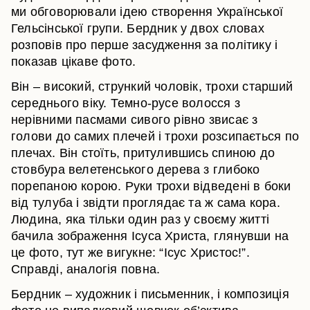
ми обговорювали ідею створення Української
Гельсінської групи. Бердник у двох словах
розповів про перше засудження за політику і
показав цікаве фото.
Він – високий, стрункий чоловік, трохи старший
середнього віку. Темно-русе волосся з
нерівними пасмами сивого рівно звисає з
голови до самих плечей і трохи розсипається по
плечах. Він стоїть, притулившись спиною до
стовбура велетенського дерева з глибоко
порепаною корою. Руки трохи відведені в боки
від тулуба і звідти проглядає та ж сама кора.
Людина, яка тільки один раз у своєму житті
бачила зображення Ісуса Христа, глянувши на
це фото, тут же вигукне: “Ісус Христос!”.
Справді, аналогія повна.
Бердник – художник і письменник, і композиція