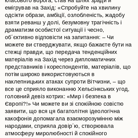
класового ворога, став на шлях зради й
емігрував на Захід: «Спробуйте на хвилину
одсікти образи, амбіції, озлобленість, жадобу
взяти реванш у долі, безумовну трагічність і
драматизм особистої ситуації і чесно,
об΄єктивно відповісти на запитання: – Чи
можете ви стверджувати, якщо бажаєте бути на
стежці правди, що передача тенденційних
матеріалів на Захід через дипломатичних
представників і кореспондентів, матеріалів, що
потім широко використовуються в
наклепницьких атаках супроти Вітчизни, – що
все це сприяло виконанню Хельсінкських угод,
головний девіз котрих: «Мир і безпека в
Європі?!» Чи можете ви зі спокійною совістю
заявити, що вся ця багатолітня ідеологічна
какофонія допомагала взаєморозумінню між
народами, сприяла довір΄ю, створювала
атмосферу миролюбності й спокійного