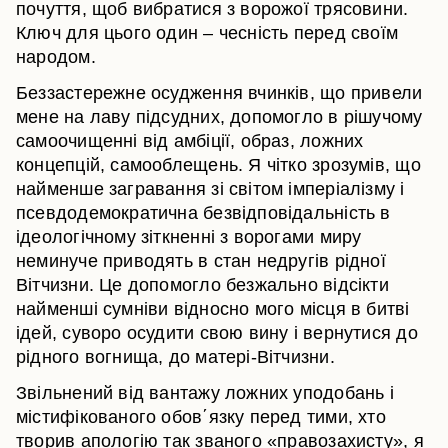
почуття, щоб вибратися з ворожої трясовини.
Ключ для цього один – чесність перед своїм
народом.
Беззастережне осудження вчинків, що привели
мене на лаву підсудних, допомогло в рішучому
самоочищенні від амбіції, образ, ложних
концепцій, самооблещень. Я чітко зрозумів, що
найменше загравання зі світом імперіалізму і
псевдодемократична безвідповідальність в
ідеологічному зіткненні з ворогами миру
неминуче приводять в стан недругів рідної
Вітчизни. Це допомогло безжально відсікти
найменші сумніви відносно мого місця в битві
ідей, суворо осудити свою вину і вернутися до
рідного вогнища, до матері-Вітчизни.
Звільнений від вантажу ложних уподобань і
містифікованого обов΄язку перед тими, хто
творив апологію так званого «правозахисту», я