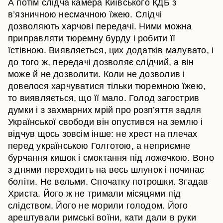
А потім слідча камера Київського КДБ з
в’язничною несмачною їжею. Слідчі
дозволяють харчові передачі. Ними можна
приправляти тюремну бурду і робити її
їстівною. Виявляється, цих додатків малувато, і
до того ж, передачі дозволяє слідчий, а він
може й не дозволити. Коли не дозволив і
довелося харчуватися тільки тюремною їжею,
то виявляється, що її мало. Голод загострив
думки і з захмарних мрій про розп’яття задля
Української свободи він опустився на землю і
відчув щось зовсім інше: не хрест на плечах
перед українською Голготою, а неприємне
бурчання кишок і смоктання під ложечкою. Воно
з днями переходить на весь шлунок і починає
боліти. Не вельми. Спочатку потрошки. Згадав
Христа. Його ж не тримали місяцями під
слідством, Його не морили голодом. Його
арештували римські воїни, кати дали в руки