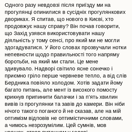
Одного разу невдовзі після приїзду ми на
прогулянці опинилися в сусідніх прогулянкових
двориках. Я спитав, що нового в Києві, хто
продовжує нашу справу? Він почав говорити,
що Захід узявся використовувати нашу
діяльність у тому сенсі, про який ми не могли
здогадуватися. У його словах прозвучали нотки
непевности щодо правильності того напряму
боротьби, на який ми стали. Це мене
здивувало. Надворі світило ясне сонечко і
приємно гріло перше червневе тепло, а від слів
Бердника повіяло холодом. Хотів задати йому
багато питань, але мент із високого помосту
крикнув припинити балачки і за п’ять хвилин
вивів із прогулянки та завів до камери. Він ніби
нічого такого поганого й не сказав, але на мій
оптимізм відповів не оптимістичними словами,
а чимось незрозумілим. Цей сумнів, мов