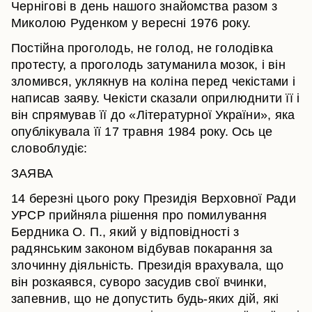
Чернігові в день нашого знайомства разом з
Миколою Руденком у вересні 1976 року.
Постійна проголодь, не голод, не голодівка
протесту, а проголодь затуманила мозок, і він
зломився, уклякнув на коліна перед чекістами і
написав заяву. Чекісти сказали оприлюднити її і
він спрямував її до «Літературної України», яка
опублікувала її 17 травня 1984 року. Ось це
словоблудіє:
ЗАЯВА
14 березні цього року Президія Верховної Ради
УРСР прийняла рішення про помилування
Бердника О. П., який у відповідності з
радянським законом відбував покарання за
злочинну діяльність. Президія врахувала, що
він розкаявся, суворо засудив свої вчинки,
запевнив, що не допустить будь-яких дій, які