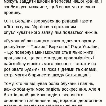
можуть завдати шкоди інтересам нашої країни, і
зробить усе можливе, щоб спокутувати свою
провину.
О. П. Бердник звернувся до редакції газети
«Літературна Україна» з проханням
опублікувати його заяву, яка подається нижче.
«Гуманний акт вищого законодавчого органу
республіки – Президії Верховної Ради України,
– що повернув мені можливість вільно жити і
працювати, ще раз ствердив правомірність і
найглибшу вірність мого рішення – остаточно
розірвати будь-які зв΄язки з ідеями та силами,
котрі могли б принести шкоду Батьківщині.
Тому, хто не відчував болю блукань і падінь,
важко збагнути мою радість воскресіння. Але я
б хотів, щоб цю мою радість весняного
оновлення і звільнення від ворожої ідеологічної