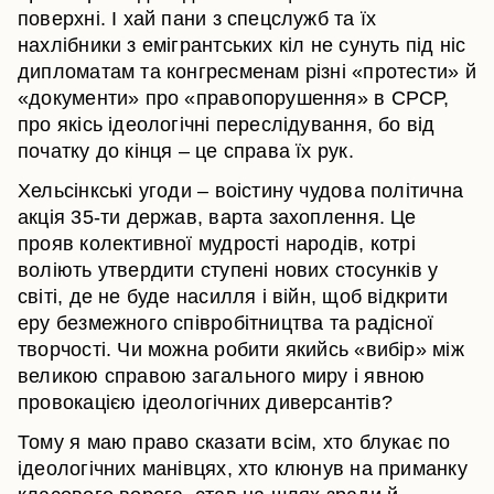
поверхні. І хай пани з спецслужб та їх
нахлібники з емігрантських кіл не сунуть під ніс
дипломатам та конгресменам різні «протести» й
«документи» про «правопорушення» в СРСР,
про якісь ідеологічні переслідування, бо від
початку до кінця – це справа їх рук.
Хельсінкські угоди – воістину чудова політична
акція 35-ти держав, варта захоплення. Це
прояв колективної мудрості народів, котрі
воліють утвердити ступені нових стосунків у
світі, де не буде насилля і війн, щоб відкрити
еру безмежного співробітництва та радісної
творчості. Чи можна робити якийсь «вибір» між
великою справою загального миру і явною
провокацією ідеологічних диверсантів?
Тому я маю право сказати всім, хто блукає по
ідеологічних манівцях, хто клюнув на приманку