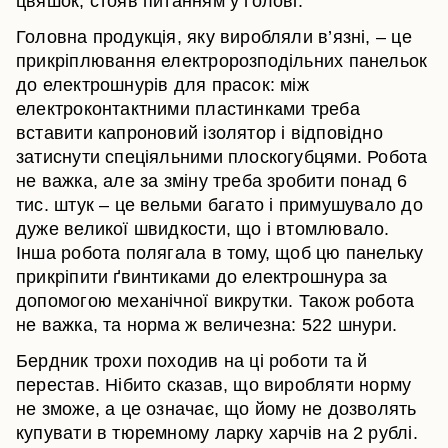
цвяшок, стояв питанням у голові.
Головна продукція, яку виробляли в’язні, – це
прикріплювання електророзподільних панельок
до електрошнурів для прасок: між
електроконтактними пластинками треба
вставити капроновий ізолятор і відповідно
затиснути спеціяльними плоскогубцями. Робота
не важка, але за зміну треба зробити понад 6
тис. штук – це вельми багато і примушувало до
дуже великої швидкости, що і втомлювало.
Інша робота полягала в тому, щоб цю панельку
прикріпити ґвинтиками до електрошнура за
допомогою механічної викрутки. Також робота
не важка, та норма ж величезна: 522 шнури.
Бердник трохи походив на ці роботи та й
перестав. Нібито сказав, що виробляти норму
не зможе, а це означає, що йому не дозволять
купувати в тюремному ларку харчів на 2 рублі.