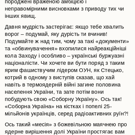
породжені враженою амбіцією і
неправомірними висновками з приводу тих чи
інших явищ.
Давня мудрість застерігає: якщо тебе хвалить
ворог – подумай, яку дурість ти вчинив!
Подумайте ж над тим, чому за такі «документи»
та «обвинувачення» вхопилися найреакційніші
кола Заходу і особливо – українські буржуазні
націоналісти. Чи хочете ви бути поряд з таким
ярим фашиствучим лідером ОУН, як Стецько,
котрий в одному з виступів сказав, що хай
навіть в термоядерній війні загине половина
населення України, та зате потім вони
побудують свою «Соборну Україну». Ось так!
«Соборна Україна» на кістках і попелі 25-
мільйонів українців, серед радіоактивних руїн?!
Ось такий «месія» з божевільною маячнею про
ядерне вирішення долі України простягає вам