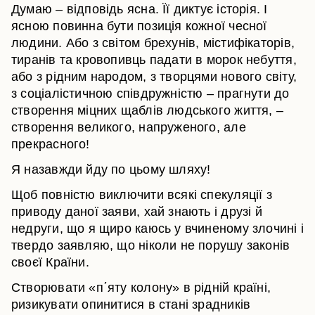
Думаю – відповідь ясна. Її диктує історія. І
ясною повинна бути позиція кожної чесної
людини. Або з світом брехунів, містифікаторів,
тиранів та кровопивць падати в морок небуття,
або з рідним народом, з творцями нового світу,
з соціалістичною співдружністю – прагнути до
створення міцних щаблів людського життя, –
створення великого, напруженого, але
прекрасного!
Я назавжди йду по цьому шляху!
Щоб повністю виключити всякі спекуляції з
приводу даної заяви, хай знають і друзі й
недруги, що я щиро каюсь у вчиненому злочині і
твердо заявляю, що ніколи не порушу законів
своєї Країни.
Створювати «п΄яту колону» в рідній країні,
ризикувати опинитися в стані зрадників