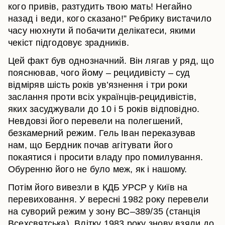
кого привів, разтудить твою мать! Негайно
назад і веди, кого сказано!” Ребрику вистачило
часу нюхнути й побачити делікатеси, якими
чекіст підгодовує зрадників.
Цей факт був однозначний. Він лягав у ряд, що
пояснював, чого йому – рецидивісту – суд
відміряв шість років ув’язнення і три роки
заслання проти всіх українців-рецидивістів,
яких засуджували до 10 і 5 років відповідно.
Невдовзі його перевели на полегшений,
безкамерний режим. Гель Іван переказував
нам, що Бердник почав агітувати його
покаятися і просити владу про помилування.
Обуренню його не було меж, як і нашому.
Потім його вивезли в КДБ УРСР у Київ на
перевиховання. У вересні 1982 року перевели
на суворий режим у зону ВС–389/35 (станція
Всехсвятська). Влітку 1983 року знову взяли до