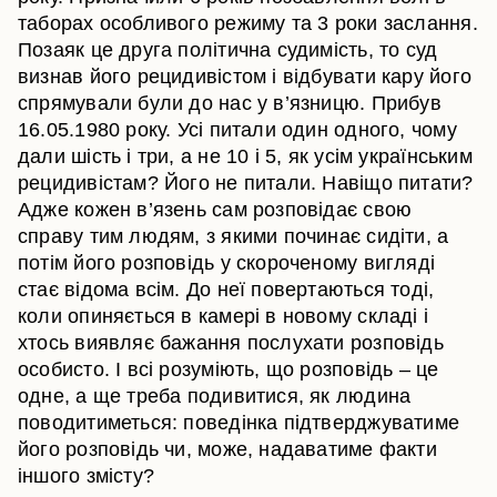
таборах особливого режиму та 3 роки заслання.
Позаяк це друга політична судимість, то суд
визнав його рецидивістом і відбувати кару його
спрямували були до нас у в’язницю. Прибув
16.05.1980 року. Усі питали один одного, чому
дали шість і три, а не 10 і 5, як усім українським
рецидивістам? Його не питали. Навіщо питати?
Адже кожен в’язень сам розповідає свою
справу тим людям, з якими починає сидіти, а
потім його розповідь у скороченому вигляді
стає відома всім. До неї повертаються тоді,
коли опиняється в камері в новому складі і
хтось виявляє бажання послухати розповідь
особисто. І всі розуміють, що розповідь – це
одне, а ще треба подивитися, як людина
поводитиметься: поведінка підтверджуватиме
його розповідь чи, може, надаватиме факти
іншого змісту?