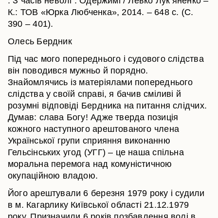
: З часів неволі : Одержимі / Левко Лук’яненко –
К.: ТОВ «Юрка Любченка», 2014. – 648 с. (С.
390 – 401).
Олесь Бердник
Під час мого попереднього і судового слідства
він поводився мужньо й порядно.
Знайомлячись із матеріялами попереднього
слідства у своїй справі, я бачив сміливі й
розумні відповіді Бердника на питання слідчих.
Думав: слава Богу! Адже тверда позиція
кожного наступного арештованого члена
Української групи сприяння виконанню
Гельсінських угод (УГГ) – це наша спільна
моральна перемога над комуністичною
окупаційною владою.
Його арештували 6 березня 1979 року і судили
в м. Кагарлику Київської області 21.12.1979
року. Призначили 6 років позбавлення волі в