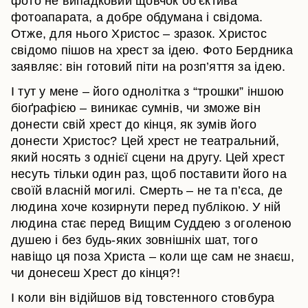
фото не випадковий щовчок об’єктива
фотоапарата, а добре обдумана і свідома.
Отже, для нього Христос – зразок. Христос
свідомо пішов на хрест за ідею. Фото Бердника
заявляє: він готовий піти на розп’яття за ідею.
І тут у мене – його однолітка з “трошки” іншою
біоґрафією – виникає сумнів, чи зможе він
донести свій хрест до кінця, як зумів його
донести Христос? Цей хрест не театральний,
який носять з однієї сцени на другу. Цей хрест
несуть тільки один раз, щоб поставити його на
своїй власній могилі. Смерть – не та п’єса, де
людина хоче козирнути перед публікою. У ній
людина стає перед Вищим Суддею з оголеною
душею і без будь-яких зовнішніх шат, того
навіщо ця поза Христа – коли ще сам не знаєш,
чи донесеш Хрест до кінця?!
І коли він відійшов від товстенного стовбура