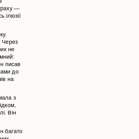
в
страху —
ь ілюзії
ку.
. Через
чик не
емний:
ін писав
нами до
ів на
мала з
ідком,
лі. Він
ін багато
чних