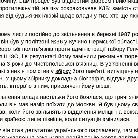
лочину. Сам процес був відвертим фарсом і виклика
протилежну тій, на яку розраховував КДБ: замість 
я від будь-яких ілюзій щодо влади у тих, хто ще якіс
ому листи постійно до звільнення в березні 1987 ро
він був у політзоні №36 у Кучино Пермської області
боротьбі політв’язнів проти адміністрації табору Ген
з ШІЗО, і в результаті йому замінили режим на тюр
а 3 роки до Чистопольської в’язниці. В ув’язненні в
які з них я помістив у
збірку
його пам’яті, випущену 
. У цьому збірнику докладна біографія, відгуки друз
ть, інтерв’ю з ним, присвячені йому вірші.
льнення влада настільки його боялася, що тричі зні
оли він мав намір поїхати до Москви. Я був цьому св
ав, коли його звільнять із відділення міліції на вокза
ти країною лише пізніше, коли ситуація змінилася.
 він став депутатом українського парламенту, там в
ля ухвалення закону про реабілітацію жертв політи