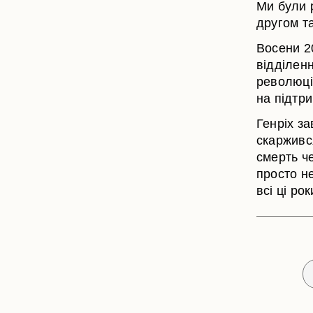
Ми були р
другом т
Восени 20
відділен
революції
на підтр
Генріх з
скаржився
смерть ч
просто не
всі ці ро