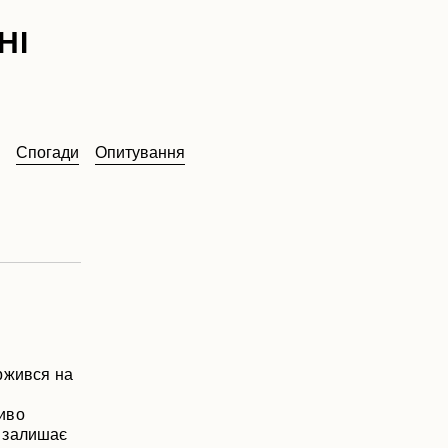
НІ
Спогади
Опитування
ржився на
иво
е залишає