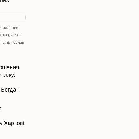
 державний
ченко, Левко
инь, Вячеслав
лошення
 року.
 Богдан
с
у Харкові