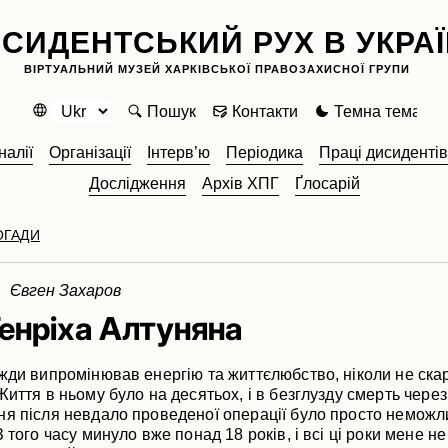
СИДЕНТСЬКИЙ РУХ В УКРАЇ
ВІРТУАЛЬНИЙ МУЗЕЙ ХАРКІВСЬКОЇ ПРАВОЗАХИСНОЇ ГРУПИ
Пошук
Контакти
Темна тема
алії
Організації
Інтерв’ю
Періодика
Праці дисидентів
Дослідження
Архів ХПГ
Ґлосарій
ОГАДИ
3 Євген Захаров
енріха Алтуняна
вжди випромінював енергію та життєлюбство, ніколи не ска
Життя в ньому було на десятьох, і в безглузду смерть через
ня після невдало проведеної операції було просто неможл
З того часу минуло вже понад 18 років, і всі ці роки мене н