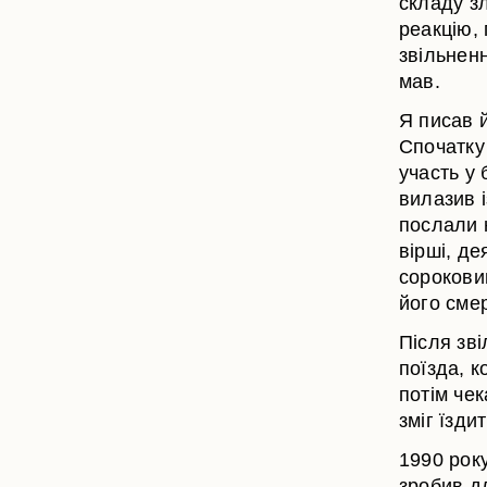
складу з
реакцію, 
звільненн
мав.
Я писав й
Спочатку 
участь у 
вилазив і
послали н
вірші, де
сороковин
його смер
Після зві
поїзда, к
потім чек
зміг їзди
1990 року
зробив д