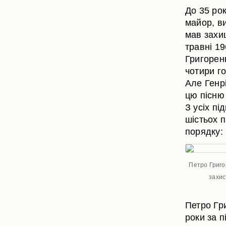
До 35 рок
майор, в
мав захи
травні 19
Григорен
чотири го
Але Генр
цю пісню 
З усіх пі
шістьох п
порядку:
Петро Григор
захис
Петро Гри
роки за п