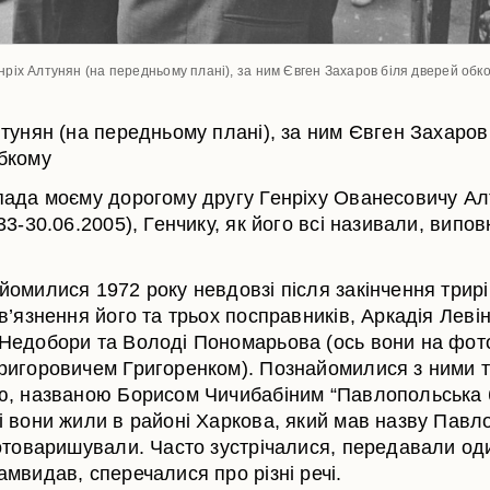
нріх Алтунян (на передньому плані), за ним Євген Захаров біля дверей обк
лтунян (на передньому плані), за ним Євген Захаров
бкому
пада моєму дорогому другу Генріху Ованесовичу Ал
33-30.06.2005), Генчику, як його всі називали, випо
йомилися 1972 року невдовзі після закінчення трир
в’язнення його та трьох посправників, Аркадія Левін
Недобори та Володі Пономарьова (ось вони на фот
ригоровичем Григоренком). Познайомилися з ними т
ю, названою Борисом Чичибабіним “Павлопольська 
і вони жили в районі Харкова, який мав назву Павл
потоваришували. Часто зустрічалися, передавали од
мвидав, сперечалися про різні речі.