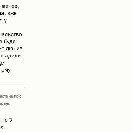
інженер,
ща, вже
: у
ачальство
е буде”.
уже любив
посадили.
Ще
вному
листа на його
арьов.
 по 3
іх