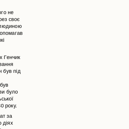
ого не
рез своє
ю людиною
Допомагав
кі
їх Генчик
ування
н був під
 був
кви було
ьської
0 року.
ат за
 діях