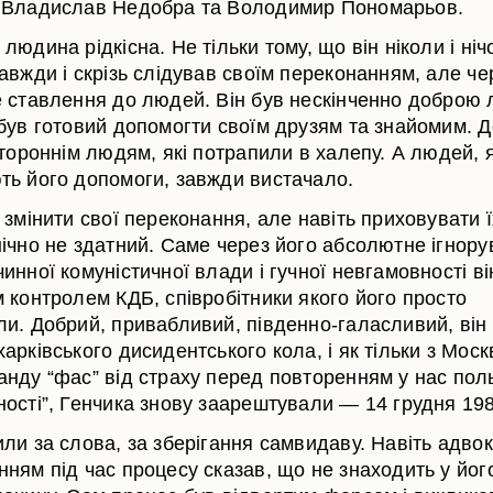
 Владислав Недобра та Володимир Пономарьов.
людина рідкісна. Не тільки тому, що він ніколи і ніч
авжди і скрізь слідував своїм переконанням, але че
е ставлення до людей. Він був нескінченно добро
 був готовий допомогти своїм друзям та знайомим. 
стороннім людям, які потрапили в халепу. А людей, я
ть його допомоги, завжди вистачало.
 змінити свої переконання, але навіть приховувати 
нічно не здатний. Саме через його абсолютне ігнор
инної комуністичної влади і гучної невгамовності ві
м контролем КДБ, співробітники якого його просто
ли. Добрий, привабливий, південно-галасливий, він
арківського дисидентського кола, і як тільки з Мос
анду “фас” від страху перед повторенням у нас пол
ності”, Генчика знову заарештували — 14 грудня 198
ли за слова, за зберігання самвидаву. Навіть адвок
ням під час процесу сказав, що не знаходить у його