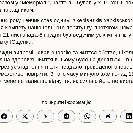
азом у “Меморіалі”, часто він бував у ХПГ. Усі ці ро
а порадником.
04 року Генчик став одним із керівників харківськог
ня Комітету національного порятунку, протягом Пом
 21 листопада-8 грудня був ведучим усіх мітингів у
имку Ющенка.
авжди випромінював енергію та життєлюбство, нікол
 на здоров’я. Життя в ньому було на десятьох, і в 
ерез ускладнення після невдало проведеної операці
можливо повірити. З того часу минуло вже понад 18 
ки мене не залишає відчуття, як сильно його не вист
поширити інформацію