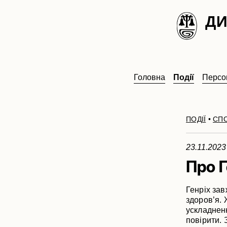
ДИ
Головна
Події
Персон
ПОДІЇ
•
СП
23.11.202
Про Г
Генріх за
здоров’я. 
ускладнен
повірити. 