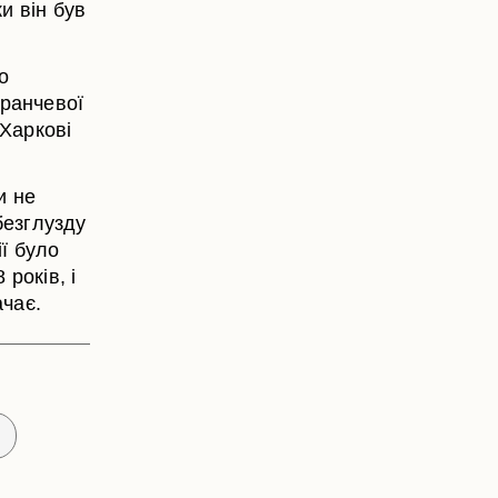
ки він був
о
аранчевої
 Харкові
и не
безглузду
ї було
років, і
ачає.