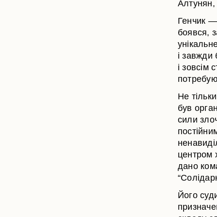
Алтунян,
Генчик — 
боявся, з
унікальн
і завжди
і зовсім 
потребую
Не тільки
був орга
сили злоч
постійни
ненавиді
центром х
дано ком
“Солідар
Його суди
призначен