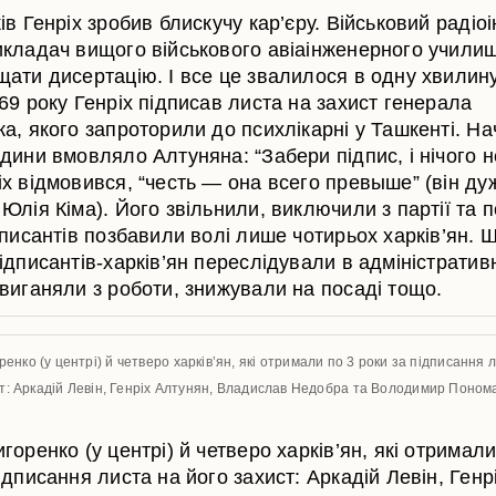
ів Генріх зробив блискучу кар’єру. Військовий радіо
икладач вищого військового авіаінженерного учили
щати дисертацію. І все це звалилося в одну хвилину
69 року Генріх підписав листа на захист генерала
ка, якого запроторили до психлікарні у Ташкенті. Н
дини вмовляло Алтуняна: “Забери підпис, і нічого н
іх відмовився, “честь — она всего превыше” (він д
Юлія Кіма). Його звільнили, виключили з партії та 
дписантів позбавили волі лише чотирьох харків’ян. 
ідписантів-харків’ян переслідували в адміністрати
 виганяли з роботи, знижували на посаді тощо.
енко (у центрі) й четверо харків’ян, які отримали по 3 роки за підписання 
т: Аркадій Левін, Генріх Алтунян, Владислав Недобра та Володимир Поном
горенко (у центрі) й четверо харків’ян, які отримали
ідписання листа на його захист: Аркадій Левін, Генр