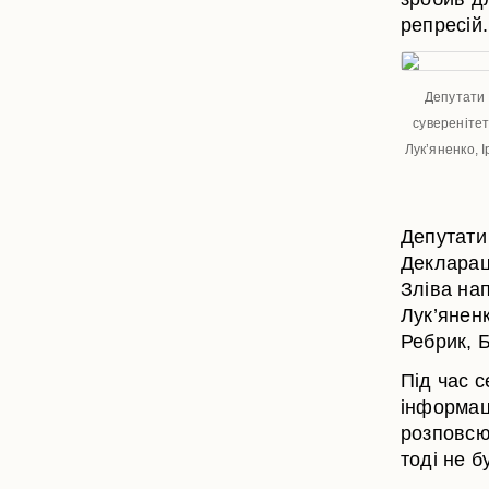
репресій.
Депутати 
суверенітет
Лук’яненко, 
Депутати
Декларац
Зліва на
Лук’янен
Ребрик, 
Під час 
інформаці
розповсю
тоді не б