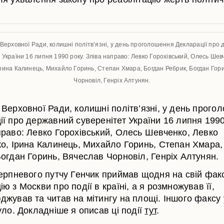
Верховної Ради, колишні політв’язні, у день проголошення Декларації про
 України 16 липня 1990 року. Зліва направо: Левко Горохівський, Олесь Шев
Ірина Калинець, Михайло Горинь, Степан Хмара, Богдан Ребрик, Богдан Гор
Чорновіл, Генріх Алтунян.
 Верховної Ради, колишні політв’язні, у день прого
ії про державний суверенітет України 16 липня 1990
право: Левко Горохівський, Олесь Шевченко, Левко
ко, Ірина Калинець, Михайло Горинь, Степан Хмара,
Богдан Горинь, Вячеслав Чорновіл, Генріх Алтунян.
серпневого путчу Генчик приймав щодня на свій фак
ю з Москви про події в країні, а я розмножував її,
джував та читав на мітингу на площі. Іншого факсу 
уло. Докладніше я описав ці події
тут
.