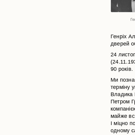
Ге
Генріх А
дверей о
24 листо
(24.11.19
90 років.
Ми позна
терміну у
Владика 
Петром Г
компаніє
майже вс
І міцно 
одному са