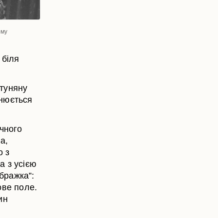
ому
 біля
туняну
внюється
ічного
а,
о з
а з усією
бражка”:
ове поле.
ин