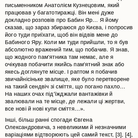
письменником Анатолієм Кузнецовим, який
працював у багатотиражці. Він мені дуже
докладно розповів про Бабин Яр… Я йому
сказав, що зараз збираюся до Києва, і попросив
його туди приїхати, щоб він відвів мене до
Бабиного Яру. Коли ми туди прийшли, то я був
абсолютно вражений тим, що побачив. Я знав,
що жодного пам’ятника там немає, але я
очікував побачити якийсь пам’ятний знак або
якесь доглянуте місце. І раптом я побачив
звичайнісіньке звалище, яке було перетворене
на такий сендвіч зі сміття, що погано пахло…
На наших очах під’їжджали вантажівки й
звалювали на те місце, де лежали ці жертви,
все нові й нові купи сміття…».
Інші, більш ранні спогади Євгена
Олександровича, з невеликими й незначними
варіаціями відтворюють цей самий текст, [3], [4],