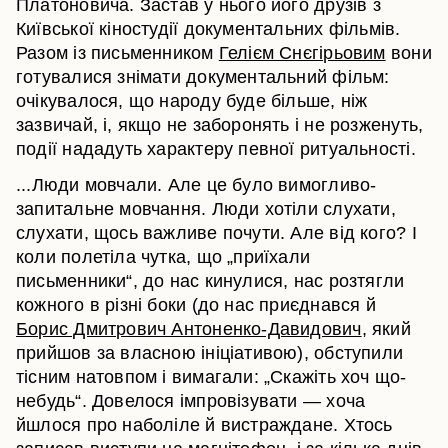
Платоновича. Застав у нього його друзів з
Київської кіностудії документальних фільмів.
Разом із письменником
Гелієм Снєгірьовим
вони
готувалися знімати документальний фільм:
очікувалося, що народу буде більше, ніж
зазвичай, і, якщо не заборонять і не розженуть,
події нададуть характеру певної ритуальності.
...Люди мовчали. Але це було вимогливо-
запитальне мовчання. Люди хотіли слухати,
слухати, щось важливе почути. Але від кого? І
коли полетіла чутка, що „приїхали
письменники“, до нас кинулися, нас розтягли
кожного в різні боки (до нас приєднався й
Борис Дмитрович Антоненко-Давидович
, який
прийшов за власною ініціативою), обступили
тісним натовпом і вимагали: „Скажіть хоч що-
небудь“. Довелося імпровізувати — хоча
йшлося про наболіле й вистраждане. Хтось