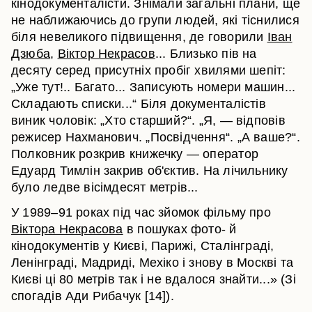
кінодокументалісти. Знімали загальні плани, ще
не наближаючись до групи людей, які тіснилися
біля невеликого підвищення, де говорили
Іван
Дзюба
,
Віктор Некрасов
... Близько пів на
десяту серед присутніх пробіг хвилями шепіт:
„Уже тут!.. Багато... Записують номери машин...
Складають списки...“ Біля документалістів
виник чоловік: „Хто старший?“. „Я, — відповів
режисер Нахманович. „Посвідчення“. „А ваше?“.
Полковник розкрив книжечку — оператор
Едуард Тимлін закрив об'єктив. На лічильнику
було ледве вісімдесят метрів...
У 1989–91 роках під час зйомок фільму про
Віктора Некрасова
в пошуках фото- й
кінодокументів у Києві, Парижі, Сталінграді,
Ленінграді, Мадриді, Мехіко і знову в Москві та
Києві ці 80 метрів так і не вдалося знайти...» (Зі
спогадів Ади Рибачук [14]).