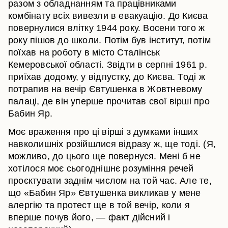
разом з обладнанням та працівниками
комбінату всіх вивезли в евакуацію. До Києва
повернулися влітку 1944 року. Восени того ж
року пішов до школи. Потім був інститут, потім
поїхав на роботу в місто Сталінськ
Кемеровської області. Звідти в серпні 1961 р.
приїхав додому, у відпустку, до Києва. Тоді ж
потрапив на вечір Євтушенка в Жовтневому
палаці, де він уперше прочитав свої вірші про
Бабин Яр.
Моє враження про ці вірші з думками інших
навколишніх розійшлися відразу ж, ще тоді. (Я,
можливо, до цього ще повернуся. Мені б не
хотілося моє сьогоднішнє розуміння речей
проєктувати заднім числом на той час. Але те,
що «Бабин Яр» Євтушенка викликав у мене
алергію та протест ще в той вечір, коли я
вперше почув його, — факт дійсний і