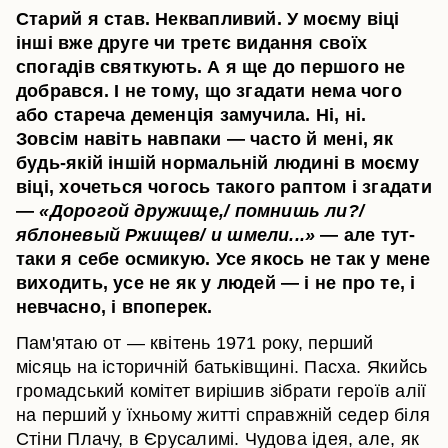
Старий я став. Неквапливий. У моєму віці
інші вже друге чи третє видання своїх
спогадів святкують. А я ще до першого не
добрався. І не тому, що згадати нема чого
або стареча деменція замучила. Ні, ні.
Зовсім навіть навпаки — часто й мені, як
будь-якій іншій нормальній людині в моєму
віці, хочеться чогось такого раптом і згадати
—
«Дорогой дружище,/ помнишь ли?/
яблоневый Ржищев/ и шмели...»
— але тут-
таки я себе осмикую. Усе якось не так у мене
виходить, усе не як у людей — і не про те, і
невчасно, і впоперек.
Пам'ятаю от — квітень 1971 року, перший
місяць на історичній батьківщині. Пасха. Якийсь
громадський комітет вирішив зібрати героїв алії
на перший у їхньому житті справжній седер біля
Стіни Плачу, в Єрусалимі. Чудова ідея, але, як