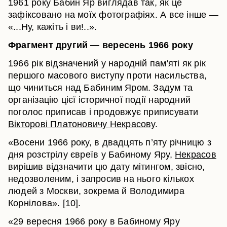
1961 року Бабин Яр виглядав так, як це
зафіксовано на моїх фотографіях. А все інше —
«...Ну, кажіть і ви!..».
Фрагмент другий — вересень 1966 року
1966 рік відзначений у народній пам'яті як рік
першого масового виступу проти насильства,
що чиниться над Бабиним Яром. Задум та
організацію цієї історичної події народний
поголос приписав і продовжує приписувати
Вікторові Платоновичу Некрасову
.
«Восени 1966 року, в двадцять п’яту річницю з
дня розстрілу євреїв у Бабиному Яру,
Некрасов
вирішив відзначити цю дату мітингом, звісно,
недозволеним, і запросив на нього кількох
людей з Москви, зокрема й Володимира
Корнілова». [10].
«29 вересня 1966 року в Бабиному Яру