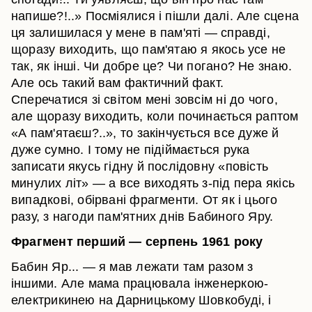
напише?!..» Посміялися і пішли далі. Але сцена
ця залишилася у мене в пам'яті — справді,
щоразу виходить, що пам'ятаю я якось усе не
так, як інші. Чи добре це? Чи погано? Не знаю.
Але ось такий вам фактичний факт.
Сперечатися зі світом мені зовсім ні до чого,
але щоразу виходить, коли починається раптом
«А пам'ятаєш?..», то закінчується все дуже й
дуже сумно. І тому не підіймається рука
записати якусь гідну й послідовну «повість
минулих літ» — а все виходять з-під пера якісь
випадкові, обірвані фрагменти. От як і цього
разу, з нагоди пам'ятних днів Бабиного Яру.
Фрагмент перший — серпень 1961 року
Бабин Яр... — я мав лежати там разом з
іншими. Але мама працювала інженеркою-
електрикинею на Дарницькому Шовкобуді, і