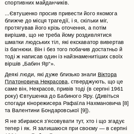
спортивних майданчиків.
...Євтушенко просив привести його якомога
ближче до місця трагедії, і я, скільки міг,
протягував його крізь оточення, а потім
вирішив, що не треба йому роздивлятися
шматки людських тіл, які екскаватор вивертав
із багнюки. Він і без того побачив достатньо й
тоді ж написав один із найзнаменитіших своїх
віршів „Бабин Яр“».
Деякі люди, які дуже близько знали
Віктора
Платоновича Некрасова
, стверджують, що це
саме він, Некрасов, привів тоді (в серпні 1961
року) Євтушенка до Бабиного Яру. (Дивіться
спогади кінорежисера Рафаїла Нахмановича [8]
та Валентини Бондаровської [9]).
Я не збираюся з’ясовувати тут, хто і що згадує
тепер і як. Я залишаюся при своєму — в серпні