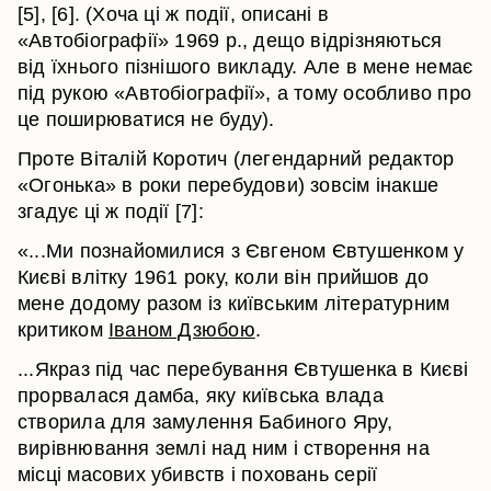
[5], [6]. (Хоча ці ж події, описані в
«Автобіографії» 1969 р., дещо відрізняються
від їхнього пізнішого викладу. Але в мене немає
під рукою «Автобіографії», а тому особливо про
це поширюватися не буду).
Проте Віталій Коротич (легендарний редактор
«Огонька» в роки перебудови) зовсім інакше
згадує ці ж події [7]:
«...Ми познайомилися з Євгеном Євтушенком у
Києві влітку 1961 року, коли він прийшов до
мене додому разом із київським літературним
критиком
Іваном Дзюбою
.
...Якраз під час перебування Євтушенка в Києві
прорвалася дамба, яку київська влада
створила для замулення Бабиного Яру,
вирівнювання землі над ним і створення на
місці масових убивств і поховань серії