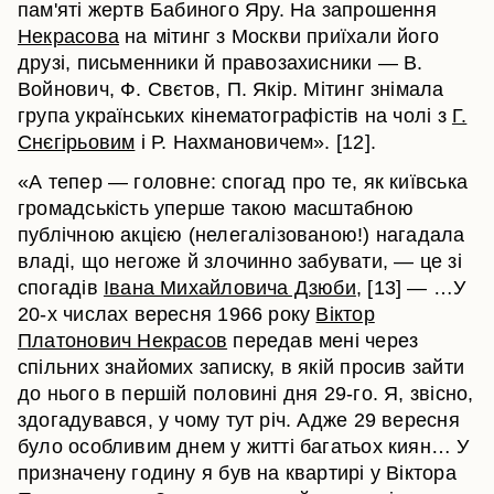
пам'яті жертв Бабиного Яру. На запрошення
Некрасова
на мітинг з Москви приїхали його
друзі, письменники й правозахисники — В.
Войнович, Ф. Свєтов, П. Якір. Мітинг знімала
група українських кінематографістів на чолі з
Г.
Снєгірьовим
і Р. Нахмановичем». [12].
«А тепер — головне: спогад про те, як київська
громадськість уперше такою масштабною
публічною акцією (нелегалізованою!) нагадала
владі, що негоже й злочинно забувати, — це зі
спогадів
Івана Михайловича Дзюби
, [13] — …У
20-х числах вересня 1966 року
Віктор
Платонович Некрасов
передав мені через
спільних знайомих записку, в якій просив зайти
до нього в першій половині дня 29-го. Я, звісно,
здогадувався, у чому тут річ. Адже 29 вересня
було особливим днем у житті багатьох киян… У
призначену годину я був на квартирі у Віктора