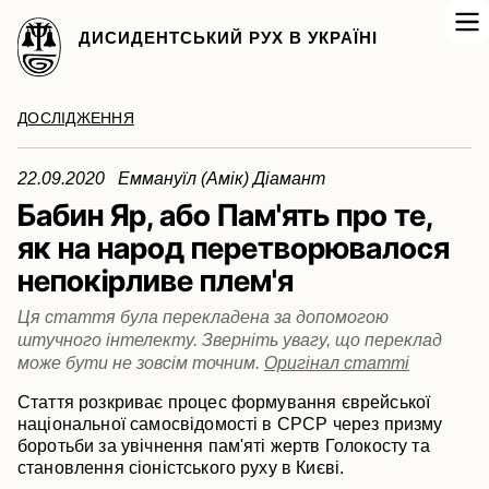
ДИСИДЕНТСЬКИЙ РУХ В УКРАЇНІ
ДОСЛІДЖЕННЯ
22.09.2020 Еммануїл (Амік) Діамант
Бабин Яр, або Пам'ять про те,
як на народ перетворювалося
непокірливе плем'я
Ця стаття була перекладена за допомогою
штучного інтелекту. Зверніть увагу, що переклад
може бути не зовсім точним.
Оригінал статті
Стаття розкриває процес формування єврейської
національної самосвідомості в СРСР через призму
боротьби за увічнення пам'яті жертв Голокосту та
становлення сіоністського руху в Києві.