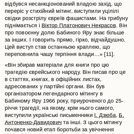
відбувся несанкціонований владою захід, що
переріс у стихійний мітинг, виступили уцілілі
свідки розстрілу євреїв фашистами. На трибуну
піднімається і
Віктор Платонович Некрасов
. Він
про повоєнну долю Бабиного Яру знає більше
за інших. І говорить прямо, гірко, відчайдушно.
Цей виступ став останньою краплею, що
переповнила чашу терпіння влади…» [11].
«Він збирав матеріали для книги про цю
трагедію єврейського народу. Він писав про це
в статтях, книгах, в офіційних листах,
адресованих у партійні органи. Він був
організатором легендарного мітингу в
Бабиному Яру 1966 року, приуроченого до 25-
річчя трагедії, на якому, крім нього самого,
виступили українські письменники
І. Дзюба
,
Б.
Антоненко-Давидович
та інші. З цього мітингу
почався новий етап боротьби за увічнення