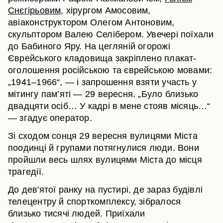
Снєгірьовим
, хірургом Амосовим,
авіаконструктором Олегом Антоновим,
скульптором Валею Селібером. Увечері поїхали
до Бабиного Яру. На цегляній огорожі
Єврейського кладовища закріплено плакат-
оголошення російською та єврейською мовами:
„1941–1966“, — і запрошення взяти участь у
мітингу пам’яті — 29 вересня. „Було близько
двадцяти осіб… У кадрі в мене стояв місяць…“
— згадує оператор.
Зі сходом сонця 29 вересня вулицями Міста
поодинці й групами потягнулися люди. Вони
пройшли весь шлях вулицями Міста до місця
трагедії.
До дев'ятої ранку на пустирі, де зараз будівлі
телецентру й спорткомплексу, зібралося
близько тисячі людей. Приїхали