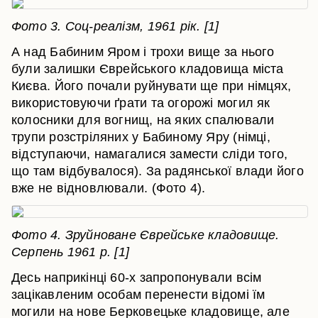
Фото 3. Соц-реалізм, 1961 рік. [1]
А над Бабиним Яром і трохи вище за нього
були залишки Єврейського кладовища міста
Києва. Його почали руйнувати ще при німцях,
використовуючи ґрати та огорожі могил як
колосники для вогнищ, на яких спалювали
трупи розстріляних у Бабиному Яру (німці,
відступаючи, намагалися замести сліди того,
що там відбувалося). За радянської влади його
вже не відновлювали. (Фото 4).
Фото 4. Зруйноване Єврейське кладовище.
Серпень 1961 р. [1]
Десь наприкінці 60-х запропонували всім
зацікавленим особам перенести відомі їм
могили на нове Берковецьке кладовище, але