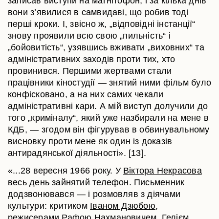
записав виступи на магнітофон, і за кілька днів
вони з’явилися в самвидаві, що робив тоді
перші кроки. І, звісно ж, „відповідні інстанції“
знову проявили всю свою „пильність“ і
„бойовитість“, узявшись вживати „виховних“ та
адміністративних заходів проти тих, хто
провинився. Першими жертвами стали
працівники кіностудії — знятий ними фільм було
конфісковано, а на них самих чекали
адміністративні кари. А мій виступ долучили до
того „криміналу“, який уже назбирали на мене в
КДБ, — згодом він фігурував в обвинувальному
висновку проти мене як один із доказів
антирадянської діяльності». [13].
«...28 вересня 1966 року. У
Віктора Некрасова
весь день зайнятий телефон. Письменник
додзвонювався — і розмовляв з діячами
культури: критиком
Іваном Дзюбою
,
режисерами Рафою Нахмановичем,
Гелієм