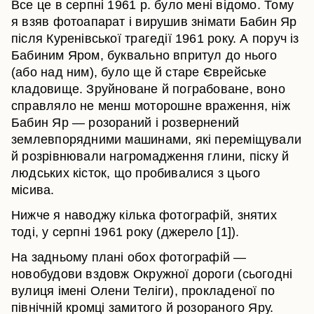
Все це в серпні 1961 р. було мені відомо. Тому
я взяв фотоапарат і вирушив знімати Бабин Яр
після Куренівської трагедії 1961 року. А поруч із
Бабиним Яром, буквально впритул до нього
(або над ним), було ще й старе Єврейське
кладовище. Зруйноване й пограбоване, воно
справляло не менш моторошне враження, ніж
Бабин Яр — розораний і розвернений
землевпорядними машинами, які переміщували
й розрівнювали нагромадження глини, піску й
людських кісток, що пробивалися з цього
місива.
Нижче я наводжу кілька фотографій, знятих
тоді, у серпні 1961 року (джерело [1]).
На задньому плані обох фотографій —
новобудови вздовж Окружної дороги (сьогодні
вулиця імені Олени Теліги), прокладеної по
північній кромці замитого й розораного Яру.