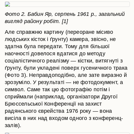
Фото 2. Бабин Яр, серпень 1961 р., загальний
вигляд району робіт. [1]
Але справжню картину (переоране місиво
людських кісток і ґрунту) камера, звісно, не
здатна була передати. Тому для більшої
наочності довелося вдатися до методу
соціалістичного реалізму — кістки, витягнуті з
ґрунту, були укладені поверх гусеничного трака
(Фото 3). Неправдоподібно, але зате виразно й
зрозуміло. У результаті — не фотодокумент, а
символ. Саме так цю фотографію потім і
сприймали (наприклад, організатори Другої
Брюссельської Конференції на захист
радянського єврейства 1976 року — вона
висіла в них над входом одного з конференц-
залів).