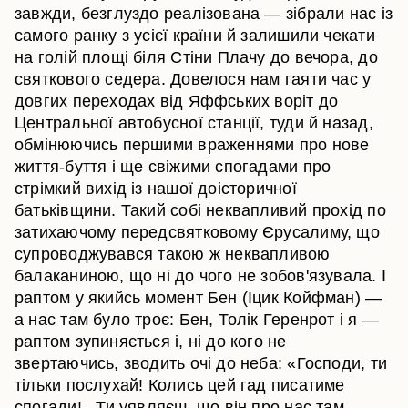
завжди, безглуздо реалізована — зібрали нас із
самого ранку з усієї країни й залишили чекати
на голій площі біля Стіни Плачу до вечора, до
святкового седера. Довелося нам гаяти час у
довгих переходах від Яффських воріт до
Центральної автобусної станції, туди й назад,
обмінюючись першими враженнями про нове
життя-буття і ще свіжими спогадами про
стрімкий вихід із нашої доісторичної
батьківщини. Такий собі неквапливий прохід по
затихаючому передсвятковому Єрусалиму, що
супроводжувався такою ж неквапливою
балаканиною, що ні до чого не зобов'язувала. І
раптом у якийсь момент Бен (Іцик Койфман) —
а нас там було троє: Бен, Толік Геренрот і я —
раптом зупиняється і, ні до кого не
звертаючись, зводить очі до неба: «Господи, ти
тільки послухай! Колись цей гад писатиме
спогади!.. Ти уявляєш, що він про нас там