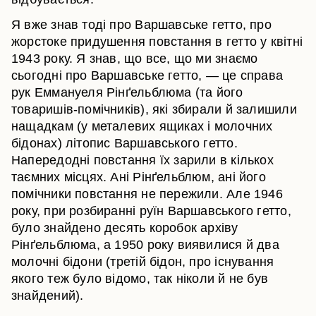
Я вже знав тоді про Варшавське гетто, про
жорстоке придушення повстання в гетто у квітні
1943 року. Я знав, що все, що ми знаємо
сьогодні про Варшавське гетто, — це справа
рук Еммануеля Рінґельблюма (та його
товаришів-помічників), які збирали й залишили
нащадкам (у металевих ящиках і молочних
бідонах) літопис Варшавського гетто.
Напередодні повстання їх зарили в кількох
таємних місцях. Ані Рінґельблюм, ані його
помічники повстання не пережили. Але 1946
року, при розбиранні руїн Варшавського гетто,
було знайдено десять коробок архіву
Рінґельблюма, а 1950 року виявилися й два
молочні бідони (третій бідон, про існування
якого теж було відомо, так ніколи й не був
знайдений).