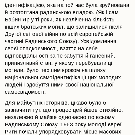
ідентифікацією, яка на той час була зруйнована
й розтоптана радянською владою. (Як і сам
Бабин Яр у ті роки, як незліченна кількість
інших братських могил, що залишилися після
Другої світової війни по всій європейській
частині Радянського Союзу). Усвідомлення
своєї спадкоємності, взяття на себе
відповідальності за те забуття й ганебний,
принизливий стан, у якому перебували ці
могили, було першим кроком на шляху
національної самоідентифікації цих молодих
людей і здобуття ними своєї національної
самосвідомості.
Для майбутніх істориків, цікаво було б
зазначити тут, що процес цей йшов стихійно,
незалежно й майже одночасно по всьому
Радянському Союзу. 1963 року молоді євреї
Риги почали упорядковувати місце масових