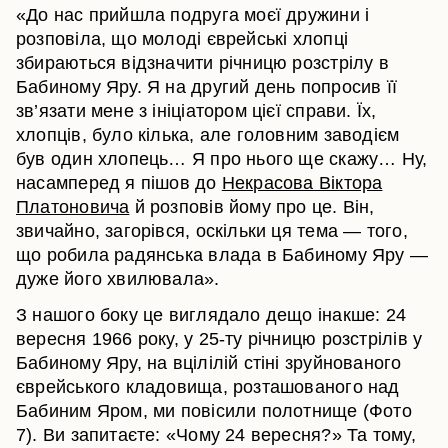
«До нас прийшла подруга моєї дружини і
розповіла, що молоді єврейські хлопці
збираються відзначити річницю розстрілу в
Бабиному Яру. Я на другий день попросив її
зв’язати мене з ініціатором цієї справи. Їх,
хлопців, було кілька, але головним заводієм
був один хлопець… Я про нього ще скажу… Ну,
насамперед я пішов до
Некрасова Віктора
Платоновича
й розповів йому про це. Він,
звичайно, загорівся, оскільки ця тема — того,
що робила радянська влада в Бабиному Яру —
дуже його хвилювала».
З нашого боку це виглядало дещо інакше: 24
вересня 1966 року, у 25-ту річницю розстрілів у
Бабиному Яру, на вцілілій стіні зруйнованого
єврейського кладовища, розташованого над
Бабиним Яром, ми повісили полотнище (Фото
7). Ви запитаєте: «Чому 24 вересня?» Та тому,