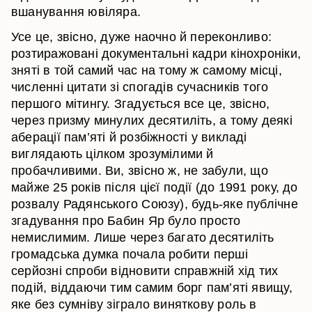
вшанування ювіляра.
Усе це, звісно, дуже наочно й переконливо:
розтиражовані документальні кадри кінохроніки,
зняті в той самий час на тому ж самому місці,
численні цитати зі спогадів сучасників того
першого мітингу. Згадується все це, звісно,
через призму минулих десятиліть, а тому деякі
аберації пам’яті й розбіжності у викладі
виглядають цілком зрозумілими й
пробачливими. Ви, звісно ж, не забули, що
майже 25 років після цієї події (до 1991 року, до
розвалу Радянського Союзу), будь-яке публічне
згадування про Бабин Яр було просто
немислимим. Лише через багато десятиліть
громадська думка почала робити перші
серйозні спроби відновити справжній хід тих
подій, віддаючи тим самим борг пам’яті явищу,
яке без сумніву зіграло виняткову роль в