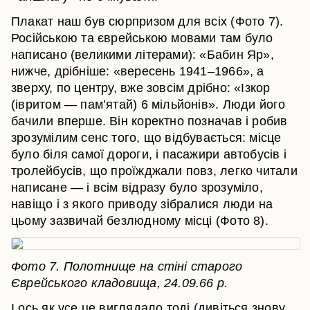
Плакат наш був сюрпризом для всіх (Фото 7).
Російською та єврейською мовами там було
написано (великими літерами): «Бабин Яр»,
нижче, дрібніше: «вересень 1941–1966», а
зверху, по центру, вже зовсім дрібно: «Ізкор
(івритом — пам’ятай) 6 мільйонів». Люди його
бачили вперше. Він коректно позначав і робив
зрозумілим сенс того, що відбувається: місце
було біля самої дороги, і пасажири автобусів і
тролейбусів, що проїжджали повз, легко читали
написане — і всім відразу було зрозуміло,
навіщо і з якого приводу зібралися люди на
цьому зазвичай безлюдному місці (Фото 8).
Фото 7. Полотнище на стіні старого
Єврейського кладовища, 24.09.66 р.
І ось як усе це виглядало тоді (дивіться знову