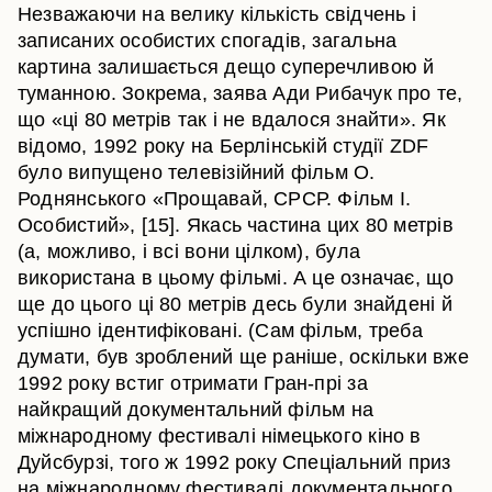
Незважаючи на велику кількість свідчень і
записаних особистих спогадів, загальна
картина залишається дещо суперечливою й
туманною. Зокрема, заява Ади Рибачук про те,
що «ці 80 метрів так і не вдалося знайти». Як
відомо, 1992 року на Берлінській студії ZDF
було випущено телевізійний фільм О.
Роднянського «Прощавай, СРСР. Фільм І.
Особистий», [15]. Якась частина цих 80 метрів
(а, можливо, і всі вони цілком), була
використана в цьому фільмі. А це означає, що
ще до цього ці 80 метрів десь були знайдені й
успішно ідентифіковані. (Сам фільм, треба
думати, був зроблений ще раніше, оскільки вже
1992 року встиг отримати Гран-прі за
найкращий документальний фільм на
міжнародному фестивалі німецького кіно в
Дуйсбурзі, того ж 1992 року Спеціальний приз
на міжнародному фестивалі документального