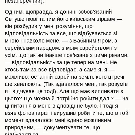
незаперечний).
Одним, щоправда, я донині зобов'язаний
Євтушенкові та тим його київським віршам —
він розбудив у мені розуміння, що
відповідальність за все, що відбувається зі
мною і навколо мене, — з Бабиним Яром, з
єврейським народом, з моїм єврейством і з
усім, що так чи інакше пов'язане з цими речами,
— відповідальність за це тепер на мені. Не
хтось там за все відповідає, а саме я, я —
можливо, останній єврей на землі, кого ці речі
ще хвилюють. (Так здавалося мені, так розумів
я і відчував це тоді). Але що має випливати з
цього? Що можна й потрібно робити далі? — на
ці питання в мене відповіді не було. І тоді я
взяв фотоапарат і вирушив робити те, що в той
момент здавалося мені єдино можливим і
природним, — документувати те, що
відбувається.