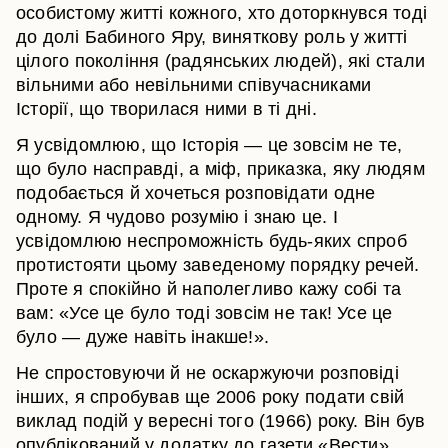
особистому житті кожного, хто доторкнувся тоді
до долі Бабиного Яру, виняткову роль у житті
цілого покоління (радянських людей), які стали
вільними або невільними співучасниками
Історії, що творилася ними в ті дні.
Я усвідомлюю, що Історія — це зовсім не те,
що було насправді, а міф, приказка, яку людям
подобається й хочеться розповідати одне
одному. Я чудово розумію і знаю це. І
усвідомлюю неспроможність будь-яких спроб
протистояти цьому заведеному порядку речей.
Проте я спокійно й наполегливо кажу собі та
вам: «Усе це було тоді зовсім не так! Усе це
було — дуже навіть інакше!».
Не спростовуючи й не оскаржуючи розповіді
інших, я спробував ще 2006 року подати свій
виклад подій у вересні того (1966) року. Він був
опублікований у додатку до газети «Вести»