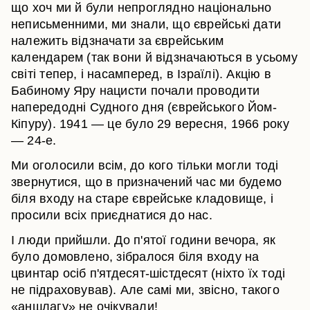
що хоч ми й були непроглядно національно
неписьменними, ми знали, що єврейські дати
належить відзначати за єврейським
календарем (так вони й відзначаються в усьому
світі тепер, і насамперед, в Ізраїлі). Акцію в
Бабиному Яру нацисти почали проводити
напередодні Судного дня (єврейського Йом-
Кіпуру). 1941 — це було 29 вересня, 1966 року
— 24-е.
Ми оголосили всім, до кого тільки могли тоді
звернутися, що в призначений час ми будемо
біля входу на старе єврейське кладовище, і
просили всіх приєднатися до нас.
І люди прийшли. До п'ятої години вечора, як
було домовлено, зібралося біля входу на
цвинтар осіб п'ятдесят-шістдесят (ніхто їх тоді
не підраховував). Але самі ми, звісно, такого
«аншлагу» не очікували!