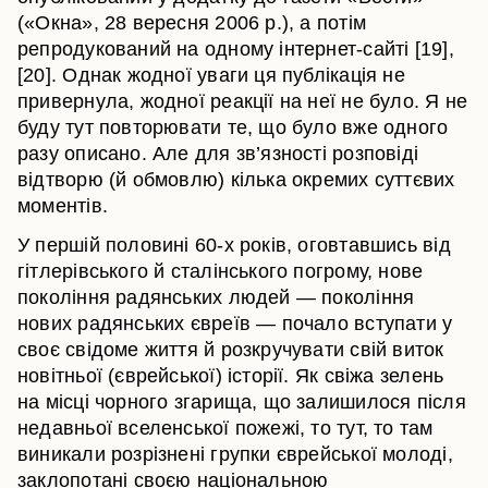
(«Окна», 28 вересня 2006 р.), а потім
репродукований на одному інтернет-сайті [19],
[20]. Однак жодної уваги ця публікація не
привернула, жодної реакції на неї не було. Я не
буду тут повторювати те, що було вже одного
разу описано. Але для зв’язності розповіді
відтворю (й обмовлю) кілька окремих суттєвих
моментів.
У першій половині 60-х років, оговтавшись від
гітлерівського й сталінського погрому, нове
покоління радянських людей — покоління
нових радянських євреїв — почало вступати у
своє свідоме життя й розкручувати свій виток
новітньої (єврейської) історії. Як свіжа зелень
на місці чорного згарища, що залишилося після
недавньої вселенської пожежі, то тут, то там
виникали розрізнені групки єврейської молоді,
заклопотані своєю національною