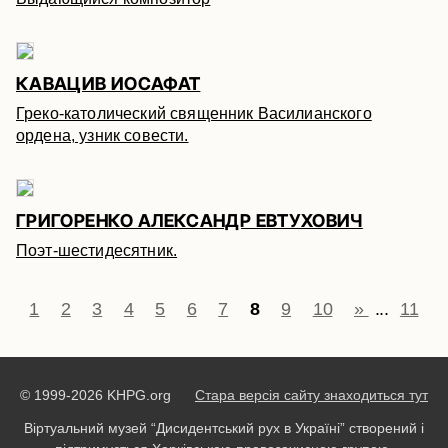
КАВАЦИВ ИОСАФАТ
Греко-католический священник Василианского
ордена, узник совести.
ГРИГОРЕНКО АЛЕКСАНДР ЕВТУХОВИЧ
Поэт-шестидесятник.
1
2
3
4
5
6
7
8
9
10
»
...
11
© 1999-2026 KHPG.org
Стара версія сайту знаходиться тут
Віртуальний музей “Дисидентський рух в Україні” створений і